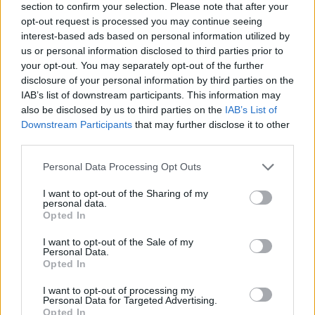
section to confirm your selection. Please note that after your
opt-out request is processed you may continue seeing
interest-based ads based on personal information utilized by
us or personal information disclosed to third parties prior to
your opt-out. You may separately opt-out of the further
disclosure of your personal information by third parties on the
IAB’s list of downstream participants. This information may
also be disclosed by us to third parties on the
IAB’s List of
Downstream Participants
that may further disclose it to other
third parties.
Please note that this website/app uses one or more Google
Personal Data Processing Opt Outs
services and may gather and store information including but
not limited to your visit or usage behaviour. You may click to
I want to opt-out of the Sharing of my
personal data.
grant or deny consent to Google and its third-party tags to
Opted In
use your data for below specified purposes in below Google
Πώς 750.000 θάνατοι λόγω μικροβιακής αντοχής
consent section.
I want to opt-out of the Sale of my
θα ανατρέπονταν κάθε χρόνο
Personal Data.
Opted In
Τι δείχνει η νέα έρευνα για τις θανάτους λόγω μικροβιακής
αντοχής - Ποιες πληθυσμιακές ομάδες διατρέχουν κίνδυνο
I want to opt-out of processing my
Personal Data for Targeted Advertising.
Opted In
Συντακτική