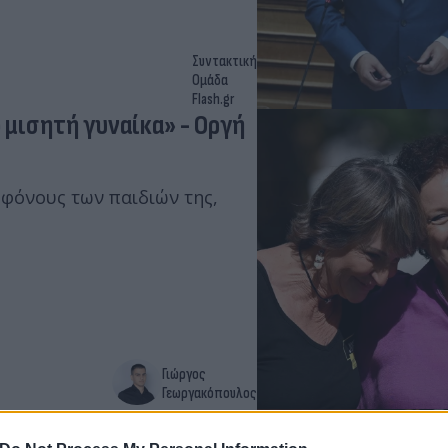
Συντακτική
Ομάδα
Flash.gr
 μισητή γυναίκα» - Οργή
 φόνους των παιδιών της,
Γιώργος
Γεωργακόπουλος
Μπριζίτ Μακρόν γεννήθηκε