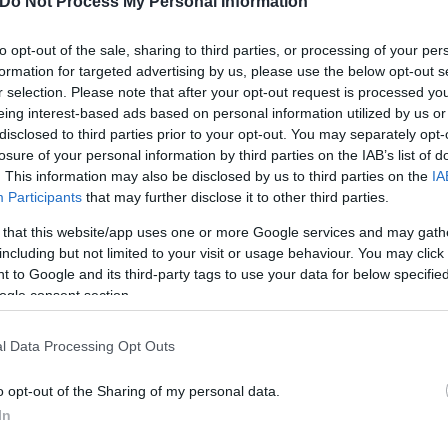
Do Not Process My Personal Information
χες, απαλλάχθηκαν για τα 18
to opt-out of the sale, sharing to third parties, or processing of your per
 η πρώτη κυρία της Γαλλίας
formation for targeted advertising by us, please use the below opt-out s
r selection. Please note that after your opt-out request is processed y
eing interest-based ads based on personal information utilized by us or
disclosed to third parties prior to your opt-out. You may separately opt-
losure of your personal information by third parties on the IAB’s list of
. This information may also be disclosed by us to third parties on the
IA
Participants
that may further disclose it to other third parties.
Συντακτική
Ομάδα
 that this website/app uses one or more Google services and may gath
Flash.gr
including but not limited to your visit or usage behaviour. You may click 
 to Google and its third-party tags to use your data for below specifi
ogle consent section.
l Data Processing Opt Outs
o opt-out of the Sharing of my personal data.
In