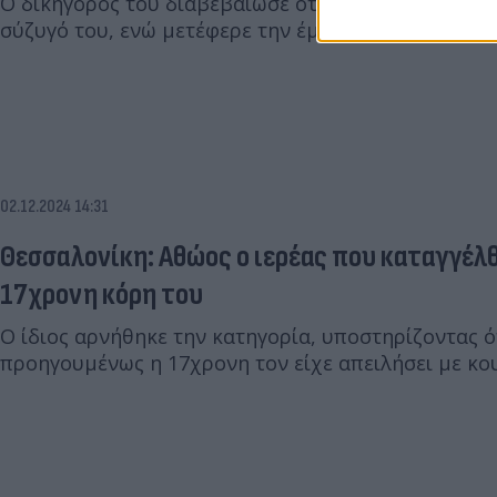
Ο δικηγόρος του διαβεβαίωσε ότι ο αστυνομικός δε
σύζυγό του, ενώ μετέφερε την έμπρακτη συγγνώμη 
02.12.2024 14:31
Θεσσαλονίκη: Αθώος ο ιερέας που καταγγέλ
17χρονη κόρη του
Ο ίδιος αρνήθηκε την κατηγορία, υποστηρίζοντας ό
προηγουμένως η 17χρονη τον είχε απειλήσει με κο