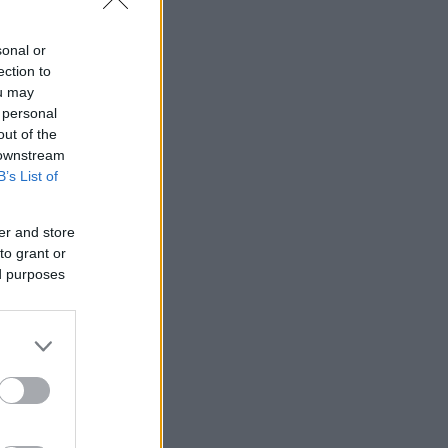
sonal or
ection to
ou may
 personal
out of the
 downstream
B’s List of
er and store
to grant or
ed purposes