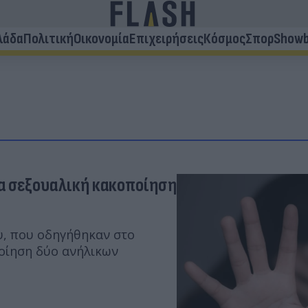
λάδα
Πολιτική
Οικονομία
Επιχειρήσεις
Κόσμος
Σπορ
Showb
για σεξουαλική κακοποίηση
υ, που οδηγήθηκαν στο
ποίηση δύο ανήλικων