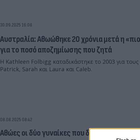
30.09.2025 16:08
Αυστραλία: Αθωώθηκε 20 χρόνια μετά η «πιο
για το ποσό αποζημίωσης που ζητά
Η Kathleen Folbigg καταδικάστηκε το 2003 για τους
Patrick, Sarah και Laura και Caleb.
08.08.2025 08:42
Αθώες οι δύο γυναίκες που διέδιδαν ότι η 