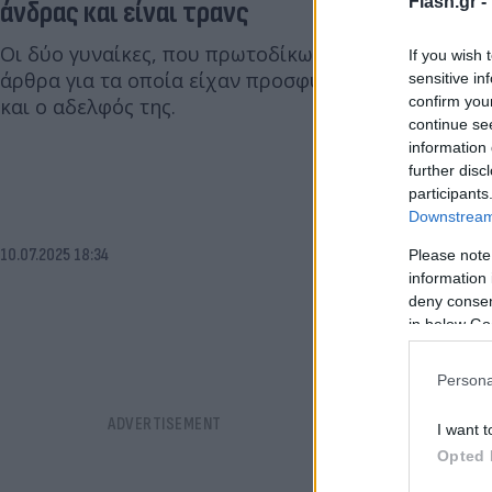
Flash.gr -
άνδρας και είναι τρανς
Οι δύο γυναίκες, που πρωτοδίκως είχαν κριθεί ένο
If you wish 
άρθρα για τα οποία είχαν προσφύγει εναντίον τους
sensitive in
confirm you
και ο αδελφός της.
continue se
information 
further disc
participants
Downstream 
10.07.2025 18:34
Please note
information 
deny consent
in below Go
Persona
I want t
Opted 