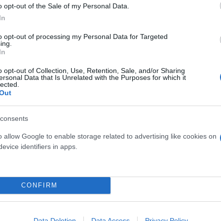
o opt-out of the Sale of my Personal Data.
In
ρώην φίλου του - Η
to opt-out of processing my Personal Data for Targeted
ing.
In
o opt-out of Collection, Use, Retention, Sale, and/or Sharing
ς έναν πρώην φίλο του, κατά
ersonal Data that Is Unrelated with the Purposes for which it
lected.
α πυροβόλησε δύο φορές προς
Out
consents
o allow Google to enable storage related to advertising like cookies on
evice identifiers in apps.
Συντακτική
Ομάδα
Flash.gr
τυνομικός που
CONFIRM
Data Deletion
Data Access
Privacy Policy