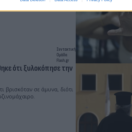
ν είχε πρόθεση να βλάψει τη
του.
Συντακτική
Ομάδα
Flash.gr
θηκε ότι ξυλοκόπησε την
τι βρισκόταν σε άμυνα, διότι
υζινομάχαιρο.