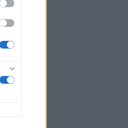
ρουν οι
λέον
ματα