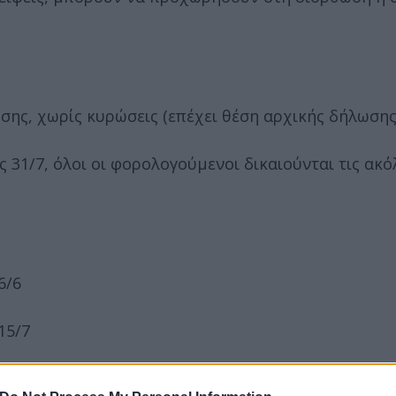
σης, χωρίς κυρώσεις (επέχει θέση αρχικής δήλωσης
 31/7, όλοι οι φορολογούμενοι δικαιούνται τις ακ
6/6
15/7
ν σε νομικά πρόσωπα ή νομικές οντότητες που τηρ