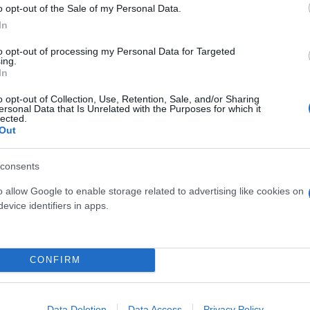
o opt-out of the Sale of my Personal Data.
ρόνου για την αυτόματη υποβολή -Τι πρέπει να ξέ
In
to opt-out of processing my Personal Data for Targeted
ικρό» εκκαθαριστικό για 1 στους 3 - Mέσος επιπ
ing.
In
3 εκατ. φορολογούμενοι - Πόσοι δήλωσαν εισοδή
o opt-out of Collection, Use, Retention, Sale, and/or Sharing
ersonal Data that Is Unrelated with the Purposes for which it
lected.
Out
consents
o allow Google to enable storage related to advertising like cookies on
evice identifiers in apps.
σεις
Σας είναι χρήσιμα
Εφορία
CONFIRM
Data Deletion
Data Access
Privacy Policy