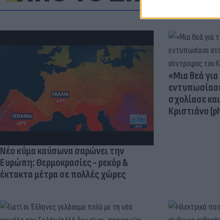
«Μια θεά για 
εντυπωσίασε
σχολίασε κα
Κριστιάνο (p
Νέο κύμα καύσωνα σαρώνει την
Ευρώπη: Θερμοκρασίες - ρεκόρ &
έκτακτα μέτρα σε πολλές χώρες