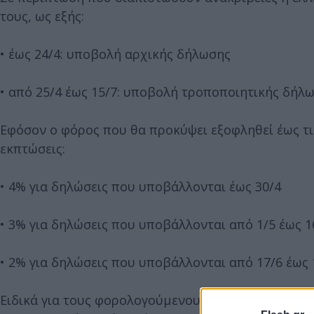
τους, ως εξής:
• έως 24/4: υποβολή αρχικής δήλωσης
• από 25/4 έως 15/7: υποβολή τροποποιητικής δήλω
Εφόσον ο φόρος που θα προκύψει εξοφληθεί έως τις
εκπτώσεις:
• 4% για δηλώσεις που υποβάλλονται έως 30/4
• 3% για δηλώσεις που υποβάλλονται από 1/5 έως 1
• 2% για δηλώσεις που υποβάλλονται από 17/6 έως 
Ειδικά για τους φορολογούμενους που συμμετέχου