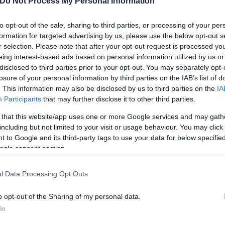
Do Not Process My Personal Information
σεις που θα υποβληθούν από 17/6 έως και 31/7.
to opt-out of the sale, sharing to third parties, or processing of your per
 εκπτώσεις, η εξόφληση του φόρου μπορεί να γίνει
formation for targeted advertising by us, please use the below opt-out s
ην 31/7.
r selection. Please note that after your opt-out request is processed y
eing interest-based ads based on personal information utilized by us or
disclosed to third parties prior to your opt-out. You may separately opt-
 μπορούν να επικοινωνούν με το Κέντρο Εξυπηρέτη
losure of your personal information by third parties on the IAB’s list of
00, τις εργάσιμες ημέρες και ώρες 07:30 - 17:00.
. This information may also be disclosed by us to third parties on the
IA
Participants
that may further disclose it to other third parties.
ερο
Flash.gr
στην αναζήτηση της
Google
 that this website/app uses one or more Google services and may gath
including but not limited to your visit or usage behaviour. You may click 
 to Google and its third-party tags to use your data for below specifi
ogle consent section.
l Data Processing Opt Outs
o opt-out of the Sharing of my personal data.
In