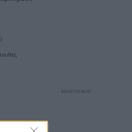
).
όλουθες
ούν