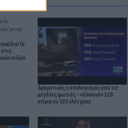
οικίδια! Οι
 στις
τικών ειδών
Δραματικός ο απολογισμός από τις
μεγάλες φωτιές - «Κόκκινα» 118
κτίρια σε 325 ελέγχους