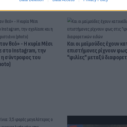
τον θεό» - Η κυρία Μέσι
Και οι μαϊμούδες έχουν κατ
 στο Instagram, την
επιστήμονες ρίχνουν φως
ι η σύντροφος του
"φιλίες" μεταξύ διαφορε
hoto)