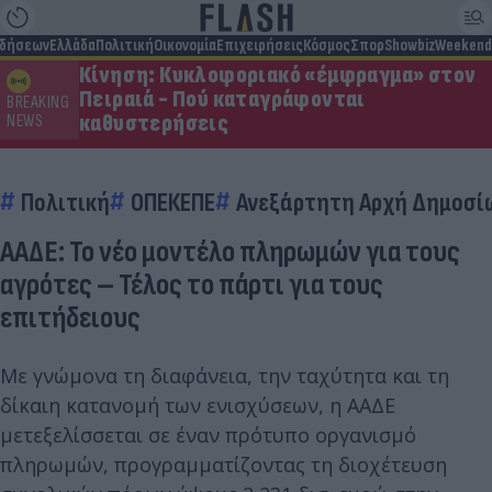
ιδήσεων
Ελλάδα
Πολιτική
Οικονομία
Επιχειρήσεις
Κόσμος
Σπορ
Showbiz
Weekend
Κίνηση: Κυκλοφοριακό «έμφραγμα» στον
Πειραιά - Πού καταγράφονται
BREAKING
καθυστερήσεις
NEWS
Πολιτική
ΟΠΕΚΕΠΕ
Ανεξάρτητη Αρχή Δημοσί
ΑΑΔΕ: Το νέο μοντέλο πληρωμών για τους
αγρότες – Τέλος το πάρτι για τους
επιτήδειους
Με γνώμονα τη διαφάνεια, την ταχύτητα και τη
δίκαιη κατανομή των ενισχύσεων, η ΑΑΔΕ
μετεξελίσσεται σε έναν πρότυπο οργανισμό
πληρωμών, προγραμματίζοντας τη διοχέτευση