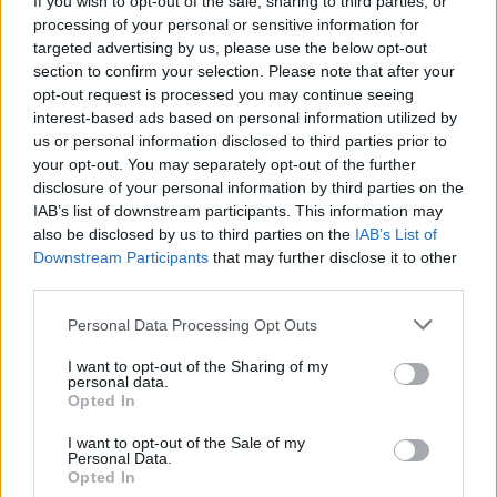
If you wish to opt-out of the sale, sharing to third parties, or
processing of your personal or sensitive information for
targeted advertising by us, please use the below opt-out
Ο Μάιος και ο Ιούνιος αποτελούν μήνες-κλειδιά,
section to confirm your selection. Please note that after your
καθώς έχουν προγραμματιστεί:
opt-out request is processed you may continue seeing
interest-based ads based on personal information utilized by
us or personal information disclosed to third parties prior to
Μάιος:
Πληρωμές 297 εκατ. ευρώ, που αφορούν
your opt-out. You may separately opt-out of the further
κυρίως Συνδεδεμένες ενισχύσεις και Οικολογικά
disclosure of your personal information by third parties on the
IAB’s list of downstream participants. This information may
Σχήματα.
also be disclosed by us to third parties on the
IAB’s List of
Downstream Participants
that may further disclose it to other
Ιούνιος:
Κορύφωση με 510 εκατ. ευρώ για 477.890
third parties.
δικαιούχους. Στο πακέτο αυτό περιλαμβάνονται η
Please note that this website/app uses one or more Google
Personal Data Processing Opt Outs
Εξισωτική, τα Βιολογικά, το «Κομφούζιο» και οι
services and may gather and store information including but
not limited to your visit or usage behaviour. You may click to
I want to opt-out of the Sharing of my
ενισχύσεις για τα Μικρά Νησιά του Αιγαίου.
personal data.
grant or deny consent to Google and its third-party tags to
Opted In
use your data for below specified purposes in below Google
consent section.
I want to opt-out of the Sale of my
Personal Data.
Opted In