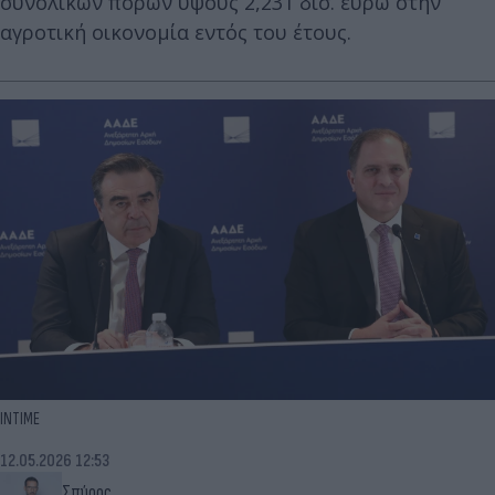
συνολικών πόρων ύψους 2,231 δισ. ευρώ στην
αγροτική οικονομία εντός του έτους.
ΙΝΤΙΜΕ
12.05.2026 12:53
Σπύρος