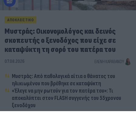
ΑΠΟΚΛΕΙΣΤΙΚΟ
Μυστράς: Οικονομολόγος και δεινός
σκοπευτής ο ξενοδόχος που είχε σε
καταψύκτη τη σορό του πατέρα του
07.08.2026
ΕΛΈΝΗ ΚΑΡΑΘΆΝΟΥ
Μυστράς: Από παθολογικά αίτια ο θάνατος του
ηλικιωμένου που βρέθηκε σε καταψύκτη
«Έλεγε να μην ρωτούν για τον πατέρα του»: Τι
αποκαλύπτει στον FLASH συγγενής του 55χρονου
ξενοδόχου