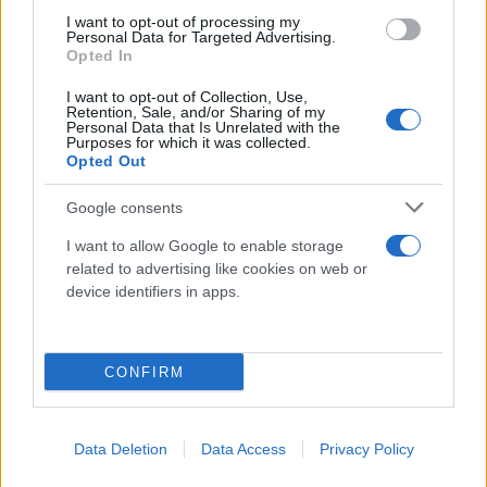
I want to opt-out of processing my
Personal Data for Targeted Advertising.
Opted In
I want to opt-out of Collection, Use,
Retention, Sale, and/or Sharing of my
Personal Data that Is Unrelated with the
Purposes for which it was collected.
Opted Out
Google consents
Το χρονοδιάγραμμα του Β' εξαμήνου
I want to allow Google to enable storage
related to advertising like cookies on web or
device identifiers in apps.
Στο δεύτερο μισό του έτους, οι πληρωμές θα
αγγίξουν το 1,166 δισ. ευρώ.
CONFIRM
Ιούλιος - Οκτώβριος:
Προγραμματίζονται
εκκαθαρίσεις εκκρεμοτήτων παλαιότερων ετών
(2019, 2024, 2025) και πληρωμές για φυσικές
Data Deletion
Data Access
Privacy Policy
καταστροφές, συνολικού ύψους 119,8 εκατ. ευρώ.