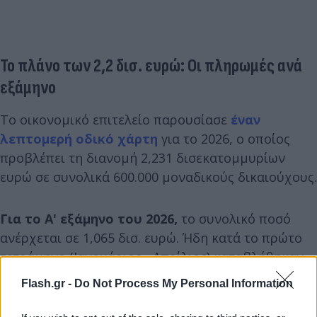
Το πλάνο των 2,2 δισ. ευρώ: Οι πληρωμές ανά
εξάμηνο
Το οικονομικό επιτελείο παρουσίασε
έναν
λεπτομερή οδικό χάρτη
για το 2026, ο οποίος
προβλέπει τη διανομή 2,231 δισεκατομμυρίων
ευρώ σε συνολικά 600.000 μοναδικούς δικαιούχους.
Για το Α' εξάμηνο του 2026,
το συνολικό ποσό
ανέρχεται σε 1,065 δισ. ευρώ. Ήδη κατά το πρώτο
τετράμηνο (Ιανουάριος - Απρίλιος) καταβλήθηκαν
περίπου 259 εκατ. ευρώ σε 166.000 δικαιούχους για
Flash.gr -
Do Not Process My Personal Information
κατηγορίες όπως η Βασική Ενίσχυση και τα
Τομεακά Προγράμματα.