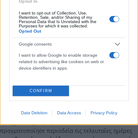
Opted In
Υπενθυμίζεται ότι σύμφωνα με το Γαλλικό
I want to opt-out of Collection, Use,
Retention, Sale, and/or Sharing of my
Πρακτορείο «το τουρκικό γεωτρύπανο θα
Personal Data that Is Unrelated with the
Purposes for which it was collected.
ξεκινούσε μια αποστολή στη Μεσόγειο στις 9
Opted Out
Αυγούστου αναχωρώντας από το λιμάνι της
Google consents
Μερσίνας», στα νότια της γειτονικής χώρας. Στίγμα
στο χάρτη ως προς τις έρευνες του γεωτρύπανου
I want to allow Google to enable storage
έδωσε και ο Τουρκικός Τύπος, ο οποίος
related to advertising like cookies on web or
device identifiers in apps.
τοποθετούσε την έναρξη των εργασιών του στην
Ανατολική Μεσόγειο.
CONFIRM
Αν το εν λόγω γεωτρύπανο δεν εξήλθε απλά από το
λιμάνι, αλλά οδεύει προς έρευνες στην Κύπρο
Data Deletion
Data Access
Privacy Policy
ενισχύεται εν μέρει και από την ανάρτηση του
κατοχικού ηγέτη, Ερσίν Τατάρ, ο οποίος
πραγματοποίησε περιοδεία τις τελευταίες ημέρες