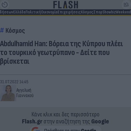
ιδήσεων
Ελλάδα
Πολιτική
Οικονομία
Επιχειρήσεις
Κόσμος
Σπορ
Showbiz
Weekend
Κόσμος
Abdulhamid Han: Βόρεια της Κύπρου πλέει
το τουρκικό γεωτρύπανο - Δείτε που
βρίσκεται
31.07.2022 14:45
Αγγελική
Γιαννακού
Κάνε κλικ και δες περισσότερο
Flash.gr
στην αναζήτηση της
Google