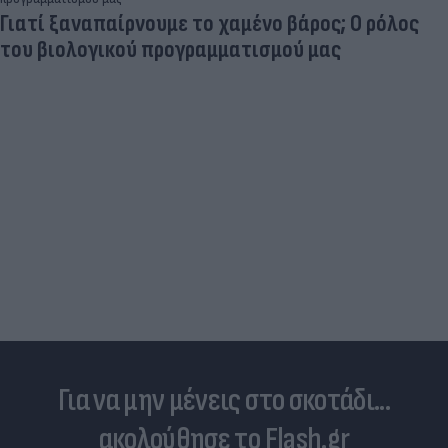
Πανζουρλισμός στην παρουσίαση του Σαλάχ -
Χιλιάδες κόσμου στο γήπεδο της Τραμπζονσπόρ
(video)
Για να μην μένεις στο σκοτάδι...
ακολούθησε το Flash.gr