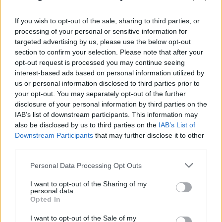
Αντιδράσεις στα social για το θάνατο του
κουταβιού που ζούσε με λύκους - Τι απαντά ο δρ
If you wish to opt-out of the sale, sharing to third parties, or
processing of your personal or sensitive information for
Ζωολογίας
targeted advertising by us, please use the below opt-out
06.08.2026
section to confirm your selection. Please note that after your
opt-out request is processed you may continue seeing
interest-based ads based on personal information utilized by
us or personal information disclosed to third parties prior to
your opt-out. You may separately opt-out of the further
disclosure of your personal information by third parties on the
IAB’s list of downstream participants. This information may
also be disclosed by us to third parties on the
IAB’s List of
Downstream Participants
that may further disclose it to other
third parties.
Please note that this website/app uses one or more Google
Personal Data Processing Opt Outs
services and may gather and store information including but
not limited to your visit or usage behaviour. You may click to
I want to opt-out of the Sharing of my
personal data.
grant or deny consent to Google and its third-party tags to
Opted In
use your data for below specified purposes in below Google
consent section.
I want to opt-out of the Sale of my