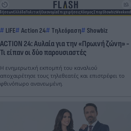
ιδήσεων
Ελλάδα
Πολιτική
Οικονομία
Επιχειρήσεις
Κόσμος
Σπορ
Showbiz
Weekend
LIFE
Action 24
Τηλεόραση
Showbiz
ACTION 24: Αυλαία για την «Πρωινή ζώνη» -
Τι είπαν οι δύο παρουσιαστές
H ενημερωτική εκπομπή του καναλιού
αποχαιρέτησε τους τηλεθεατές και επιστρέφει το
φθινόπωρο ανανεωμένη.