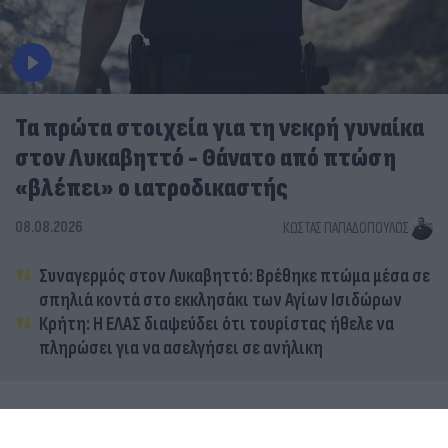
Τα πρώτα στοιχεία για τη νεκρή γυναίκα
στον Λυκαβηττό - Θάνατο από πτώση
«βλέπει» ο ιατροδικαστής
08.08.2026
ΚΏΣΤΑΣ ΠΑΠΑΔΌΠΟΥΛΟΣ
Συναγερμός στον Λυκαβηττό: Βρέθηκε πτώμα μέσα σε
σπηλιά κοντά στο εκκλησάκι των Αγίων Ισιδώρων
Κρήτη: Η ΕΛΑΣ διαψεύδει ότι τουρίστας ήθελε να
πληρώσει για να ασελγήσει σε ανήλικη