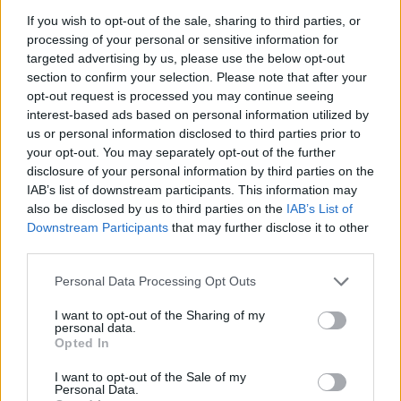
γεγονότα της ημέρας σε πραγματικό χρόνο.
If you wish to opt-out of the sale, sharing to third parties, or
processing of your personal or sensitive information for
targeted advertising by us, please use the below opt-out
section to confirm your selection. Please note that after your
opt-out request is processed you may continue seeing
interest-based ads based on personal information utilized by
us or personal information disclosed to third parties prior to
your opt-out. You may separately opt-out of the further
disclosure of your personal information by third parties on the
IAB’s list of downstream participants. This information may
also be disclosed by us to third parties on the
IAB’s List of
Downstream Participants
that may further disclose it to other
third parties.
Please note that this website/app uses one or more Google
Personal Data Processing Opt Outs
services and may gather and store information including but
not limited to your visit or usage behaviour. You may click to
I want to opt-out of the Sharing of my
personal data.
grant or deny consent to Google and its third-party tags to
Opted In
Νίκος Υποφάντης, Ντόρα Κουτροκόη/ Πηγή: Action 24
use your data for below specified purposes in below Google
consent section.
I want to opt-out of the Sale of my
Personal Data.
Από Τρίτη έως Παρασκευή στις 20:00 το βράδυ, η