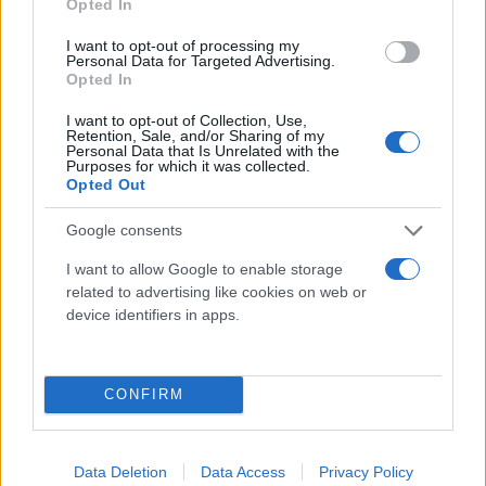
Opted In
prime time ζώνη ενισχύεται με τον
I want to opt-out of processing my
Σεραφείμ Κοτρώτσο και την Ανδριάνα Ζαρακέλη
Personal Data for Targeted Advertising.
Opted In
αναλύοντας τα βασικά θέματα της επικαιρότητας
στην εκπομπή «ΕΠΟΜΕΝΗ ΜΕΡΑ». Λίγο αργότερα, ο
I want to opt-out of Collection, Use,
Retention, Sale, and/or Sharing of my
Γιώργος Πιέρρος, η Ελένη Καλογεροπούλου και
Personal Data that Is Unrelated with the
Purposes for which it was collected.
ο Δημήτρης Τάκης διαβάζουν «ΠΙΣΩ ΑΠΟ ΤΙΣ
Opted Out
ΓΡΑΜΜΕΣ», εμβαθύνοντας στα γεγονότα
και φωτίζοντας το παρασκήνιο.
Google consents
I want to allow Google to enable storage
Κάθε Δευτέρα, στην late night ζώνη, έρχεται το
related to advertising like cookies on web or
device identifiers in apps.
ανανεωμένο «ΑCTION STORY» με την
Ιωάννα Βάσσου, ένα σύγχρονο ντοκιμαντέρ που
αφηγείται ιστορίες που έγιναν πρωτοσέλιδα.
CONFIRM
Από Τρίτη έως Παρασκευή η Αθηναϊς Νέγκα μας
Data Deletion
Data Access
Privacy Policy
υποδέχεται τα μεσάνυχτα στο «ΚΑΛΥΤΕΡΑ