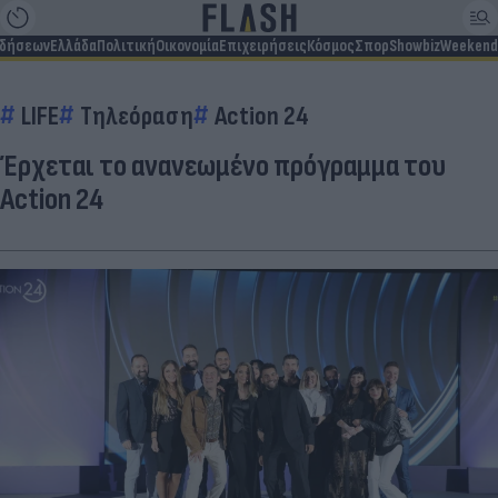
ιδήσεων
Ελλάδα
Πολιτική
Οικονομία
Επιχειρήσεις
Κόσμος
Σπορ
Showbiz
Weekend
LIFE
Τηλεόραση
Action 24
Έρχεται το ανανεωμένο πρόγραμμα του
Action 24