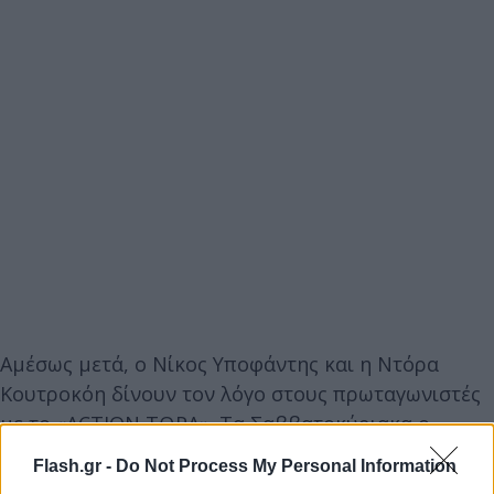
Αμέσως μετά, ο Νίκος Υποφάντης και η Ντόρα
Κουτροκόη δίνουν τον λόγο στους πρωταγωνιστές
με το «ACTION ΤΩΡΑ». Τα Σαββατοκύριακα ο
Γιώργος Παγάνης και η Μιλένα Ηλιοπούλου με το
Flash.gr -
Do Not Process My Personal Information
«ACTION ΣΑΒΒΑΤΟΚΥΡΙΑΚΟ» μεταφέρουν τα