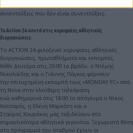
ΑΡΓΑ», φιλοξενώντας πρόσωπα που προκαλούν και
συνεντεύξεις που δεν είναι συνεντεύξεις.
Το Action 24 κοντά στις κορυφαίες αθλητικές
διοργανώσεις
Το ACTION 24 φιλοξενεί κορυφαίες αθλητικές
διοργανώσεις, πρωταθλήματα και εκπομπές.
Κάθε Δευτέρα στις 20:00 το βράδυ, ο Ντέμης
Νικολαϊδης και ο Γιάννης Πάγκος φέρνουν
την επιτυχημένη εκπομπή τους «MONDAY FC» από
τη Νοva στην ελεύθερη τηλεόραση,
ενώ καθημερινά στις 18:00 το απόγευμα ο Νίκος
Κατσαρός, η Ελένη Μαρκάτη και ο
Σταύρος Κουράκος μας ταξιδεύουν στα
σημαντικότερα αθλητικά γεγονότα. Ξεχωριστή θέση
στο πρόγραμμα του σταθμού έχουν οι