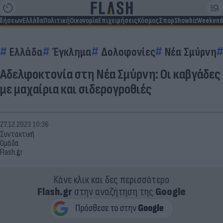
ιδήσεων
Ελλάδα
Πολιτική
Οικονομία
Επιχειρήσεις
Κόσμος
Σπορ
Showbiz
Weekend
Ελλάδα
Έγκλημα
Δολοφονίες
Νέα Σμύρνη
Αδελφοκτονία στη Νέα Σμύρνη: Οι καβγάδες
με μαχαίρια και σιδερογροθιές
27.12.2023 10:36
Συντακτική
Ομάδα
Flash.gr
Κάνε κλικ και δες περισσότερο
Flash.gr
στην αναζήτηση της
Google