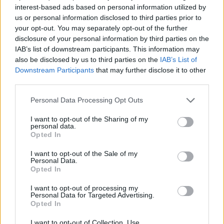
interest-based ads based on personal information utilized by
us or personal information disclosed to third parties prior to
your opt-out. You may separately opt-out of the further
disclosure of your personal information by third parties on the
IAB’s list of downstream participants. This information may
also be disclosed by us to third parties on the
IAB’s List of
Downstream Participants
that may further disclose it to other
third parties.
Please note that this website/app uses one or more Google
Personal Data Processing Opt Outs
services and may gather and store information including but
not limited to your visit or usage behaviour. You may click to
I want to opt-out of the Sharing of my
personal data.
grant or deny consent to Google and its third-party tags to
Opted In
use your data for below specified purposes in below Google
consent section.
Ομολόγησε ο 18χρονος
I want to opt-out of the Sale of my
Personal Data.
Opted In
Οι αστυνομικοί προχώρησαν στην προσαγωγή των
I want to opt-out of processing my
ατόμων που βρίσκονταν μέσα στο σπίτι τη στιγμή
Personal Data for Targeted Advertising.
του εγκλήματος και συγκεκριμένα της μητέρας, του
Opted In
18χρονου αδελφού του, της γιαγιάς και μιας
I want to opt-out of Collection, Use,