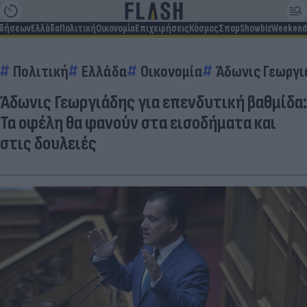
ιδήσεων
Ελλάδα
Πολιτική
Οικονομία
Επιχειρήσεις
Κόσμος
Σπορ
Showbiz
Weekend
Πολιτική
Ελλάδα
Οικονομία
Άδωνις Γεωργ
Άδωνις Γεωργιάδης για επενδυτική βαθμίδα:
Τα οφέλη θα φανούν στα εισοδήματα και
στις δουλειές