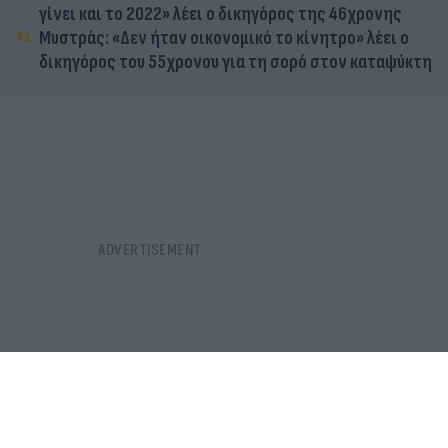
γίνει και το 2022» λέει ο δικηγόρος της 46χρονης
Μυστράς: «Δεν ήταν οικονομικό το κίνητρο» λέει ο
δικηγόρος του 55χρονου για τη σορό στον καταψύκτη