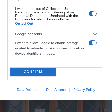
I want to opt-out of Collection, Use,
Retention, Sale, and/or Sharing of my
Personal Data that Is Unrelated with the
Purposes for which it was collected.
Opted Out
Google consents
I want to allow Google to enable storage
Νέες ταυτότητες: Οι αλλαγές που φέρνει ο
related to advertising like cookies on web or
device identifiers in apps.
προσωπικός αριθμός – Πότε λήγει η διορία
Συντακτική
06.01.2025 07:52
Ομάδα
CONFIRM
Flash.gr
Data Deletion
Data Access
Privacy Policy