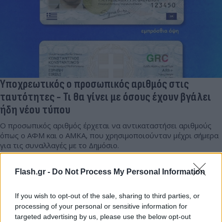
Υποχρεωτικός ο προσωπικός αριθμός στις
ταυτότητες - Τι θα γίνει με όσους έχουν βγάλει
ήδη νέου τύπου
Ο προσωπικός αριθμός έρχεται να αντικαταστήσει αριθμούς
όπως ο ΑΦΜ και ο ΑΜΚΑ, που χρησιμοποιούνταν μέχρι σήμερα
για τις συναλλαγές με το Δημόσιο.
Συντακτική
01.04.2025 14:47
Flash.gr -
Do Not Process My Personal Information
Ομάδα
Flash.gr
If you wish to opt-out of the sale, sharing to third parties, or
processing of your personal or sensitive information for
targeted advertising by us, please use the below opt-out