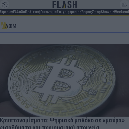
ιδήσεων
Ελλάδα
Πολιτική
Οικονομία
Επιχειρήσεις
Κόσμος
Σπορ
Showbiz
Weekend
ΑΦΜ
Κρυπτονομίσματα: Ψηφιακό μπλόκο σε «μαύρα»
εισοδήματα και περιουσιακά στοιχεία