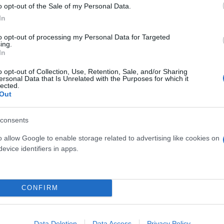
o opt-out of the Sale of my Personal Data.
In
to opt-out of processing my Personal Data for Targeted
ing.
In
o opt-out of Collection, Use, Retention, Sale, and/or Sharing
ersonal Data that Is Unrelated with the Purposes for which it
lected.
Out
consents
o allow Google to enable storage related to advertising like cookies on
evice identifiers in apps.
CONFIRM
Data Deletion
Data Access
Privacy Policy