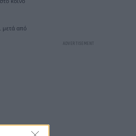
 στο κοινό
ι μετά από