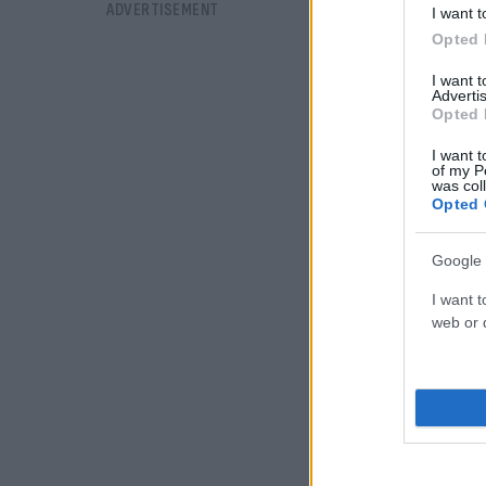
I want t
Opted 
I want 
Advertis
Opted 
I want t
of my P
was col
Opted 
Google 
I want t
web or d