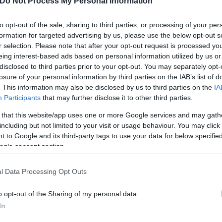
Do Not Process My Personal Information
esar’s Palace, έναν χώρο που χτίστηκε αρχικά για 
 out εμφανίσεις της.
to opt-out of the sale, sharing to third parties, or processing of your per
formation for targeted advertising by us, please use the below opt-out s
r selection. Please note that after your opt-out request is processed y
tending her Vegas residency.
eing interest-based ads based on personal information utilized by us or
disclosed to third parties prior to your opt-out. You may separately opt-
losure of your personal information by third parties on the IAB’s list of
. This information may also be disclosed by us to third parties on the
IA
Participants
that may further disclose it to other third parties.
 that this website/app uses one or more Google services and may gath
αματική εμφάνιση-έκπληξη στην τελετή έναρξης των
including but not limited to your visit or usage behaviour. You may click 
 to Google and its third-party tags to use your data for below specifi
αλοκαίρι.
ogle consent section.
l Data Processing Opt Outs
o opt-out of the Sharing of my personal data.
In