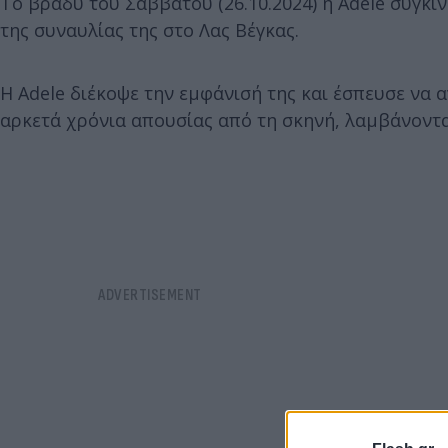
Το βράδυ του Σαββάτου (26.10.2024) η Adele συγκι
της συναυλίας της στο Λας Βέγκας.
Η Adele διέκοψε την εμφάνισή της και έσπευσε να 
αρκετά χρόνια απουσίας από τη σκηνή, λαμβάνοντας