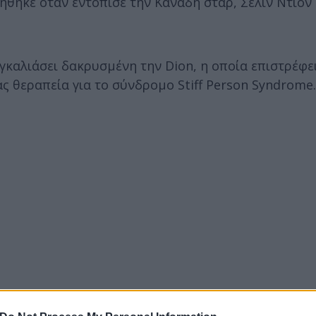
νήθηκε όταν εντόπισε την Καναδή σταρ, Σελίν Ντιόν
αγκαλιάσει δακρυσμένη την Dion, η οποία επιστρέφε
 θεραπεία για το σύνδρομο Stiff Person Syndrome.