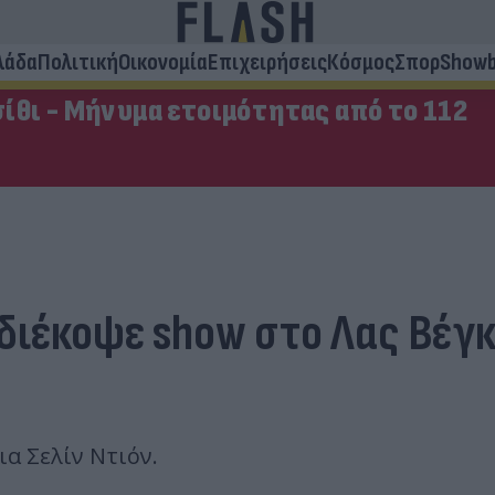
λάδα
Πολιτική
Οικονομία
Επιχειρήσεις
Κόσμος
Σπορ
Showb
ίθι - Μήνυμα ετοιμότητας από το 112
 διέκοψε show στο Λας Βέγκ
α Σελίν Ντιόν.