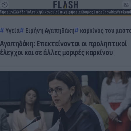
ιδήσεων
Ελλάδα
Πολιτική
Οικονομία
Επιχειρήσεις
Κόσμος
Σπορ
Showbiz
Weekend
Υγεία
Ειρήνη Αγαπηδάκη
καρκίνος του μαστ
Αγαπηδάκη: Επεκτείνονται οι προληπτικοί
έλεγχοι και σε άλλες μορφές καρκίνου