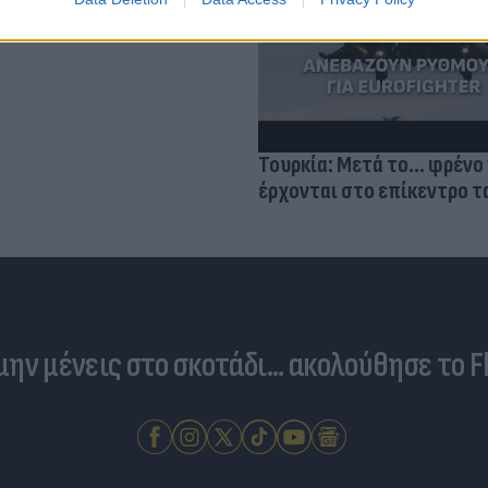
σμού μας
Τουρκία: Μετά το... φρένο 
έρχονται στο επίκεντρο τα
 μην μένεις στο σκοτάδι... ακολούθησε το F