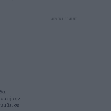
δα.
 αυτή την
συμβεί σε