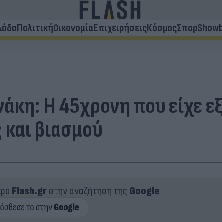
λάδα
Πολιτική
Οικονομία
Επιχειρήσεις
Κόσμος
Σπορ
Showb
άκη: Η 45χρονη που είχε ε
 και βιασμού
ερο
Flash.gr
στην αναζήτηση της
Google