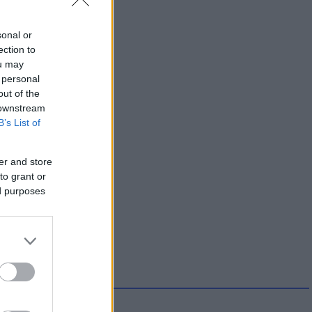
sonal or
ection to
ou may
 personal
out of the
 downstream
B’s List of
er and store
to grant or
ed purposes