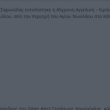
 Σαρωνίδας εντοπίστηκε η 45χρονη Αγγελική – Ειρή
ουλίου, από την περιοχή του Αγίου Νικολάου στα Κά
όεδρος του Silver Alert Γεράσιμος Κουρούκλης, κάλ