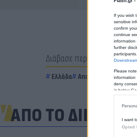
Flash.gr -
If you wish 
sensitive in
confirm you
continue se
information 
further disc
participants
Διάβασε περισσότερα
Downstream 
Please note
Ελλάδα
Απαγωγή
information 
deny consent
in below Go
Persona
ΑΠΟ ΤΟ ΔΙΚΤΥΟ
I want t
Opted 