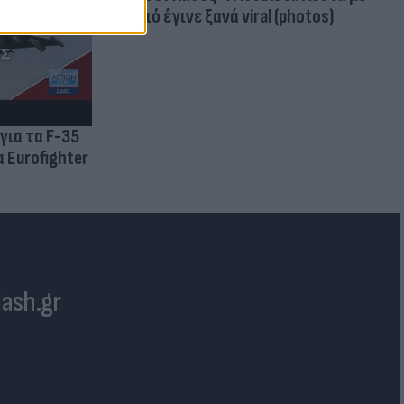
μαγιό έγινε ξανά viral (photos)
για τα F-35
 Eurofighter
lash.gr