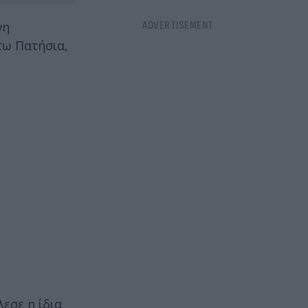
νη
τω Πατήσια,
εσε η ίδια