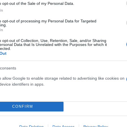
o opt-out of the Sale of my Personal Data.
In
Skin dysmorphia: Όταν η ε
to opt-out of processing my Personal Data for Targeted
ing.
«τέλειο» δέρμα αποτελεί
ός στην παρουσίαση του
In
ψυχικής υγείας
άδες κόσμου στο γήπεδο
σπόρ (video)
o opt-out of Collection, Use, Retention, Sale, and/or Sharing
ersonal Data that Is Unrelated with the Purposes for which it
lected.
Out
consents
o allow Google to enable storage related to advertising like cookies on
evice identifiers in apps.
CONFIRM
ίρνουμε το χαμένο βάρος;
βιολογικού
Data Deletion
Data Access
Privacy Policy