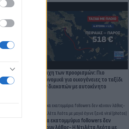
μμονή με το
 πρόβλημα
Η μάχη των προορισμών: Πιο
οικονομικά για οικογένειες το ταξίδι
των διακοπών με αυτοκίνητο
Δέκα εκατομμύρια followers δεν
κάνουν λάθος- Η Ντιλέτα Λεότα με