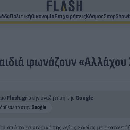
λάδα
Πολιτική
Οικονομία
Επιχειρήσεις
Κόσμος
Σπορ
Showb
παιδιά φωνάζουν «Αλλάχου
ερο
Flash.gr
στην αναζήτηση της
Google
ται από το εσωτερικό της Αγίας Σοφίας με εκατοντά