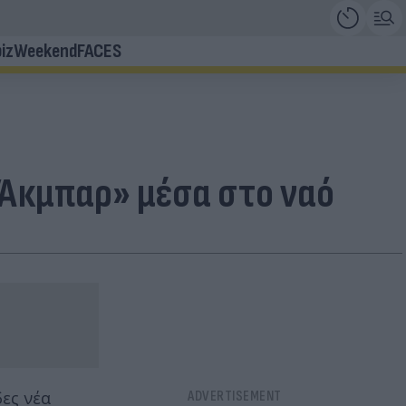
iz
Weekend
FACES
 Άκμπαρ» μέσα στο ναό
δες νέα