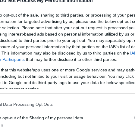
Do Not Process My Personal Information
to opt-out of the sale, sharing to third parties, or processing of your per
formation for targeted advertising by us, please use the below opt-out s
r selection. Please note that after your opt-out request is processed y
eing interest-based ads based on personal information utilized by us or
disclosed to third parties prior to your opt-out. You may separately opt-
losure of your personal information by third parties on the IAB’s list of
. This information may also be disclosed by us to third parties on the
IA
Participants
that may further disclose it to other third parties.
 that this website/app uses one or more Google services and may gath
including but not limited to your visit or usage behaviour. You may click 
 to Google and its third-party tags to use your data for below specifi
ogle consent section.
l Data Processing Opt Outs
o opt-out of the Sharing of my personal data.
Skin dysmorphia: Όταν η ε
In
«τέλειο» δέρμα αποτελεί
ός στην παρουσίαση του