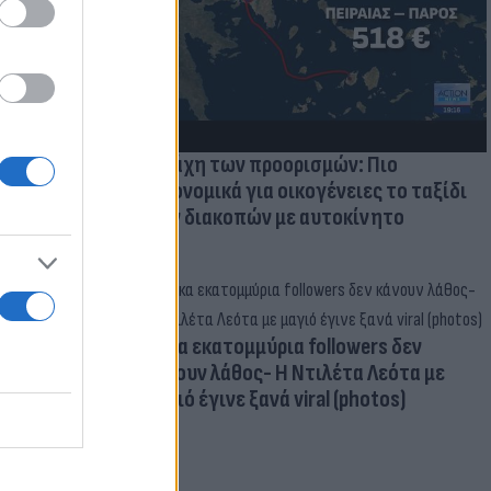
Η μάχη των προορισμών: Πιο
οικονομικά για οικογένειες το ταξίδι
των διακοπών με αυτοκίνητο
Δέκα εκατομμύρια followers δεν
κάνουν λάθος- Η Ντιλέτα Λεότα με
μαγιό έγινε ξανά viral (photos)