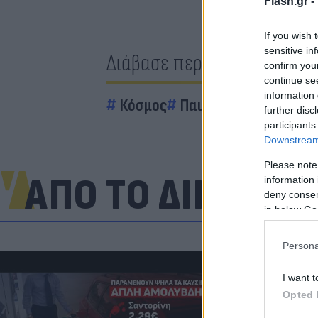
Flash.gr -
If you wish 
sensitive in
Διάβασε περισσότερα
confirm you
continue se
information 
Κόσμος
Παιδιά
Αγία Σοφία
further disc
participants
Downstream 
Please note
ΑΠΟ ΤΟ ΔΙΚΤΥΟ
information 
deny consent
in below Go
Persona
I want t
Opted 
Πανζουρλισμ