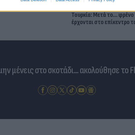
Τουρκία: Μετά το... φρένο 
έρχονται στο επίκεντρο τα
 μην μένεις στο σκοτάδι... ακολούθησε το F