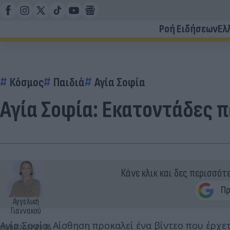
Ροή Ειδήσεων
Ελ
Κόσμος
Παιδιά
Αγία Σοφία
Αγία Σοφία: Εκατοντάδες 
Κάνε κλικ και δες περισσότ
Αγγελική
Γιαννακού
Αγία Σοφία: Αίσθηση προκαλεί ένα βίντεο που έρχε
03.08.2022 12:15