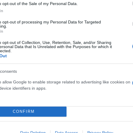
o opt-out of the Sale of my Personal Data.
ψυχικής υγείας
άδες κόσμου στο γήπεδο
In
σπόρ (video)
to opt-out of processing my Personal Data for Targeted
ing.
In
o opt-out of Collection, Use, Retention, Sale, and/or Sharing
ersonal Data that Is Unrelated with the Purposes for which it
lected.
Out
consents
o allow Google to enable storage related to advertising like cookies on
evice identifiers in apps.
ίρνουμε το χαμένο βάρος;
βιολογικού
σμού μας
CONFIRM
Data Deletion
Data Access
Privacy Policy