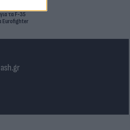
για τα F-35
 Eurofighter
lash.gr