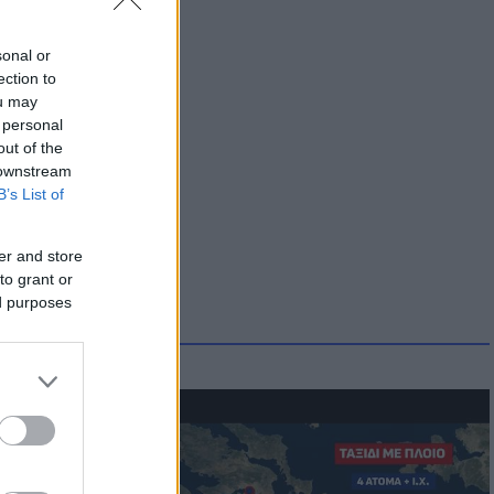
sonal or
ection to
ou may
 personal
out of the
 downstream
B’s List of
er and store
to grant or
ed purposes
μμονή με το
 πρόβλημα