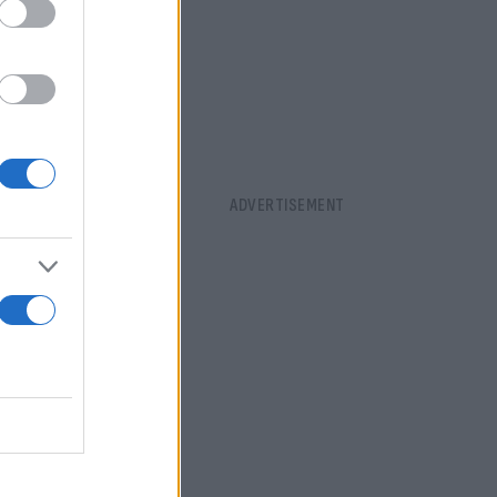
 για τη
ρκελ, δεν
σω μια