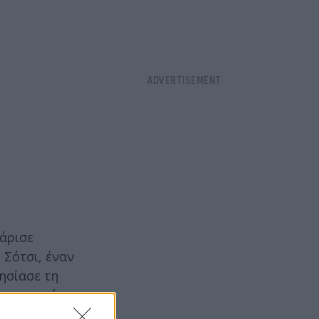
χάρισε
 Σότσι, έναν
ησίασε τη
ριστατικό