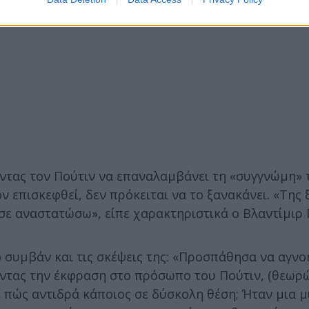
ντας τον Πούτιν να επαναλαμβάνει τη «συγγνώμη» 
 επισκεφθεί, δεν πρόκειται να το ξανακάνει. «Της 
σε αναστατώσω», είπε χαρακτηριστικά ο Βλαντίμιρ 
ο συμβάν και τις σκέψεις της: «Προσπάθησα να αγν
οντας την έκφραση στο πρόσωπο του Πούτιν, (θεωρ
 πώς αντιδρά κάποιος σε δύσκολη θέση; Ήταν μια μ