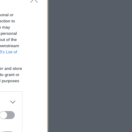
sonal or
ection to
ou may
 personal
out of the
 downstream
B’s List of
er and store
to grant or
ed purposes