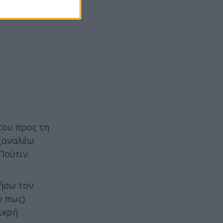
του προς τη
ξαναλέω:
Πούτιν.
οήσω τον
ώ πως)
ικρή