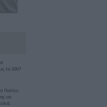
δα
υς το 2007
 ο Πούτιν
της να
υλιά.