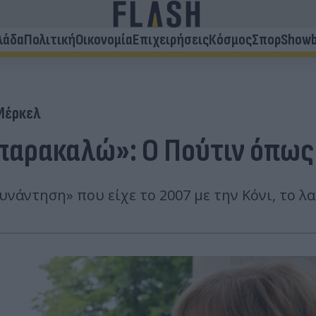
λάδα
Πολιτική
Οικονομία
Επιχειρήσεις
Κόσμος
Σπορ
Showb
Μέρκελ
παρακαλώ»: Ο Πούτιν όπως 
συνάντηση» που είχε το 2007 με την Κόνι, το 