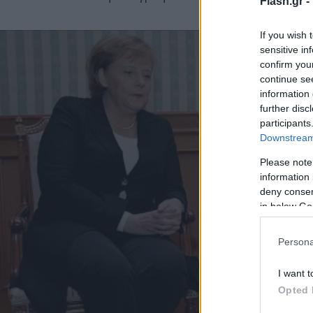
Flash.gr -
If you wish 
sensitive in
confirm you
continue se
information 
further disc
participants
Downstream 
Please note
information 
deny consent
in below Go
Persona
I want t
Opted 