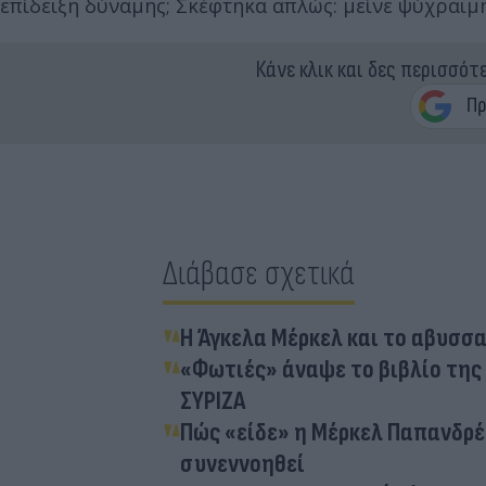
επίδειξη δύναμης; Σκέφτηκα απλώς: μείνε ψύχραιμ
Κάνε κλικ και δες περισσότ
Διάβασε σχετικά
Η Άγκελα Μέρκελ και το αβυσσα
«Φωτιές» άναψε το βιβλίο της 
ΣΥΡΙΖΑ
Πώς «είδε» η Μέρκελ Παπανδρέο
συνεννοηθεί