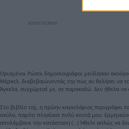
Ορισμένοι Ρώσοι δημοσιογράφοι μειδίασαν ακούγο
Μέρκελ, διαβεβαιώνοντάς την πως αν θελήσει να τον
Άγκελα, συγχώρεσέ με, σε παρακαλώ. Δεν ήθελα να 
Στο βιβλίο της, η πρώην καγκελάριος περιγράφει τ
σκύλο, παρότι πλησίασε πολύ κοντά μου. Ερμηνεύ
απολάμβανε την κατάσταση (…) Ήθελε απλώς να δει