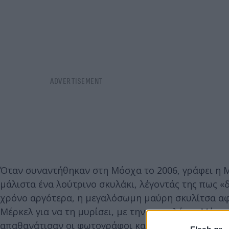
Όταν συναντήθηκαν στη Μόσχα το 2006, γράφει η Μ
μάλιστα ένα λούτρινο σκυλάκι, λέγοντάς της πως «
χρόνο αργότερα, η μεγαλόσωμη μαύρη σκυλίτσα αφέ
Μέρκελ για να τη μυρίσει, με την καγκελάριο Μέρκ
απαθανάτισαν οι φωτογράφοι και τα τηλεοπτικά συ