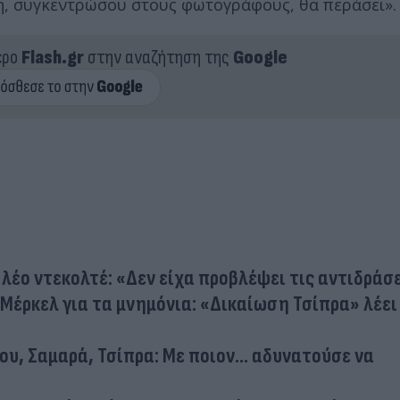
η, συγκεντρώσου στους φωτογράφους, θα περάσει».
ερο
Flash.gr
στην αναζήτηση της
Google
λέο ντεκολτέ: «Δεν είχα προβλέψει τις αντιδράσ
Μέρκελ για τα μνημόνια: «Δικαίωση Τσίπρα» λέει
υ, Σαμαρά, Τσίπρα: Με ποιον... αδυνατούσε να