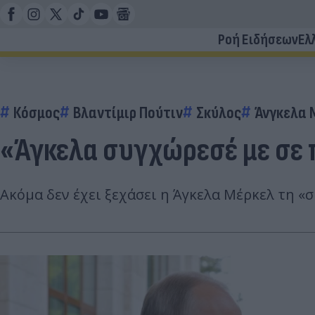
Ροή Ειδήσεων
Ελ
Κόσμος
Βλαντίμιρ Πούτιν
Σκύλος
Άνγκελα 
«Άγκελα συγχώρεσέ με σε 
Ακόμα δεν έχει ξεχάσει η Άγκελα Μέρκελ τη «