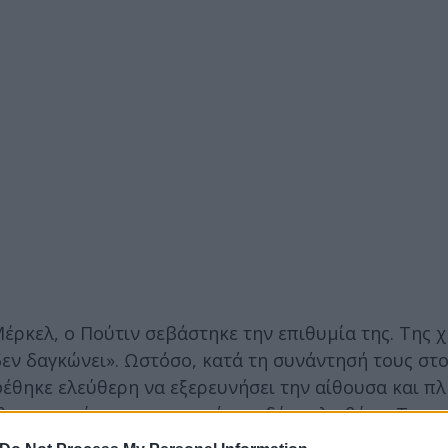
έρκελ, ο Πούτιν σεβάστηκε την επιθυμία της. Της 
δεν δαγκώνει». Ωστόσο, κατά τη συνάντησή τους στο
θηκε ελεύθερη να εξερευνήσει την αίθουσα και πλ
ελ «παγωμένη» και εμφανώς σε δύσκολη θέση. Το πε
νεργεία που κάλυπταν τη συνάντηση.