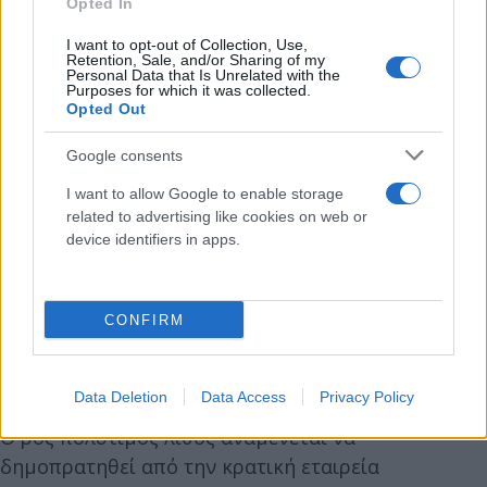
Opted In
είναι έγχρωμο, σύμφωνα με τον Στίβεν Γουέδερολ,
διευθύνοντα σύμβουλο της Lucapa Diamond
I want to opt-out of Collection, Use,
Retention, Sale, and/or Sharing of my
Company.
Personal Data that Is Unrelated with the
Purposes for which it was collected.
Opted Out
«Και μόνο ένα στα 100 διαμάντια έχει μέγεθος
Google consents
μεγαλύτερο από 10,8 καράτια, επομένως η
ανάκτηση ενός ροζ διαμαντιού 170 καρατίων
I want to allow Google to enable storage
σημαίνει ότι έχουμε να κάνουμε με ένα εξαιρετικά
related to advertising like cookies on web or
device identifiers in apps.
σπάνιο αντικείμενο», είπε ο κ. Γουέδερολ στο CNN.
«Έχουμε ανακτήσει ροζ διαμάντια στο παρελθόν,
CONFIRM
αλλά το να βρούμε ένα τέτοιο μέγεθος είναι
εξαιρετικά σπάνιο», είπε.
Data Deletion
Data Access
Privacy Policy
Ο ροζ πολύτιμος λίθος αναμένεται να
δημοπρατηθεί από την κρατική εταιρεία