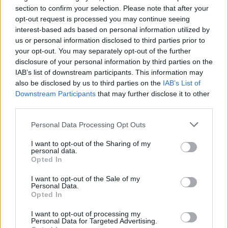
section to confirm your selection. Please note that after your
opt-out request is processed you may continue seeing
interest-based ads based on personal information utilized by
us or personal information disclosed to third parties prior to
your opt-out. You may separately opt-out of the further
disclosure of your personal information by third parties on the
IAB’s list of downstream participants. This information may
also be disclosed by us to third parties on the
IAB’s List of
Downstream Participants
that may further disclose it to other
third parties.
Please note that this website/app uses one or more Google
Personal Data Processing Opt Outs
services and may gather and store information including but
not limited to your visit or usage behaviour. You may click to
I want to opt-out of the Sharing of my
personal data.
grant or deny consent to Google and its third-party tags to
Opted In
use your data for below specified purposes in below Google
consent section.
I want to opt-out of the Sale of my
Personal Data.
Opted In
I want to opt-out of processing my
Μόνο ένα στα 10.000 διαμάντια που εντοπίζονται
Personal Data for Targeted Advertising.