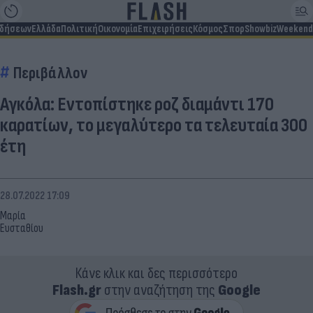
ιδήσεων
Ελλάδα
Πολιτική
Οικονομία
Επιχειρήσεις
Κόσμος
Σπορ
Showbiz
Weekend
Περιβάλλον
Αγκόλα: Εντοπίστηκε ροζ διαμάντι 170
καρατίων, το μεγαλύτερο τα τελευταία 300
έτη
28.07.2022 17:09
Μαρία
Ευσταθίου
Κάνε κλικ και δες περισσότερο
Flash.gr
στην αναζήτηση της
Google