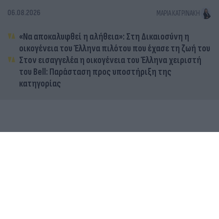
06.08.2026
ΜΑΡΊΑ ΚΑΤΡΙΝΆΚΗ
«Να αποκαλυφθεί η αλήθεια»: Στη Δικαιοσύνη η
οικογένεια του Έλληνα πιλότου που έχασε τη ζωή του
Στον εισαγγελέα η οικογένεια του Έλληνα χειριστή
του Bell: Παράσταση προς υποστήριξη της
κατηγορίας