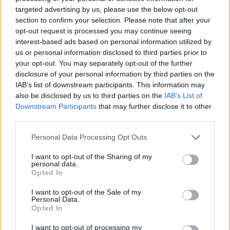
2021, Παναγιώτης Ηλιόπουλος. Λίγες ημέρες μετά
targeted advertising by us, please use the below opt-out
section to confirm your selection. Please note that after your
την τρίτη θέση που κατέλαβε στο Rallycross
opt-out request is processed you may continue seeing
Ανάβρας, ο 17χρονος Αλέξανδρος Παπαευθυμίου
interest-based ads based on personal information utilized by
θα αγωνιστεί στο Iaveris Park με ένα Semog Bravo,
us or personal information disclosed to third parties prior to
ενώ ένα Planet Kart Cross θα έχει στα χέρια του ο
your opt-out. You may separately opt-out of the further
disclosure of your personal information by third parties on the
Σπύρος Ράπτης, που πέρυσι είχε ολοκληρώσει στην
IAB’s list of downstream participants. This information may
τρίτη θέση στον αγώνα. Την έκπληξη πέτυχε πριν
also be disclosed by us to third parties on the
IAB’s List of
από λίγες ημέρες στην πέμπτη συνάντηση της
Downstream Participants
that may further disclose it to other
third parties.
χρονιάς ο 29χρονος Δημήτρης Άγγελος Βασιλέρης,
ο οποίος στο ντεμπούτο του στο Πρωτάθλημα
Please note that this website/app uses one or more Google
Personal Data Processing Opt Outs
κατάφερε να φύγει νικητής από την Ανάβρα.
services and may gather and store information including but
not limited to your visit or usage behaviour. You may click to
I want to opt-out of the Sharing of my
personal data.
grant or deny consent to Google and its third-party tags to
Opted In
use your data for below specified purposes in below Google
consent section.
I want to opt-out of the Sale of my
Personal Data.
Opted In
I want to opt-out of processing my