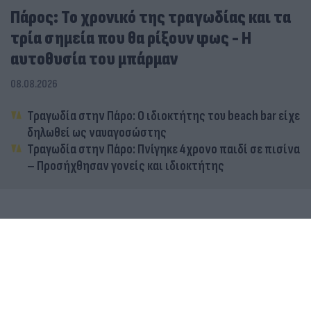
Πάρος: Το χρονικό της τραγωδίας και τα
τρία σημεία που θα ρίξουν φως - Η
αυτοθυσία του μπάρμαν
08.08.2026
Τραγωδία στην Πάρο: Ο ιδιοκτήτης του beach bar είχε
δηλωθεί ως ναυαγοσώστης
Τραγωδία στην Πάρο: Πνίγηκε 4χρονο παιδί σε πισίνα
– Προσήχθησαν γονείς και ιδιοκτήτης