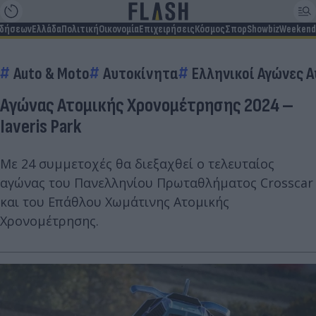
ιδήσεων
Ελλάδα
Πολιτική
Οικονομία
Επιχειρήσεις
Κόσμος
Σπορ
Showbiz
Weekend
Auto & Moto
Αυτοκίνητα
Ελληνικοί Αγώνες 
Αγώνας Ατομικής Χρονομέτρησης 2024 –
Iaveris Park
Με 24 συμμετοχές θα διεξαχθεί ο τελευταίος
αγώνας του Πανελληνίου Πρωταθλήματος Crosscar
και του Επάθλου Χωμάτινης Ατομικής
Χρονομέτρησης.