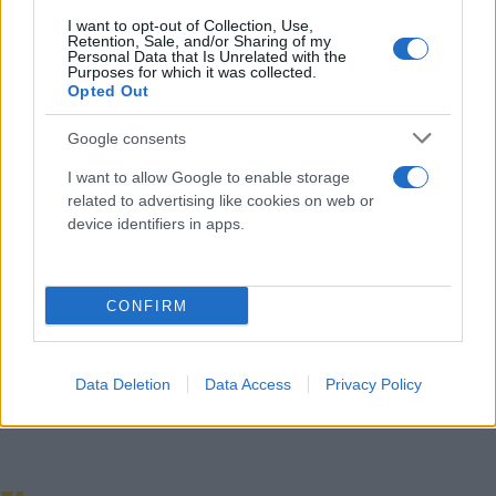
Κάνε κλικ και δες περισσότερο
I want to opt-out of Collection, Use,
Flash.gr
στην αναζήτηση της
Google
Retention, Sale, and/or Sharing of my
Personal Data that Is Unrelated with the
Purposes for which it was collected.
Opted Out
Google consents
I want to allow Google to enable storage
related to advertising like cookies on web or
device identifiers in apps.
Διάβασε περισσότερα
Ελλάδα
Πλατεία Συντάγματος
CONFIRM
Data Deletion
Data Access
Privacy Policy