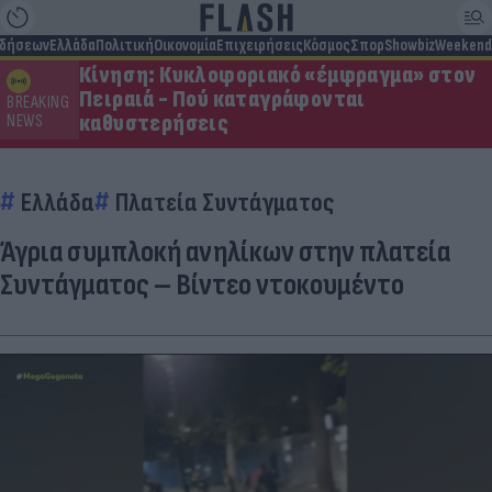
ιδήσεων
Ελλάδα
Πολιτική
Οικονομία
Επιχειρήσεις
Κόσμος
Σπορ
Showbiz
Weekend
Κίνηση: Κυκλοφοριακό «έμφραγμα» στον
Πειραιά - Πού καταγράφονται
BREAKING
καθυστερήσεις
NEWS
Ελλάδα
Πλατεία Συντάγματος
Άγρια συμπλοκή ανηλίκων στην πλατεία
Συντάγματος – Βίντεο ντοκουμέντο