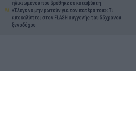
ηλικιωμένου που βρέθηκε σε καταψύκτη
«Έλεγε να μην ρωτούν για τον πατέρα του»: Τι
αποκαλύπτει στον FLASH συγγενής του 55χρονου
ξενοδόχου