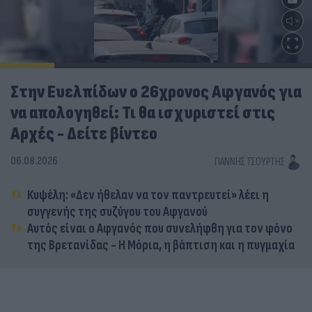
Στην Ευελπίδων ο 26χρονος Αφγανός για
να απολογηθεί: Τι θα ισχυριστεί στις
Αρχές - Δείτε βίντεο
06.08.2026
ΓΙΆΝΝΗΣ ΤΣΟΎΡΤΗΣ
Κυψέλη: «Δεν ήθελαν να τον παντρευτεί» λέει η
συγγενής της συζύγου του Αφγανού
Αυτός είναι ο Αφγανός που συνελήφθη για τον φόνο
της Βρετανίδας - Η Μόρια, η βάπτιση και η πυγμαχία