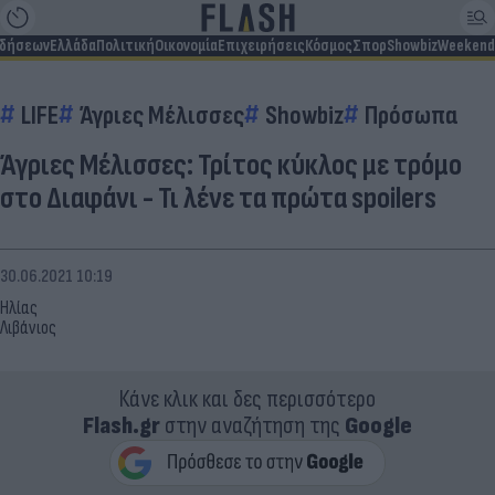
ιδήσεων
Ελλάδα
Πολιτική
Οικονομία
Επιχειρήσεις
Κόσμος
Σπορ
Showbiz
Weekend
LIFE
Άγριες Μέλισσες
Showbiz
Πρόσωπα
Άγριες Μέλισσες: Τρίτος κύκλος με τρόμο
στο Διαφάνι - Τι λένε τα πρώτα spoilers
30.06.2021 10:19
Ηλίας
Λιβάνιος
Κάνε κλικ και δες περισσότερο
Flash.gr
στην αναζήτηση της
Google