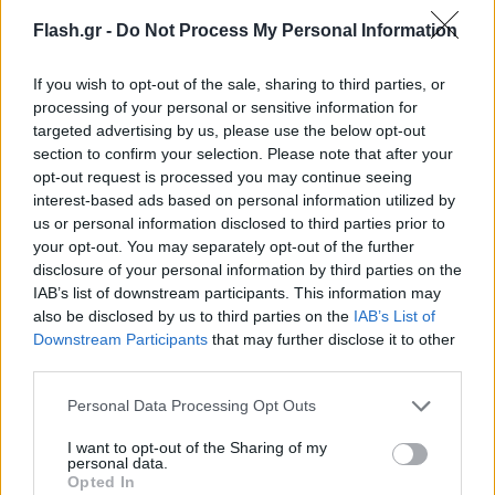
Flash.gr -
Do Not Process My Personal Information
If you wish to opt-out of the sale, sharing to third parties, or
processing of your personal or sensitive information for
targeted advertising by us, please use the below opt-out
section to confirm your selection. Please note that after your
opt-out request is processed you may continue seeing
interest-based ads based on personal information utilized by
us or personal information disclosed to third parties prior to
your opt-out. You may separately opt-out of the further
disclosure of your personal information by third parties on the
IAB’s list of downstream participants. This information may
also be disclosed by us to third parties on the
IAB’s List of
Downstream Participants
that may further disclose it to other
third parties.
Please note that this website/app uses one or more Google
Personal Data Processing Opt Outs
services and may gather and store information including but
not limited to your visit or usage behaviour. You may click to
I want to opt-out of the Sharing of my
personal data.
grant or deny consent to Google and its third-party tags to
Opted In
use your data for below specified purposes in below Google