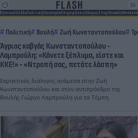
ιδήσεων
Ελλάδα
Πολιτική
Οικονομία
Επιχειρήσεις
Κόσμος
Σπορ
Showbiz
Weekend
Πολιτική
Βουλή
Ζωή Κωνσταντοπούλου
Τρ
Άγριος καβγάς Κωνσταντοπούλου -
Λαμπρούλη: «Κάνετε ξέπλυμα, είστε και
ΚΚΕ!» - «Ντροπή σας, πετάτε λάσπη»
Εκρηκτικός διάλογος ανάμεσα στην Ζωή
Κωνσταντοπούλου και στον αντιπρόεδρο της
Βουλής Γιώργο Λαμπρούλη για τα Τέμπη.