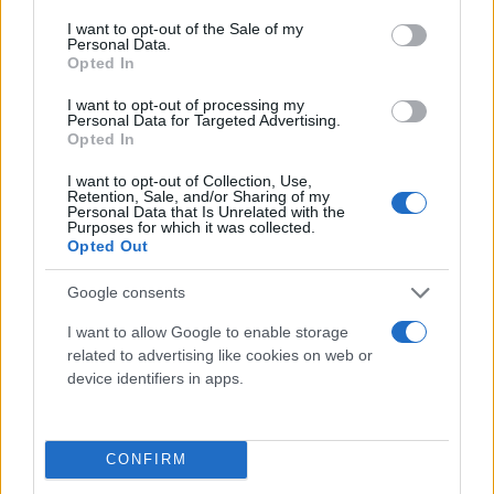
consent section.
I want to opt-out of the Sale of my
Personal Data.
Ζωή Κωνσταντοπούλου
: Εσείς να ντραπείτε.
Opted In
I want to opt-out of processing my
Personal Data for Targeted Advertising.
Γιώργος Λαμπρούλης
: Αυτά είναι τμήματα
Opted In
δικογραφίας, τα μονογράφουμε και τα εσωκλείουμε
I want to opt-out of Collection, Use,
σε φάκελο.
Retention, Sale, and/or Sharing of my
Personal Data that Is Unrelated with the
Purposes for which it was collected.
Opted Out
Ζωή Κωνσταντοπούλου
: Σας το ζήτησε ο ο
γενικός γραμματέας της Βουλής, ο Βασίλης
Google consents
Μπαγιώκος άτομο του Μητσοτάκη και του Τασούλα
I want to allow Google to enable storage
να το κάνετε αυτό; Κρύβετε το τι κατέθεσα;
related to advertising like cookies on web or
device identifiers in apps.
Γιώργος Λαμπρούλης
: Σας παρακαλώ! Αυτή είναι η
πρακτική!
CONFIRM