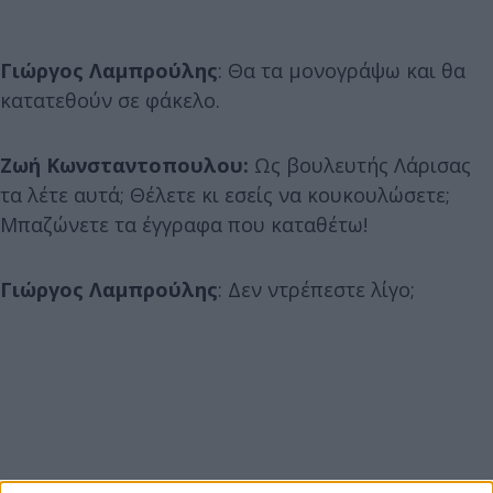
Γιώργος Λαμπρούλης
: Θα τα μονογράψω και θα
κατατεθούν σε φάκελο.
Ζωή Κωνσταντοπουλου:
Ως βουλευτής Λάρισας
τα λέτε αυτά; Θέλετε κι εσείς να κουκουλώσετε;
Μπαζώνετε τα έγγραφα που καταθέτω!
Γιώργος Λαμπρούλης
: Δεν ντρέπεστε λίγο;