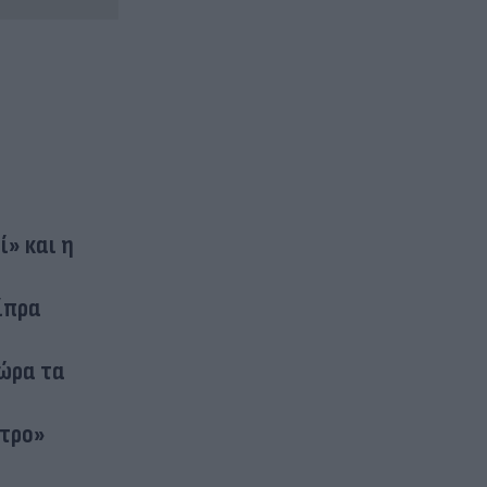
ί» και η
ίπρα
τώρα τα
στρο»