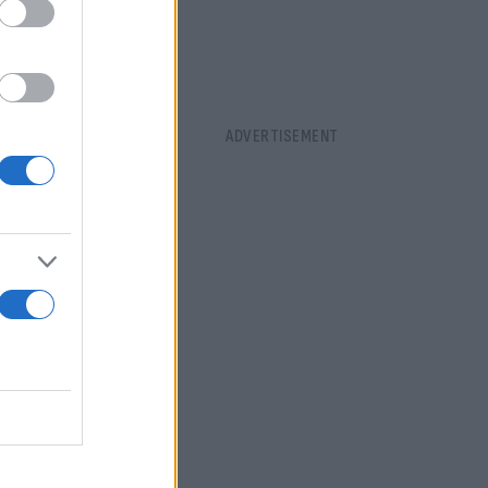
, ή ακόμα
 χειρότερο
αζε το
να δούμε ότι