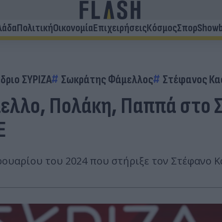
λάδα
Πολιτική
Οικονομία
Επιχειρήσεις
Κόσμος
Σπορ
Showb
δριο ΣΥΡΙΖΑ
Σωκράτης Φάμελλος
Στέφανος Κα
ελλο, Πολάκη, Παππά στο Σ
Ε
ρουαρίου του 2024 που στήριξε τον Στέφανο Κ