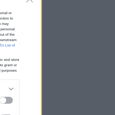
sonal or
ection to
ou may
 personal
out of the
 downstream
B’s List of
er and store
to grant or
ed purposes
 φαντάζομαι
ήγηση του