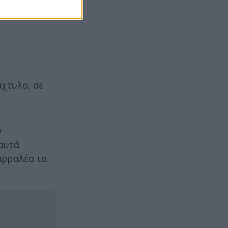
χτυλο, σε
ν
 αυτά
θαρραλέα τα