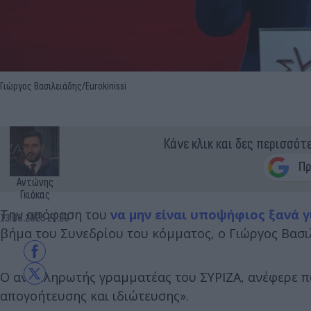
Γιώργος Βασιλειάδης/Eurokinissi
Κάνε κλικ και δες περισσότ
Αντώνης
Γκιόκας
Την απόφαση του
να μην είναι υποψήφιος ξανά γ
13.06.2025 21:29
βήμα του Συνεδρίου του κόμματος, ο Γιώργος Βασι
Ο αναπληρωτής γραμματέας του ΣΥΡΙΖΑ, ανέφερε π
απογοήτευσης και ιδιώτευσης».