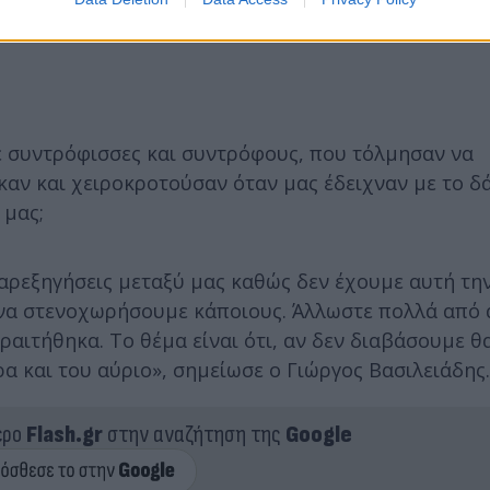
σε συντρόφισσες και συντρόφους, που τόλμησαν να
ν και χειροκροτούσαν όταν μας έδειχναν με το δά
 μας;
παρεξηγήσεις μεταξύ μας καθώς δεν έχουμε αυτή τη
ή να στενοχωρήσουμε κάποιους. Άλλωστε πολλά από
αραιτήθηκα. Το θέμα είναι ότι, αν δεν διαβάσουμε 
α και του αύριο», σημείωσε ο Γιώργος Βασιλειάδης.
ερο
Flash.gr
στην αναζήτηση της
Google