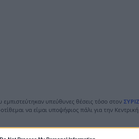
υ εμπιστεύτηκαν υπεύθυνες θέσεις τόσο στον
ΣΥΡΙ
τίθεμαι να είμαι υποψήφιος πάλι για την Κεντρική
ου Φεβρουαρίου του 2024, δηλαδή τους Σωκράτη Φά