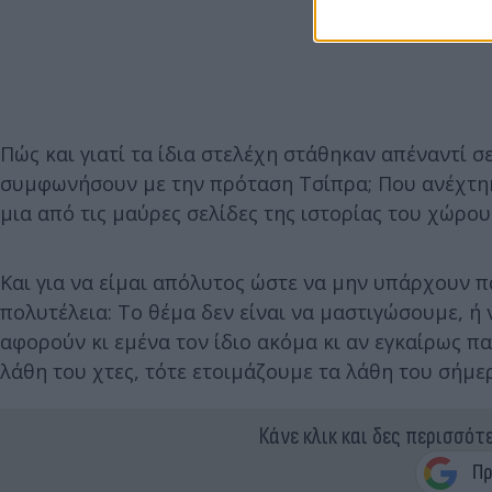
Πώς και γιατί τα ίδια στελέχη στάθηκαν απέναντί 
συμφωνήσουν με την πρόταση Τσίπρα; Που ανέχτηκα
μια από τις μαύρες σελίδες της ιστορίας του χώρου
Και για να είμαι απόλυτος ώστε να μην υπάρχουν 
πολυτέλεια: Το θέμα δεν είναι να μαστιγώσουμε, 
αφορούν κι εμένα τον ίδιο ακόμα κι αν εγκαίρως π
λάθη του χτες, τότε ετοιμάζουμε τα λάθη του σήμερ
Κάνε κλικ και δες περισσότ