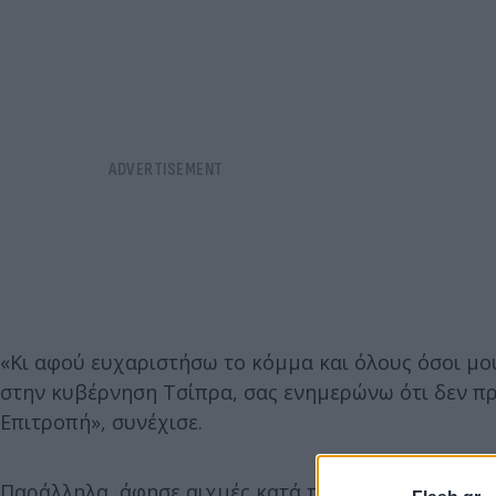
«Κι αφού ευχαριστήσω το κόμμα και όλους όσοι μο
στην κυβέρνηση Τσίπρα, σας ενημερώνω ότι δεν προ
Επιτροπή», συνέχισε.
Παράλληλα, άφησε αιχμές κατά της «τριανδρίας» τ