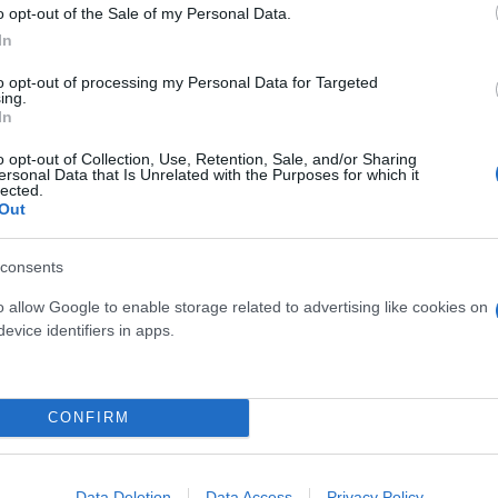
o opt-out of the Sale of my Personal Data.
In
, όπως το δικό μας, στο βάλτο της γελοιοποίησης;
to opt-out of processing my Personal Data for Targeted
ing.
ε τι έχουμε να κάνουμε, επιλέξαμε τη βολική σιωπή
In
o opt-out of Collection, Use, Retention, Sale, and/or Sharing
ουν κεντρικό ρόλο στο κόμμα, εξουδετέρωσαν με το
ersonal Data that Is Unrelated with the Purposes for which it
lected.
οέδρου στο προηγούμενο τακτικό συνέδριο, που έβ
Out
ς για να αποφύγει ο ΣΥΡΙΖΑ τη διάλυση που έπρεπε 
consents
o allow Google to enable storage related to advertising like cookies on
evice identifiers in apps.
CONFIRM
Data Deletion
Data Access
Privacy Policy