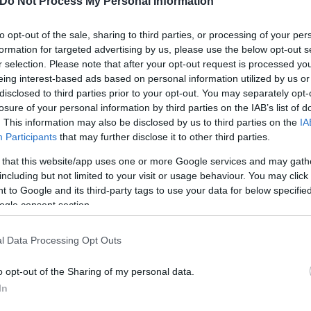
Do Not Process My Personal Information
νο Κασσελάκη, για μεγάλο διάστημα.
to opt-out of the sale, sharing to third parties, or processing of your per
formation for targeted advertising by us, please use the below opt-out s
r selection. Please note that after your opt-out request is processed y
eing interest-based ads based on personal information utilized by us or
disclosed to third parties prior to your opt-out. You may separately opt-
losure of your personal information by third parties on the IAB’s list of
. This information may also be disclosed by us to third parties on the
IA
Participants
that may further disclose it to other third parties.
 that this website/app uses one or more Google services and may gath
including but not limited to your visit or usage behaviour. You may click 
 to Google and its third-party tags to use your data for below specifi
ogle consent section.
l Data Processing Opt Outs
σμένα ερωτήματα, που απασχολούν τόσο εμένα, όσο
o opt-out of the Sharing of my personal data.
άκουσα καμιά απάντηση, ούτε καν νύξη, από την εισ
In
 δημόσιες τοποθετήσεις στελεχών μας.