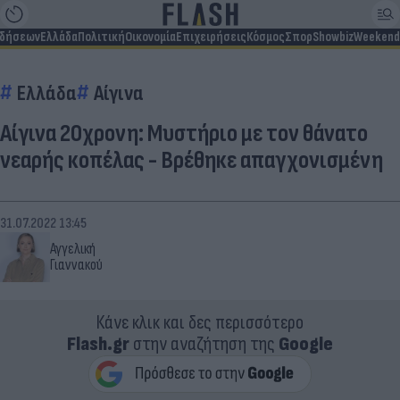
ιδήσεων
Ελλάδα
Πολιτική
Οικονομία
Επιχειρήσεις
Κόσμος
Σπορ
Showbiz
Weekend
Ελλάδα
Αίγινα
Αίγινα 20χρονη: Μυστήριο με τον θάνατο
νεαρής κοπέλας - Βρέθηκε απαγχονισμένη
31.07.2022 13:45
Αγγελική
Γιαννακού
Κάνε κλικ και δες περισσότερο
Flash.gr
στην αναζήτηση της
Google