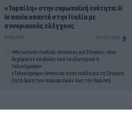
«Τορπίλη» στην ευρωπαϊκή ενότητα: Η
Ισπανία απαντά στην Ιταλία με
συνοριακούς ελέγχους
07.08.2026
ΧΡΉΣΤΟΣ ΤΈΛΙΟΣ
«Μετωπική» Ιταλίας-Ισπανίας για Σένγκεν: «Δεν
δεχόμαστε επιβολές από το εξωτερικό ή
τελεσίγραφα»
«Τελεσίγραφο» Ισπανίας στην Ιταλία για τη Σένγκεν:
Ζητά άρση των περιορισμών έως την Κυριακή