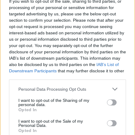
If you wish to opt-out of the sale, sharing to third parties, or
καλή διάθεση, έψαχνε σπίτι να μετακομίσει και
processing of your personal or sensitive information for
μιλούσε για τα όνειρα που έκανε προκειμένου να
targeted advertising by us, please use the below opt-out
προχωρήσει στη ζωή της.
section to confirm your selection. Please note that after your
opt-out request is processed you may continue seeing
interest-based ads based on personal information utilized by
Σύμφωνα με το ίδιο μέσο, το ενδεχόμενο της
us or personal information disclosed to third parties prior to
your opt-out. You may separately opt-out of the further
εγκληματικής ενέργειας, δεν μπορεί να
disclosure of your personal information by third parties on the
αποκλειστεί, ιδιαίτερα αν ληφθεί υπόψη ο τρόπος
IAB’s list of downstream participants. This information may
αυτοκτονίας, αλλά και η γενική εικόνα της σορού
also be disclosed by us to third parties on the
IAB’s List of
που μεταφέρθηκε στο Κέντρο Υγείας της Αίγινας.
Downstream Participants
that may further disclose it to other
third parties.
Σημειώνεται ότι η κοπέλα δεν άφησε κάποιο
σημείωμα, ενώ υποψίες γεννά και η εξαφάνιση
Please note that this website/app uses one or more Google
Personal Data Processing Opt Outs
services and may gather and store information including but
προσώπου του περιβάλλοντος της οικογένειας, με
not limited to your visit or usage behaviour. You may click to
I want to opt-out of the Sharing of my
το οποίο φέρεται η 20χρονη Μαρία να είχε έντονες
personal data.
grant or deny consent to Google and its third-party tags to
Opted In
προστριβές το τελευταίο διάστημα.
use your data for below specified purposes in below Google
consent section.
I want to opt-out of the Sale of my
Personal Data.
Opted In