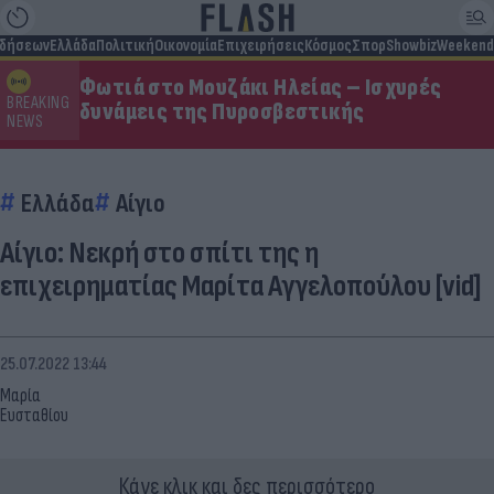
ιδήσεων
Ελλάδα
Πολιτική
Οικονομία
Επιχειρήσεις
Κόσμος
Σπορ
Showbiz
Weekend
Φωτιά στο Μουζάκι Ηλείας – Ισχυρές
BREAKING
δυνάμεις της Πυροσβεστικής
NEWS
Ελλάδα
Αίγιο
Αίγιο: Νεκρή στο σπίτι της η
επιχειρηματίας Μαρίτα Αγγελοπούλου [vid]
25.07.2022 13:44
Μαρία
Ευσταθίου
Κάνε κλικ και δες περισσότερο