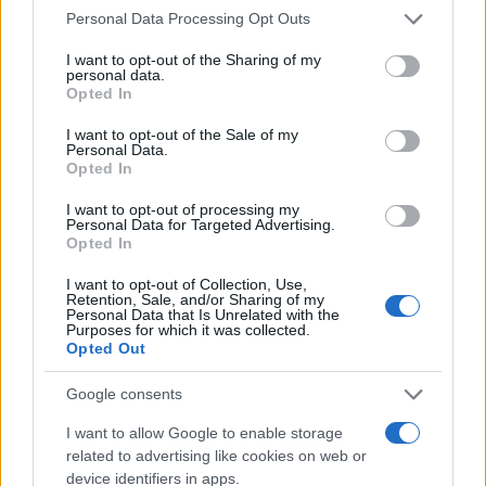
Please note that this website/app uses one or more Google
Personal Data Processing Opt Outs
services and may gather and store information including but
Η νεαρή γυναίκα ποτέ δεν το ξεπέρασε σύμφωνα με
not limited to your visit or usage behaviour. You may click to
I want to opt-out of the Sharing of my
personal data.
grant or deny consent to Google and its third-party tags to
μαρτυρίες φίλων της.
Opted In
use your data for below specified purposes in below Google
consent section.
I want to opt-out of the Sale of my
Ο πατέρας της ήταν καθηγητής μαθηματικών και
Personal Data.
Opted In
ιδιοκτήτης φροντιστηρίων Μέσης Εκπαίδευσης και
έπεσε νεκρός στις 3 Φεβρουαρίου του 2011, έξω
I want to opt-out of processing my
Personal Data for Targeted Advertising.
από το σπίτι του στο Αίγιο. Του είχαν στήσει
Opted In
καρτέρι θανάτου, ενώ επέστρεφε από νυχτερινή
I want to opt-out of Collection, Use,
έξοδο. Οι δράστες ομολόγησαν την ενοχή τους
Retention, Sale, and/or Sharing of my
Personal Data that Is Unrelated with the
Purposes for which it was collected.
Opted Out
Google consents
Έλεγε χαρακτηριστικά η Μαρίτα για την υπόθεση:
I want to allow Google to enable storage
«Πρόκειται για ένα γεγονός που συντάραξε, τον
related to advertising like cookies on web or
device identifiers in apps.
εσωτερικό μου κόσμο πρωτίστως, όλη την ύπαρξη