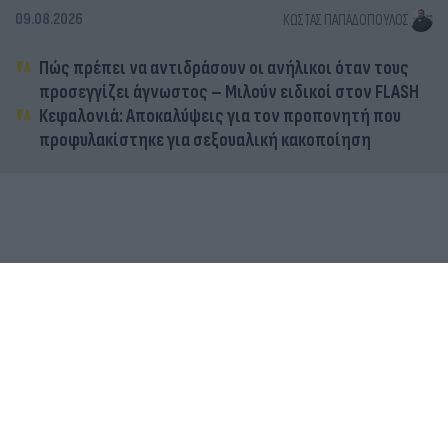
09.08.2026
ΚΏΣΤΑΣ ΠΑΠΑΔΌΠΟΥΛΟΣ
Πώς πρέπει να αντιδράσουν οι ανήλικοι όταν τους
προσεγγίζει άγνωστος – Μιλούν ειδικοί στον FLASH
Κεφαλονιά: Αποκαλύψεις για τον προπονητή που
προφυλακίστηκε για σεξουαλική κακοποίηση