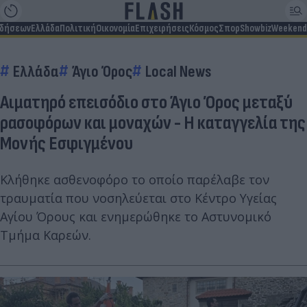
ιδήσεων
Ελλάδα
Πολιτική
Οικονομία
Επιχειρήσεις
Κόσμος
Σπορ
Showbiz
Weekend
Ελλάδα
Άγιο Όρος
Local News
Αιματηρό επεισόδιο στο Άγιο Όρος μεταξύ
ρασοφόρων και μοναχών - Η καταγγελία της
Μονής Εσφιγμένου
Κλήθηκε ασθενοφόρο το οποίο παρέλαβε τον
τραυματία που νοσηλεύεται στο Κέντρο Υγείας
Αγίου Όρους και ενημερώθηκε το Αστυνομικό
Τμήμα Καρεών.