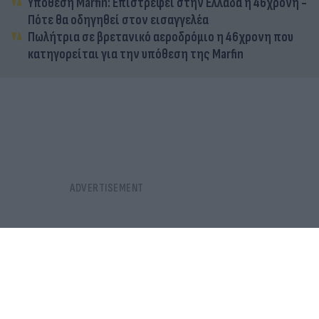
Υπόθεση Marfin: Επιστρέφει στην Ελλάδα η 46χρονη -
Πότε θα οδηγηθεί στον εισαγγελέα
Πωλήτρια σε βρετανικό αεροδρόμιο η 46χρονη που
κατηγορείται για την υπόθεση της Marfin