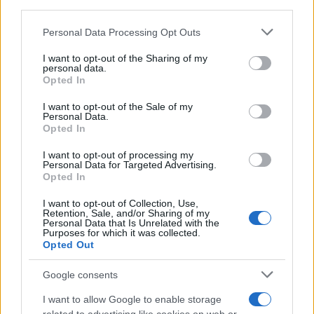
third parties.
Please note that this website/app uses one or more Google
Personal Data Processing Opt Outs
services and may gather and store information including but
not limited to your visit or usage behaviour. You may click to
I want to opt-out of the Sharing of my
personal data.
grant or deny consent to Google and its third-party tags to
Opted In
use your data for below specified purposes in below Google
consent section.
I want to opt-out of the Sale of my
Personal Data.
Opted In
I want to opt-out of processing my
Personal Data for Targeted Advertising.
Opted In
I want to opt-out of Collection, Use,
Retention, Sale, and/or Sharing of my
Personal Data that Is Unrelated with the
Purposes for which it was collected.
Opted Out
Google consents
I want to allow Google to enable storage