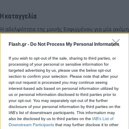
Η καταγγελία
Η αδελφότητα της μονής Εσφιγμένου για μία ακόμη
φορά καταγγέλλει την αδιαφορία της Ελληνικής
Κυβέρνησης χάρη στην οποία διαιωνίζεται η
Flash.gr -
Do Not Process My Personal Information
κατάληψη, τόσο στο μοναστήρι όσο και στο
If you wish to opt-out of the sale, sharing to third parties, or
Αντιπροσωπείο στις Καρυές, με αποτέλεσμα να
processing of your personal or sensitive information for
κινδυνεύει και αυτή ακόμα η σωματική
targeted advertising by us, please use the below opt-out
ακεραιότητα των μελών της.
section to confirm your selection. Please note that after your
opt-out request is processed you may continue seeing
interest-based ads based on personal information utilized by
us or personal information disclosed to third parties prior to
your opt-out. You may separately opt-out of the further
disclosure of your personal information by third parties on the
IAB’s list of downstream participants. This information may
also be disclosed by us to third parties on the
IAB’s List of
Downstream Participants
that may further disclose it to other