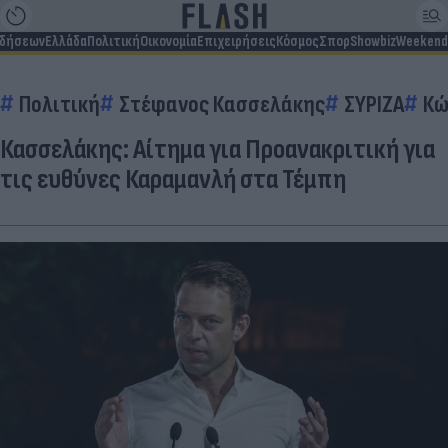
ιδήσεων
Ελλάδα
Πολιτική
Οικονομία
Επιχειρήσεις
Κόσμος
Σπορ
Showbiz
Weekend
Πολιτική
Στέφανος Κασσελάκης
ΣΥΡΙΖΑ
Κώ
Κασσελάκης: Αίτημα για Προανακριτική για
τις ευθύνες Καραμανλή στα Τέμπη