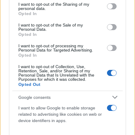
διενεργηθεί προκαταρκτική εξέταση ώστε ο Κώστας
not limited to your visit or usage behaviour. You may click to
I want to opt-out of the Sharing of my
personal data.
grant or deny consent to Google and its third-party tags to
Καραμανλής να οδηγηθεί στη δικαιοσύνη, μετά από
Opted In
use your data for below specified purposes in below Google
άσκηση ποινικής δίωξης;
consent section.
I want to opt-out of the Sale of my
Personal Data.
Opted In
Θα στηρίξει την αλήθεια ή θα συνεχίσει τη
συγκάλυψη του εγκλήματος των Τεμπών;
I want to opt-out of processing my
Personal Data for Targeted Advertising.
Opted In
Την απάντηση την ξέρετε και την ξέρω.
I want to opt-out of Collection, Use,
Απλώς ο ΣΥΡΙΖΑ του στερεί ακόμη και την
Retention, Sale, and/or Sharing of my
Personal Data that Is Unrelated with the
τελευταία δικαιολογία.
Purposes for which it was collected.
Opted Out
Μητσοτάκης ίσον Καραμανλής
Google consents
Καραμανλής ίσον Μητσοτάκης.
I want to allow Google to enable storage
Η συγκάλυψη έχει πρόσωπο.
related to advertising like cookies on web or
device identifiers in apps.
Απλές πολιτικές εξισώσεις: