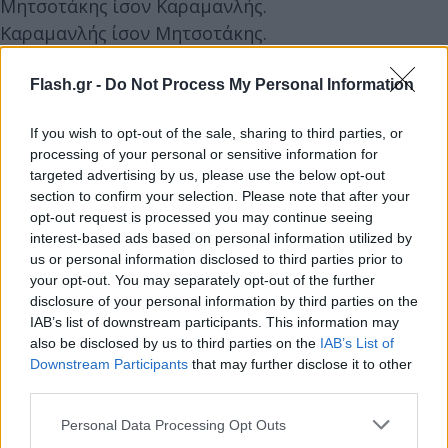
Μητσοτάκης ίσον Καραμανλής.
Καραμανλής ίσον Μητσοτάκης.
Διαβάζω αυτό που αναρωτήθηκε προσχηματικά ο
Flash.gr -
Do Not Process My Personal Information
Πρωθυπουργός στη Βουλή: «Πού ακούστηκε αυτό
If you wish to opt-out of the sale, sharing to third parties, or
που προτείνει ο ΣΥΡΙΖΑ; Να στηρίξουμε
processing of your personal or sensitive information for
προανακριτική έτσι, γενικά, χωρίς κατηγορητήριο;».
targeted advertising by us, please use the below opt-out
section to confirm your selection. Please note that after your
opt-out request is processed you may continue seeing
Να λοιπόν το κατηγορητήριο.
interest-based ads based on personal information utilized by
Συγκεκριμένο και πανίσχυρο.
us or personal information disclosed to third parties prior to
Με ξεκάθαρους λόγους για τους οποίους πρέπει να
your opt-out. You may separately opt-out of the further
ασκηθεί δίωξη εναντίον του Κώστα Αχιλλέα
disclosure of your personal information by third parties on the
IAB’s list of downstream participants. This information may
Καραμανλή.
also be disclosed by us to third parties on the
IAB’s List of
Το καταθέτουμε αύριο.
Downstream Participants
that may further disclose it to other
third parties.
Αφού το διαβάσει ο Κυριάκος Μητσοτάκης,
Please note that this website/app uses one or more Google
Personal Data Processing Opt Outs
δεσμεύεται ότι θα υπερψηφίσει, προκειμένου να
services and may gather and store information including but