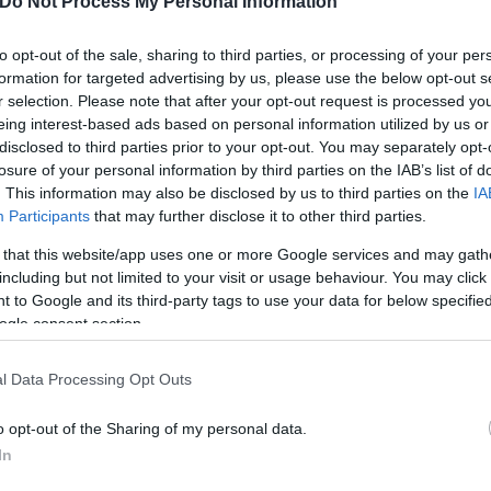
Do Not Process My Personal Information
ς, και το 44% των ερωτηθέντων δήλωσε ότι η πρόσβ
to opt-out of the sale, sharing to third parties, or processing of your per
γή της κατοικίας τους. Οι Γερμανοί (54%) και οι Ιτα
formation for targeted advertising by us, please use the below opt-out s
ότητα. Επιπλέον, η ενεργειακή απόδοση των κτηρί
r selection. Please note that after your opt-out request is processed y
την αναφέρουν ως την πιο κρίσιμη παράμετρο.
eing interest-based ads based on personal information utilized by us or
disclosed to third parties prior to your opt-out. You may separately opt-
losure of your personal information by third parties on the IAB’s list of
ωπαίων προτιμούν τις προσιτές τιμές, παρά την τοπ
. This information may also be disclosed by us to third parties on the
IA
Participants
that may further disclose it to other third parties.
(59%), στην Ιρλανδία (58%) και στην Ιταλία (58%).
 that this website/app uses one or more Google services and may gath
including but not limited to your visit or usage behaviour. You may click 
 to Google and its third-party tags to use your data for below specifi
ogle consent section.
l Data Processing Opt Outs
o opt-out of the Sharing of my personal data.
In