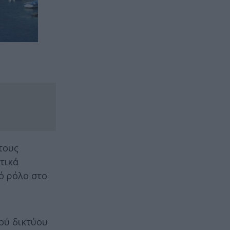
τους
τικά
κό ρόλο στο
ού δικτύου