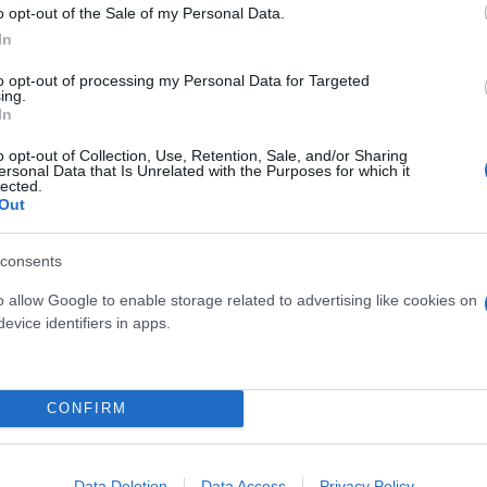
o opt-out of the Sale of my Personal Data.
In
to opt-out of processing my Personal Data for Targeted
ing.
στην Ευρώπη
In
o opt-out of Collection, Use, Retention, Sale, and/or Sharing
ersonal Data that Is Unrelated with the Purposes for which it
στην Ευρώπη, με το 25% των Ευρωπαίων να κατέχου
lected.
Out
η κατοικία συνήθως χρησιμοποιείται για διακοπές ή
 Βουλγαρία (46%), ενώ το Ηνωμένο Βασίλειο (10%) κ
consents
ς. Στην Ελλάδα, το 39% των ερωτηθέντων κατέχουν 
o allow Google to enable storage related to advertising like cookies on
evice identifiers in apps.
ρης κατοικίας
CONFIRM
ποικίλλουν. Περίπου το 44% των Ευρωπαίων την απο
οδότηση, ενώ το 16% ενδιαφέρεται για τη μίσθωση τ
Data Deletion
Data Access
Privacy Policy