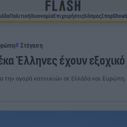
λάδα
Πολιτική
Οικονομία
Επιχειρήσεις
Κόσμος
Σπορ
Showb
υρώπη
Στέγαση
έκα Έλληνες έχουν εξοχικό 
ια την αγορά κατοικιών σε Ελλάδα και Ευρώπη