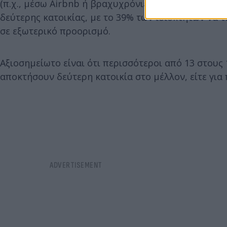
(π.χ., μέσω Airbnb ή βραχυχρόνιες μισθώσεις). Εν
δεύτερης κατοικίας, με το 39% των ιδιοκτητών να 
σε εξωτερικό προορισμό.
Αξιοσημείωτο είναι ότι περισσότεροι από 13 στους
αποκτήσουν δεύτερη κατοικία στο μέλλον, είτε για