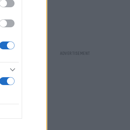
ν και
 για
αταγράφει το
δεύτερη
κτούν για
ου ακινήτου