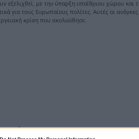
ουν εξελιχθεί, με την ύπαρξη υπαίθριου χώρου και 
ικά για τους Ευρωπαίους πολίτες. Αυτές οι ανάγκες
εργειακή κρίση που ακολούθησε.
τοικίας