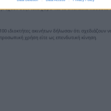
διαφέρον παρουσιάζει και η διαφοροποίηση στην το
την έχουν στην ίδια χώρα και το υπόλοιπο ποσοστό 
 100 ιδιοκτήτες ακινήτων δήλωσαν ότι σχεδιάζουν ν
 προσωπική χρήση είτε ως επενδυτική κίνηση.