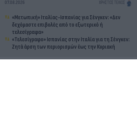
07.08.2026
ΧΡΉΣΤΟΣ ΤΈΛΙΟΣ
«Μετωπική» Ιταλίας-Ισπανίας για Σένγκεν: «Δεν
δεχόμαστε επιβολές από το εξωτερικό ή
τελεσίγραφα»
«Τελεσίγραφο» Ισπανίας στην Ιταλία για τη Σένγκεν:
Ζητά άρση των περιορισμών έως την Κυριακή