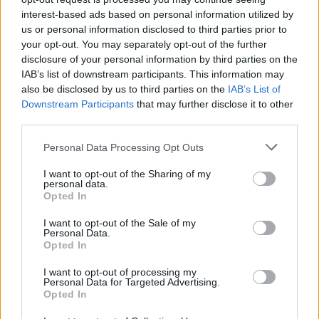
interest-based ads based on personal information utilized by
εκκλησία με τον γιο του και πόσταρε το εν λόγω
us or personal information disclosed to third parties prior to
στιγμιότυπο.
your opt-out. You may separately opt-out of the further
disclosure of your personal information by third parties on the
IAB’s list of downstream participants. This information may
also be disclosed by us to third parties on the
IAB’s List of
Downstream Participants
that may further disclose it to other
third parties.
Please note that this website/app uses one or more Google
Personal Data Processing Opt Outs
services and may gather and store information including but
not limited to your visit or usage behaviour. You may click to
I want to opt-out of the Sharing of my
personal data.
grant or deny consent to Google and its third-party tags to
Opted In
use your data for below specified purposes in below Google
consent section.
I want to opt-out of the Sale of my
Personal Data.
Opted In
I want to opt-out of processing my
Personal Data for Targeted Advertising.
Opted In