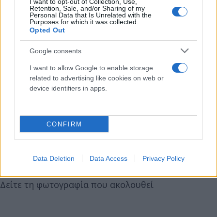
I want to opt-out of Collection, Use,
Retention, Sale, and/or Sharing of my
Personal Data that Is Unrelated with the
Purposes for which it was collected.
Opted Out
Google consents
I want to allow Google to enable storage
related to advertising like cookies on web or
device identifiers in apps.
CONFIRM
«Πήγαμε και Φανουρόπιτα στην εκκλησία», έγραψε
ο Άκης Πετρετζίκης.
Data Deletion
Data Access
Privacy Policy
Δείτε τη φωτογραφία που ακολουθεί