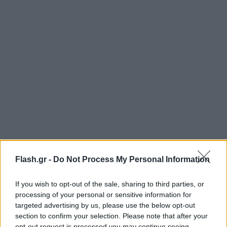
Σήμερα, ο γνωστός σεφ δημοσίευσε στον
Flash.gr -
Do Not Process My Personal Information
προσωπικό του λογαριασμό στο Instagram μια νέα
φωτογραφία με τον Αχιλλέα.
If you wish to opt-out of the sale, sharing to third parties, or
processing of your personal or sensitive information for
targeted advertising by us, please use the below opt-out
Συγκεκριμένα, ο Άκης Πετρετζίκης αφού έφτιαξε τη
section to confirm your selection. Please note that after your
Φανουρόπιτα λόγω της ημέρας, την πήγε στην
opt-out request is processed you may continue seeing