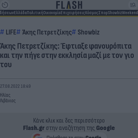
ιδήσεων
Ελλάδα
Πολιτική
Οικονομία
Επιχειρήσεις
Κόσμος
Σπορ
Showbiz
Weekend
LIFE
Άκης Πετρετζίκης
Showbiz
Άκης Πετρετζίκης: Έφτιαξε φανουρόπιτα
και την πήγε στην εκκλησία μαζί με τον γιο
του
27.08.2022 18:49
Ηλίας
Λιβάνιος
Κάνε κλικ και δες περισσότερο
Flash.gr
στην αναζήτηση της
Google