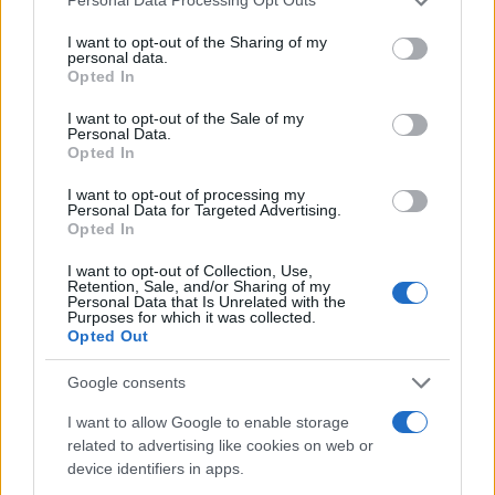
Personal Data Processing Opt Outs
διαμαρτυρίας έξω από το Εφετείο
services and may gather and store information including but
not limited to your visit or usage behaviour. You may click to
I want to opt-out of the Sharing of my
Αγγελική
personal data.
11.10.2021 12:14
grant or deny consent to Google and its third-party tags to
Γιαννακού
Opted In
use your data for below specified purposes in below Google
consent section.
I want to opt-out of the Sale of my
Personal Data.
Opted In
I want to opt-out of processing my
Personal Data for Targeted Advertising.
Opted In
I want to opt-out of Collection, Use,
Retention, Sale, and/or Sharing of my
Personal Data that Is Unrelated with the
Purposes for which it was collected.
Opted Out
Απεργία εκπαιδευτικών 11 Οκτωβρίου και
Google consents
διαδήλωση στο Εφετείο στις 11:30
I want to allow Google to enable storage
Παναγιώτης
related to advertising like cookies on web or
11.10.2021 09:32
Αλεξανδρόπουλος
device identifiers in apps.