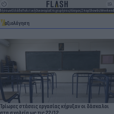
ιδήσεων
Ελλάδα
Πολιτική
Οικονομία
Επιχειρήσεις
Κόσμος
Σπορ
Showbiz
Weekend
αξιολόγηση
Τρίωρες στάσεις εργασίας κήρυξαν οι δάσκαλοι
στα σχολεία ως τις 22/12