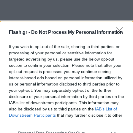
Εφετείο Εκπαιδευτικοί: Μαζική και δυναμική η
σημερινή κινητοποίηση
Flash.gr -
Do Not Process My Personal Information
Μαύρα
11.10.2021 15:04
If you wish to opt-out of the sale, sharing to third parties, or
Σαραντοπούλου
processing of your personal or sensitive information for
targeted advertising by us, please use the below opt-out
section to confirm your selection. Please note that after your
opt-out request is processed you may continue seeing
interest-based ads based on personal information utilized by
us or personal information disclosed to third parties prior to
your opt-out. You may separately opt-out of the further
disclosure of your personal information by third parties on the
IAB’s list of downstream participants. This information may
also be disclosed by us to third parties on the
IAB’s List of
Downstream Participants
that may further disclose it to other
third parties.
Συλλαλητήριο εκπαιδευτικών: Συγκέντρωση
Please note that this website/app uses one or more Google