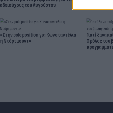
αδειούχους του Αυγούστου
«Στην pole position για Κωνσταντέλια
Γιατί ξαναπα
η Ντόρτμουντ»
Ο ρόλος του 
προγραμματι