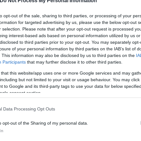
Do Not Process My Personal Information
to opt-out of the sale, sharing to third parties, or processing of your per
formation for targeted advertising by us, please use the below opt-out s
r selection. Please note that after your opt-out request is processed y
eing interest-based ads based on personal information utilized by us or
ερο
Flash.gr
στην αναζήτηση της
Google
disclosed to third parties prior to your opt-out. You may separately opt-
losure of your personal information by third parties on the IAB’s list of
. This information may also be disclosed by us to third parties on the
IA
Participants
that may further disclose it to other third parties.
 that this website/app uses one or more Google services and may gath
including but not limited to your visit or usage behaviour. You may click 
 to Google and its third-party tags to use your data for below specifi
ogle consent section.
l Data Processing Opt Outs
o opt-out of the Sharing of my personal data.
ς
Showbiz
In