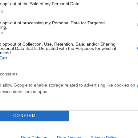
o opt-out of the Sale of my Personal Data.
In
to opt-out of processing my Personal Data for Targeted
ing.
In
o opt-out of Collection, Use, Retention, Sale, and/or Sharing
ersonal Data that Is Unrelated with the Purposes for which it
lected.
Out
Skin dysmorphia: Όταν η ε
consents
«τέλειο» δέρμα αποτελεί
ός στην παρουσίαση του
o allow Google to enable storage related to advertising like cookies on
ψυχικής υγείας
άδες κόσμου στο γήπεδο
evice identifiers in apps.
σπόρ (video)
CONFIRM
Data Deletion
Data Access
Privacy Policy