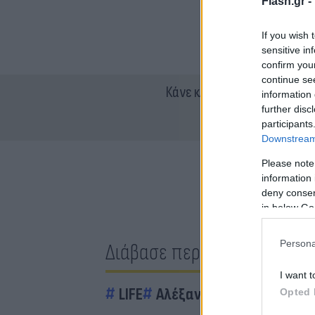
Flash.gr -
If you wish 
sensitive in
confirm you
continue se
Κάνε κλικ και δες περισσότ
information 
further disc
participants
Downstream 
Please note
information 
deny consent
in below Go
Persona
Διάβασε περισσότερα
I want t
LIFE
Αλέξανδρος Μπουρδούμη
Opted 