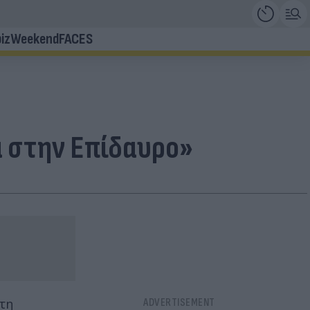
iz
Weekend
FACES
α στην Επίδαυρο»
τη