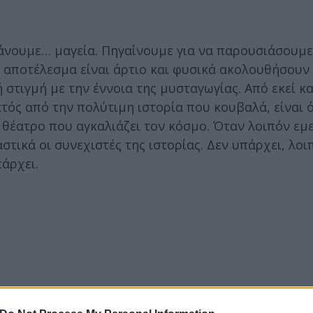
κάνουμε… μαγεία. Πηγαίνουμε για να παρουσιάσουμε
ο αποτέλεσμα είναι άρτιο και φυσικά ακολουθήσουν 
ή στιγμή με την έννοια της μυσταγωγίας. Από εκεί κ
τός από την πολύτιμη ιστορία που κουβαλά, είναι ό
α θέατρο που αγκαλιάζει τον κόσμο. Όταν λοιπόν εμε
τικά οι συνεχιστές της ιστορίας. Δεν υπάρχει, λοι
πάρχει.