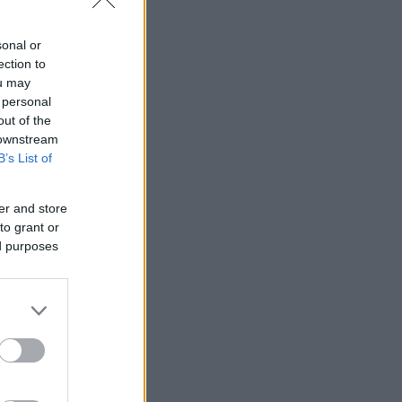
sonal or
ection to
ou may
 personal
out of the
 downstream
B’s List of
er and store
to grant or
ed purposes