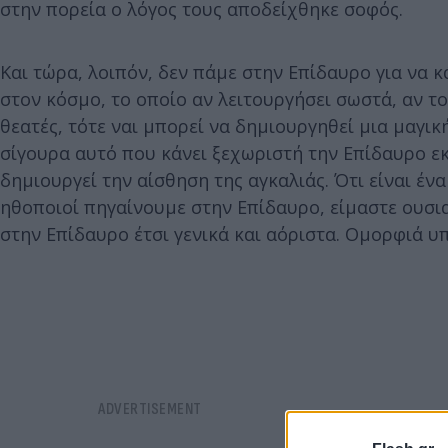
στην πορεία ο λόγος τους αποδείχθηκε σοφός.
Και τώρα, λοιπόν, δεν πάμε στην Επίδαυρο για να 
στον κόσμο, το οποίο αν λειτουργήσει σωστά, αν τ
θεατές, τότε ναι μπορεί να δημιουργηθεί μια μαγικ
σίγουρα αυτό που κάνει ξεχωριστή την Επίδαυρο εκ
δημιουργεί την αίσθηση της αγκαλιάς. Ότι είναι έν
ηθοποιοί πηγαίνουμε στην Επίδαυρο, είμαστε ουσιασ
στην Επίδαυρο έτσι γενικά και αόριστα. Ομορφιά υ