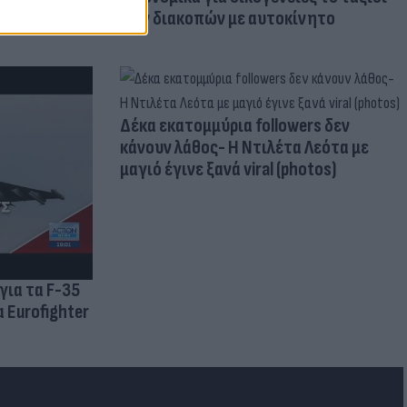
των διακοπών με αυτοκίνητο
Δέκα εκατομμύρια followers δεν
κάνουν λάθος- Η Ντιλέτα Λεότα με
μαγιό έγινε ξανά viral (photos)
για τα F-35
 Eurofighter