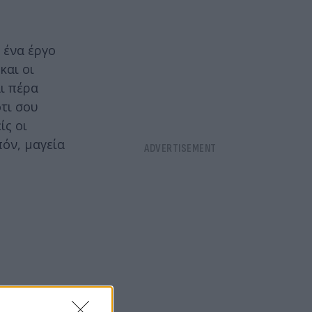
 ένα έργο
και οι
αι πέρα
τι σου
ίς οι
πόν, μαγεία