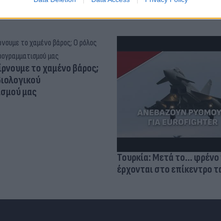
ίρνουμε το χαμένο βάρος;
βιολογικού
σμού μας
Τουρκία: Μετά το... φρένο 
έρχονται στο επίκεντρο τα