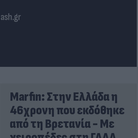
lash.gr
Marfin: Στην Ελλάδα η
46χρονη που εκδόθηκε
από τη Βρετανία - Με
χειροπέδες στη ΓΑΔΑ