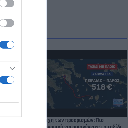
μμονή με το
 πρόβλημα
Η μάχη των προορισμών: Πιο
οικονομικά για οικογένειες το ταξίδι