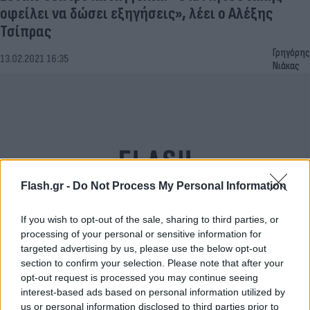
οφείλει να δώσει εξηγήσεις», λέει ο Αλέξης
Τσίπρας
Γρηγόρης
13.02.2021 16:35
Νιάκας
Flash.gr -
Do Not Process My Personal Information
If you wish to opt-out of the sale, sharing to third parties, or
processing of your personal or sensitive information for
targeted advertising by us, please use the below opt-out
Βουλή Live: Ομιλία του Αλέξη Τσίπρα για το
section to confirm your selection. Please note that after your
νομοσχέδιο για την Παιδεία
opt-out request is processed you may continue seeing
interest-based ads based on personal information utilized by
Έλλη
11.02.2021 12:49
us or personal information disclosed to third parties prior to