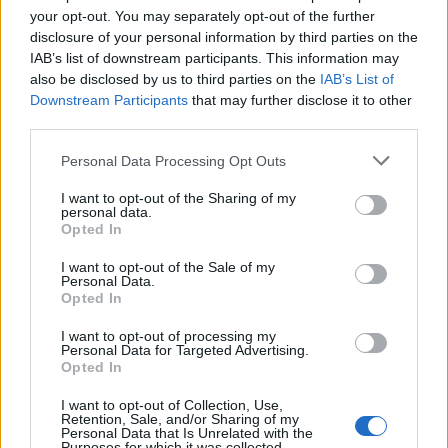
Κομνηνού
your opt-out. You may separately opt-out of the further
disclosure of your personal information by third parties on the
IAB’s list of downstream participants. This information may
also be disclosed by us to third parties on the
IAB’s List of
Downstream Participants
that may further disclose it to other
third parties.
Please note that this website/app uses one or more Google
Personal Data Processing Opt Outs
services and may gather and store information including but
not limited to your visit or usage behaviour. You may click to
I want to opt-out of the Sharing of my
personal data.
grant or deny consent to Google and its third-party tags to
Opted In
use your data for below specified purposes in below Google
consent section.
I want to opt-out of the Sale of my
Βουλή Τσίπρας: Η Δημοκρατία δεν μπαίνει σε
Personal Data.
καραντίνα - Να ανασταλεί η συζήτηση και η
Opted In
ψήφιση του νομοσχεδίου Κεραμέως
I want to opt-out of processing my
Personal Data for Targeted Advertising.
Έλλη
Opted In
10.02.2021 12:52
Κομνηνού
I want to opt-out of Collection, Use,
Retention, Sale, and/or Sharing of my
Personal Data that Is Unrelated with the
Purposes for which it was collected.