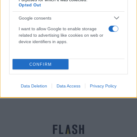
Opted Out
Google consents
I want to allow Google to enable storage
related to advertising like cookies on web or
device identifiers in apps.
Συνέντευξη Τσίπρα Alpha: LIVE οι απαντήσεις του
CONFIRM
προέδρου του ΣΥΡΙΖΑ [vid]
Γρηγόρης
09.02.2021 18:57
Data Deletion
Data Access
Privacy Policy
Νιάκας