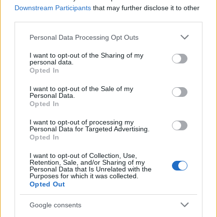
κοινή υπουργική απόφαση περί ρυθμίσεων
Downstream Participants
that may further disclose it to other
πληρωμών των δαπανών Π.Δ.Ε, όπως κάθε φορά
third parties.
ισχύει.
Please note that this website/app uses one or more Google
Personal Data Processing Opt Outs
services and may gather and store information including but
7. Στον λογαριασμό της παρ. 5 του παρόντος
not limited to your visit or usage behaviour. You may click to
I want to opt-out of the Sharing of my
personal data.
grant or deny consent to Google and its third-party tags to
άρθρου κατατίθενται και ενδεχόμενες επιστροφές
Opted In
use your data for below specified purposes in below Google
πληρωμών ή ποσά από καταλογισμούς. Τα ποσά
consent section.
I want to opt-out of the Sale of my
αυτά, καθώς και οι τόκοι που πιθανόν
Personal Data.
Opted In
δημιουργηθούν από την παραμονή των
κατατιθεμένων κατά τα ανωτέρω στον παραπάνω
I want to opt-out of processing my
Personal Data for Targeted Advertising.
λογαριασμό, αποτελούν έσοδο του
Opted In
προϋπολογισμού δημοσίων επενδύσεων και
I want to opt-out of Collection, Use,
διατίθενται αποκλειστικά για τους σκοπούς της
Retention, Sale, and/or Sharing of my
Personal Data that Is Unrelated with the
δράσης. Τα τυχόν αδιάθετα ποσά του λογαριασμού,
Purposes for which it was collected.
Opted Out
μετά την ολοκλήρωση και εξόφληση της δράσης
κατατίθενται από τον φορέα, με μέριμνα του
Google consents
Φορέα Υλοποίησης και Ελέγχου για την