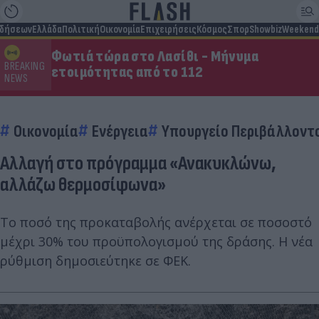
ιδήσεων
Ελλάδα
Πολιτική
Οικονομία
Επιχειρήσεις
Κόσμος
Σπορ
Showbiz
Weekend
Φωτιά τώρα στο Λασίθι - Μήνυμα
BREAKING
ετοιμότητας από το 112
NEWS
Οικονομία
Ενέργεια
Υπουργείο Περιβάλλοντο
Αλλαγή στο πρόγραμμα «Ανακυκλώνω,
αλλάζω θερμοσίφωνα»
Το ποσό της προκαταβολής ανέρχεται σε ποσοστό
μέχρι 30% του προϋπολογισμού της δράσης. Η νέα
ρύθμιση δημοσιεύτηκε σε ΦΕΚ.