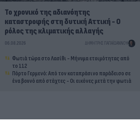
Το χρονικό της αδιανόητης
καταστροφής στη δυτική Αττική - Ο
ρόλος της κλιματικής αλλαγής
06.08.2026
ΔΗΜΉΤΡΗΣ ΠΑΠΑΪΩΆΝΝΟΥ
Φωτιά τώρα στο Λασίθι - Μήνυμα ετοιμότητας από
το 112
Πόρτο Γερμενό: Από τον καταπράσινο παράδεισο σε
ένα βουνό από στάχτες - Οι εικόνες μετά την φωτιά