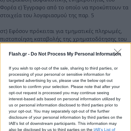
Φορέα ε) Έγγραφο από το οποίο να προκύπτουν τα
στοιχεία του λογαριασμού της παρ. 5
στ) Εφόσον πρόκειται για τμηματικές πληρωμές,
πιστοποίηση καταβολής της χρηματοδότησης του
Φορέα Υλοποίησης και Ελέγχου (για όλες τις δόσεις
πλην της 1ης)
Flash.gr -
Do Not Process My Personal Information
If you wish to opt-out of the sale, sharing to third parties, or
ζ) Σύμφωνη γνώμη της ΕΥΔ ΠΕΚΑ & ΠΟΛΠΡΟ
processing of your personal or sensitive information for
targeted advertising by us, please use the below opt-out
5. Ο φορέας ανοίγει έντοκο τραπεζικό λογαριασμό
section to confirm your selection. Please note that after your
opt-out request is processed you may continue seeing
για τη δράση που αφορά στην επιχορήγηση για τη
interest-based ads based on personal information utilized by
μεταφορά των χρηματοδοτήσεων.
us or personal information disclosed to third parties prior to
your opt-out. You may separately opt-out of the further
6. Η διαδικασία καταβολής της κάθε δόσης γίνεται
disclosure of your personal information by third parties on the
IAB’s list of downstream participants. This information may
σύμφωνα με την υπ' αρ. 134453/23.12.2015 (Β' 2857)
also be disclosed by us to third parties on the
IAB’s List of