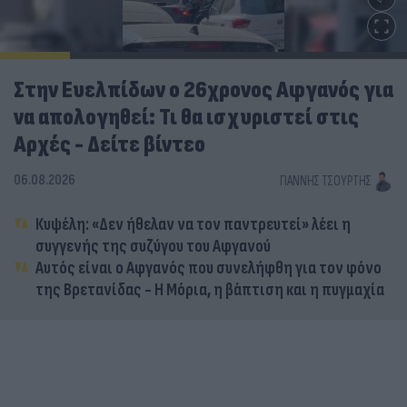
Στην Ευελπίδων ο 26χρονος Αφγανός για
να απολογηθεί: Τι θα ισχυριστεί στις
Αρχές - Δείτε βίντεο
06.08.2026
ΓΙΆΝΝΗΣ ΤΣΟΎΡΤΗΣ
Κυψέλη: «Δεν ήθελαν να τον παντρευτεί» λέει η
συγγενής της συζύγου του Αφγανού
Αυτός είναι ο Αφγανός που συνελήφθη για τον φόνο
της Βρετανίδας - Η Μόρια, η βάπτιση και η πυγμαχία