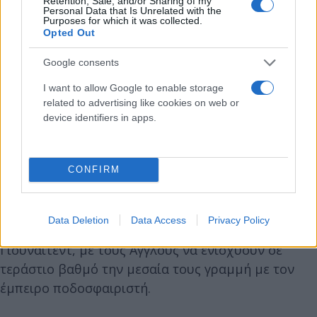
Retention, Sale, and/or Sharing of my
Personal Data that Is Unrelated with the
Purposes for which it was collected.
Opted Out
Google consents
I want to allow Google to enable storage
related to advertising like cookies on web or
Οι «κόκκινοι διάβολοι» έχουν συμφωνήσει στην
device identifiers in apps.
διάρκεια του συμβολαίου με τον Κασεμίρο, αλλά
και στις οικονομικές απολαβές που θα έχει ο
Βραζιλιάνος μέσος, ο οποίος μόλις επιτευχθεί η
CONFIRM
συμφωνία με την Ρεάλ θα ταξιδέψει στην Αγγλία.
Data Deletion
Data Access
Privacy Policy
Ο Κασεμίρο θα υπογράψει έως το 2026 στην
Γιουνάιτεντ, με τους Άγγλους να ενισχύουν σε
τεράστιο βαθμό την μεσαία τους γραμμή με τον
έμπειρο ποδοσφαιριστή.