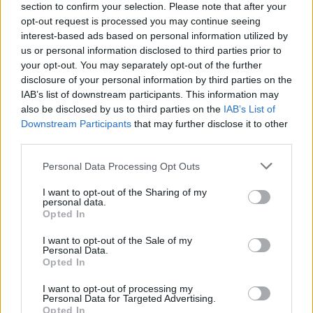
section to confirm your selection. Please note that after your
opt-out request is processed you may continue seeing
interest-based ads based on personal information utilized by
us or personal information disclosed to third parties prior to
your opt-out. You may separately opt-out of the further
disclosure of your personal information by third parties on the
IAB’s list of downstream participants. This information may
also be disclosed by us to third parties on the
IAB’s List of
Downstream Participants
that may further disclose it to other
third parties.
Please note that this website/app uses one or more Google
Personal Data Processing Opt Outs
services and may gather and store information including but
Σύμφωνα με την έκθεση της FTSE Russel, η μητρική
not limited to your visit or usage behaviour. You may click to
I want to opt-out of the Sharing of my
personal data.
του Ομίλου Alpha Bank διατήρησε και βελτίωσε
grant or deny consent to Google and its third-party tags to
Opted In
use your data for below specified purposes in below Google
περαιτέρω τις κορυφαίες επιδόσεις της σε θέματα
consent section.
I want to opt-out of the Sale of my
Διακυβέρνησης, λαμβάνοντας την καλύτερη
Personal Data.
Opted In
βαθμολογία στην Καταπολέμηση της Διαφθοράς
(Anti-Corruption), στην Εταιρική Διακυβέρνηση
I want to opt-out of processing my
Personal Data for Targeted Advertising.
(Corporate Governance) και στη Διαχείριση
Opted In