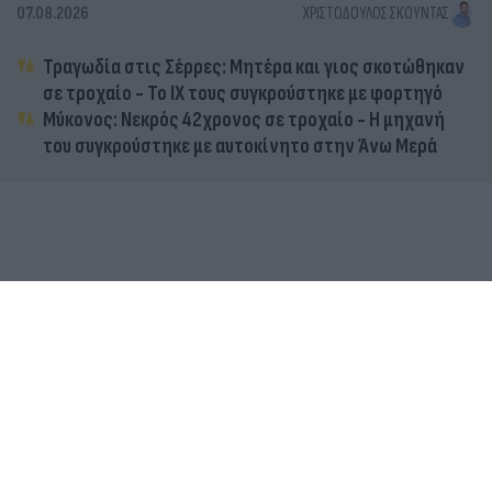
07.08.2026
ΧΡΙΣΤΌΔΟΥΛΟΣ ΣΚΟΎΝΤΑΣ
Τραγωδία στις Σέρρες: Μητέρα και γιος σκοτώθηκαν
σε τροχαίο - Το ΙΧ τους συγκρούστηκε με φορτηγό
Μύκονος: Νεκρός 42χρονος σε τροχαίο - Η μηχανή
του συγκρούστηκε με αυτοκίνητο στην Άνω Μερά