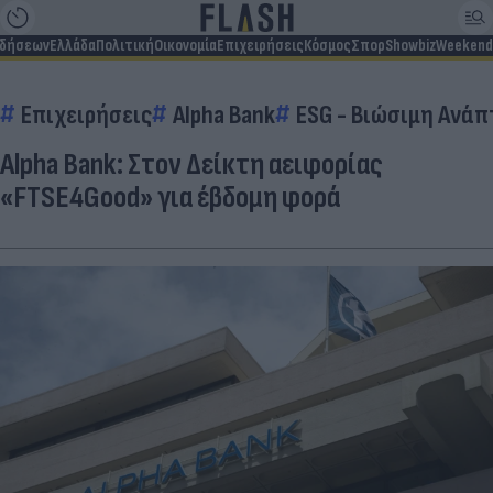
ιδήσεων
Ελλάδα
Πολιτική
Οικονομία
Επιχειρήσεις
Κόσμος
Σπορ
Showbiz
Weekend
Επιχειρήσεις
Alpha Bank
ESG - Bιώσιμη Aνά
Alpha Bank: Στον Δείκτη αειφορίας
«FTSE4Good» για έβδομη φορά