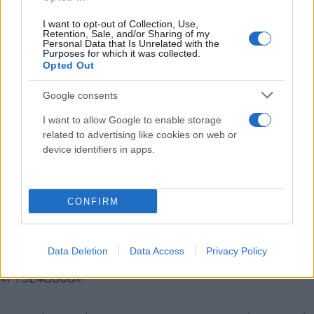
Κινδύνου (Risk Management).
I want to opt-out of Collection, Use,
Retention, Sale, and/or Sharing of my
Personal Data that Is Unrelated with the
Όσον αφορά στην Εταιρική Διακυβέρνηση με την
Purposes for which it was collected.
Opted Out
έγκριση της Γενικής Συνέλευσης της 27ης Ιουλίου
2023, η αντιπροσώπευση των γυναικών στο
Google consents
Διοικητικό Συμβούλιο της Τράπεζας πλησίασε το
I want to allow Google to enable storage
40% των μελών, το μεγαλύτερο ποσοστό μεταξύ
related to advertising like cookies on web or
των ελληνικών τραπεζών. Η FTSE Russell,
device identifiers in apps.
παγκόσμιας εμβέλειας πάροχος χρηματιστηριακών
δεικτών, πιστοποιεί ότι η Alpha Bank αξιολογήθηκε
από ανεξάρτητο φορέα σύμφωνα με τα κριτήρια
CONFIRM
«FTSE4Good» και διαπιστώθηκε ότι πληροί τις
προϋποθέσεις, ώστε η μετοχή της να
Data Deletion
Data Access
Privacy Policy
συμπεριληφθεί σε αυτές της Σειράς Δεικτών
«FTSE4Good».