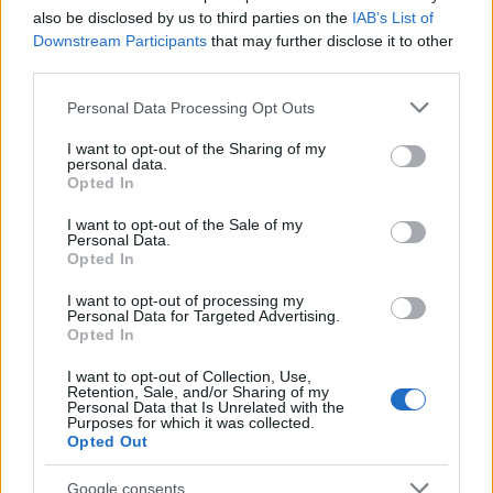
also be disclosed by us to third parties on the
IAB’s List of
Downstream Participants
that may further disclose it to other
third parties.
Ινδία: Επιβατικό τρένο συγκρούστηκε με
Please note that this website/app uses one or more Google
Personal Data Processing Opt Outs
εμπορευματικό – Τουλάχιστον 50 νεκροί και 300
services and may gather and store information including but
not limited to your visit or usage behaviour. You may click to
I want to opt-out of the Sharing of my
τραυματίες [vids]
personal data.
grant or deny consent to Google and its third-party tags to
Opted In
Εύη
use your data for below specified purposes in below Google
02.06.2023 20:59
Κούρτη
consent section.
I want to opt-out of the Sale of my
Personal Data.
Opted In
I want to opt-out of processing my
Personal Data for Targeted Advertising.
Opted In
I want to opt-out of Collection, Use,
Retention, Sale, and/or Sharing of my
Personal Data that Is Unrelated with the
Purposes for which it was collected.
Opted Out
Google consents