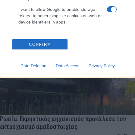
Ρωσία: Εμπορικό τρένο εκτροχιάστηκε στα
I want to allow Google to enable storage
σύνορα με την Ουκρανία - Δεύτερο περιστατικό
related to advertising like cookies on web or
σε ένα 24ωρο [vid]
device identifiers in apps.
Εύη
02.05.2023 22:15
Κούρτη
CONFIRM
Data Deletion
Data Access
Privacy Policy
Ρωσία: Εκρηκτικός μηχανισμός προκάλεσε τον
εκτροχιασμό αμαξοστοιχίας