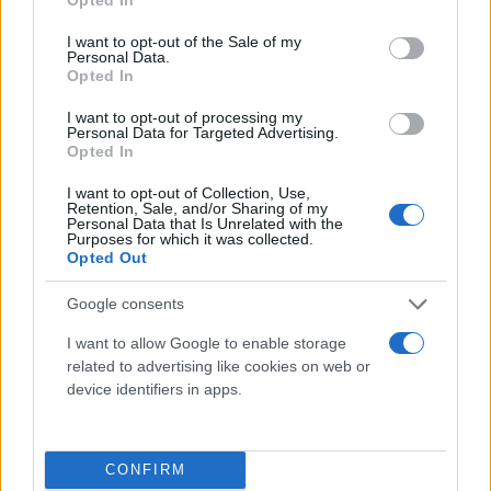
σήμερα στην αποθηκευτική μονάδα στο Καστέλ Σαν
use your data for below specified purposes in below Google
Τζοβάνι, ενώ το ισπανικό συνδικάτο CCOO κάλεσε
consent section.
I want to opt-out of the Sale of my
Personal Data.
τους εργαζόμενους στην αποθήκη της Amazon και
Opted In
τις υπηρεσίες διανομής να πραγματοποιήσουν
I want to opt-out of processing my
απεργία μίας ώρας σε κάθε βάρδια τη ερχόμενη
Personal Data for Targeted Advertising.
Opted In
Δευτέρα, γνωστή ως “Cyber Monday”, που είναι η
τελευταία ημέρα των 10ήμερων εκπτώσεων της
I want to opt-out of Collection, Use,
Retention, Sale, and/or Sharing of my
Amazon.
Personal Data that Is Unrelated with the
Purposes for which it was collected.
Opted Out
Google consents
I want to allow Google to enable storage
related to advertising like cookies on web or
device identifiers in apps.
CONFIRM