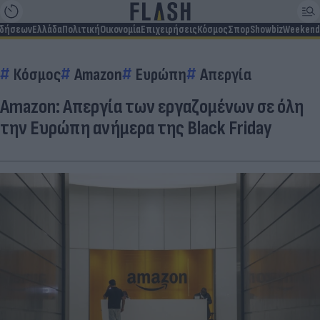
ιδήσεων
Ελλάδα
Πολιτική
Οικονομία
Επιχειρήσεις
Κόσμος
Σπορ
Showbiz
Weekend
Κόσμος
Amazon
Ευρώπη
Απεργία
Amazon: Απεργία των εργαζομένων σε όλη
την Ευρώπη ανήμερα της Black Friday