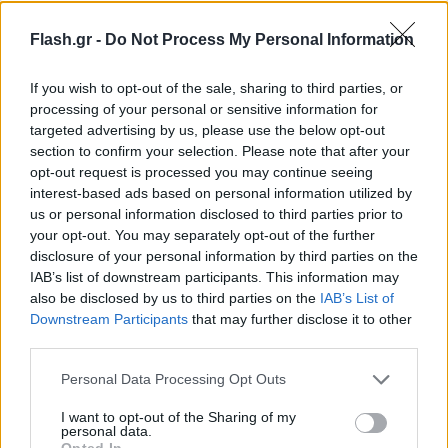
παραγγελιών της Black Friday θα είναι αξιόπιστο
και θα τηρηθεί.
Flash.gr -
Do Not Process My Personal Information
If you wish to opt-out of the sale, sharing to third parties, or
Πάνω από 200 εργαζόμενοι πραγματοποιούν
processing of your personal or sensitive information for
σήμερα απεργία στην αποθήκη της Amazon στο
targeted advertising by us, please use the below opt-out
Κόβεντρι της Αγγλίας, στο πλαίσιο διαμάχης για
section to confirm your selection. Please note that after your
opt-out request is processed you may continue seeing
τους μισθούς. Οι εργαζόμενοι ζητούν αύξηση
interest-based ads based on personal information utilized by
μισθού στις 15 λίρες την ώρα. Εκπρόσωπος της
us or personal information disclosed to third parties prior to
Amazon στη Βρετανία δήλωσε ότι ο κατώτατος
your opt-out. You may separately opt-out of the further
disclosure of your personal information by third parties on the
μισθός είναι μεταξύ 11,80 και 13 λιρών την ώρα
IAB’s list of downstream participants. This information may
ανάλογα με την τοποθεσία και ότι θα αυξηθεί στις
also be disclosed by us to third parties on the
IAB’s List of
12,30 με 13 λίρες την ώρα από τον Απρίλιο του
Downstream Participants
that may further disclose it to other
2024. Η Amazon δήλωσε ότι η απεργία δε θα
third parties.
προκαλέσει προβλήματα.
Please note that this website/app uses one or more Google
Personal Data Processing Opt Outs
services and may gather and store information including but
not limited to your visit or usage behaviour. You may click to
I want to opt-out of the Sharing of my
Το ιταλικό συνδικάτο CGIL προκήρυξε απεργία για
personal data.
grant or deny consent to Google and its third-party tags to
Opted In