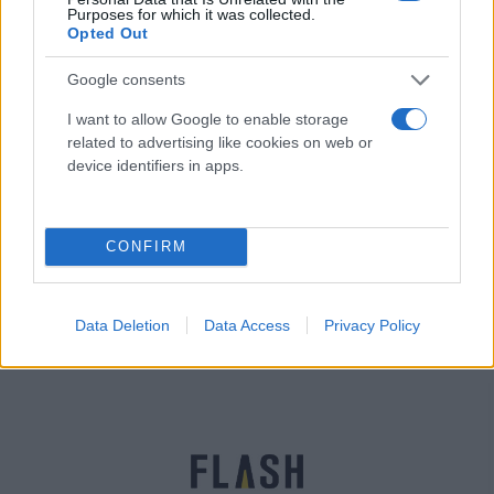
Purposes for which it was collected.
Opted Out
Google consents
I want to allow Google to enable storage
related to advertising like cookies on web or
device identifiers in apps.
Ρόδος: Δίωξη στον Βαγγέλη για τη δολοφονία του
CONFIRM
πατέρα του στη Μεσαιωνική Πόλη
Εύη
21.02.2023 19:29
Κούρτη
Data Deletion
Data Access
Privacy Policy