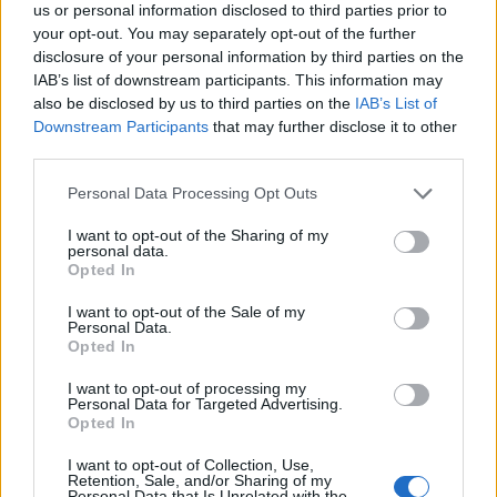
us or personal information disclosed to third parties prior to
Εύη
02.05.2023 20:28
your opt-out. You may separately opt-out of the further
Κούρτη
disclosure of your personal information by third parties on the
IAB’s list of downstream participants. This information may
also be disclosed by us to third parties on the
IAB’s List of
Downstream Participants
that may further disclose it to other
third parties.
Please note that this website/app uses one or more Google
Personal Data Processing Opt Outs
services and may gather and store information including but
not limited to your visit or usage behaviour. You may click to
I want to opt-out of the Sharing of my
personal data.
grant or deny consent to Google and its third-party tags to
Opted In
use your data for below specified purposes in below Google
consent section.
I want to opt-out of the Sale of my
Personal Data.
Ρόδος: Προσωρινά κρατούμενος ο Βαγγέλης, γιος
Opted In
του 75χρονου που βρέθηκε κρεμασμένος
I want to opt-out of processing my
Personal Data for Targeted Advertising.
Εύη
03.03.2023 20:04
Opted In
Κούρτη
I want to opt-out of Collection, Use,
Retention, Sale, and/or Sharing of my
Personal Data that Is Unrelated with the