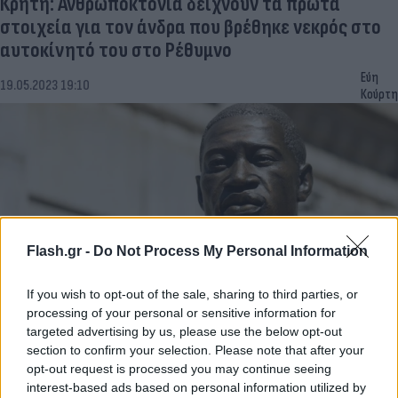
Κρήτη: Ανθρωποκτονία δείχνουν τα πρώτα
στοιχεία για τον άνδρα που βρέθηκε νεκρός στο
αυτοκίνητό του στο Ρέθυμνο
Εύη
19.05.2023 19:10
Κούρτη
Flash.gr -
Do Not Process My Personal Information
If you wish to opt-out of the sale, sharing to third parties, or
processing of your personal or sensitive information for
targeted advertising by us, please use the below opt-out
Τζορτζ Φλόιντ: Ένοχος για συνέργεια σε
section to confirm your selection. Please note that after your
ανθρωποκτονία κρίθηκε ένας από τους
opt-out request is processed you may continue seeing
αστυνομικούς
interest-based ads based on personal information utilized by