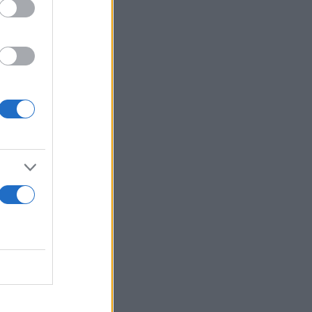
/Φ και 1 Ε/