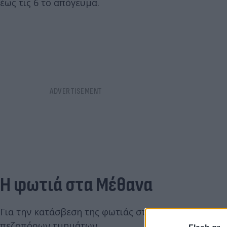
έως τις 6 το απόγευμα.
Η φωτιά στα Μέθανα
Για την κατάσβεση της φωτιάς στην περιοχή Άγιος 
πεζοπόρων τμημάτων.