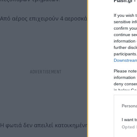
Flash.gr -
If you wish 
Από αέρος επιχειρούν 4 αεροσκάφη και ένα ελικόπτ
sensitive in
confirm you
continue se
information 
further disc
participants
Downstream 
Please note
information 
deny consent
in below Go
Persona
I want t
Η φωτιά δεν απειλεί κατοικημένη περιοχή.
Opted 