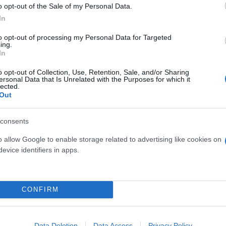
o opt-out of the Sale of my Personal Data.
Γεώργιος
#Μέθανα
.
In
εζοπόρων της 9ης και 6ης
#ΕΜΟΔΕ
, 13 οχήματα, 4 Α
to opt-out of processing my Personal Data for Targeted
ing.
In
o opt-out of Collection, Use, Retention, Sale, and/or Sharing
ersonal Data that Is Unrelated with the Purposes for which it
ερο
Flash.gr
στην αναζήτηση της
Google
lected.
Out
consents
o allow Google to enable storage related to advertising like cookies on
evice identifiers in apps.
CONFIRM
ειρούν εναέρια μέσα
στυνομικό τμήμα λόγω φωτιάς - Τι συνέβη
Data Deletion
Data Access
Privacy Policy