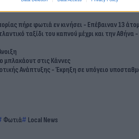
 πυρκαγιά - Συνεχίζονται οι επιχειρήσεις της
ορίας πήρε φωτιά εν κινήσει - Επέβαιναν 13 άτο
λαντικό ταξίδι του καπνού μέχρι και την Αθήνα -
Άνοιξη
ο μπλακάουτ στις Κάννες
οτικής Ανάπτυξης - Έκρηξη σε υπόγειο υποσταθμ
Φωτιά
Local News