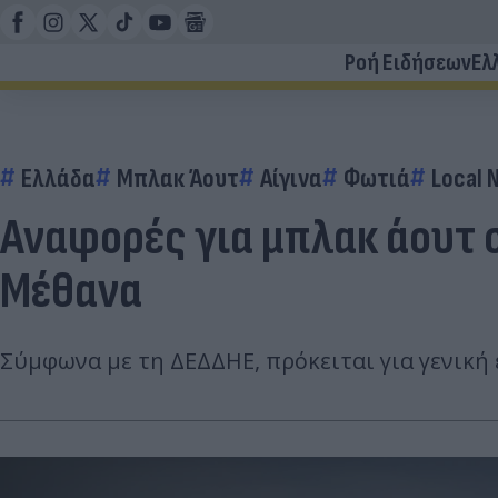
Ροή Ειδήσεων
Ελ
Ελλάδα
Μπλακ Άουτ
Αίγινα
Φωτιά
Local 
Αναφορές για μπλακ άουτ 
Μέθανα
Σύμφωνα με τη ΔΕΔΔΗΕ, πρόκειται για γενική 