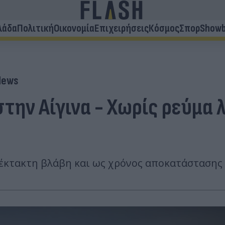
λάδα
Πολιτική
Οικονομία
Επιχειρήσεις
Κόσμος
Σπορ
Showb
News
στην Αίγινα - Χωρίς ρεύμα
έκτακτη βλάβη και ως χρόνος αποκατάστασης δ