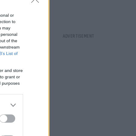
sonal or
ection to
ou may
 personal
out of the
 downstream
B’s List of
er and store
to grant or
ed purposes