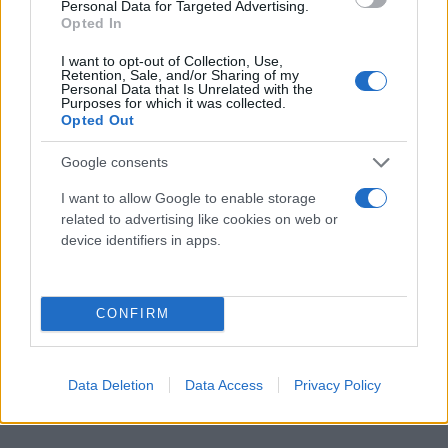
Personal Data for Targeted Advertising.
Νιάκας
Opted In
I want to opt-out of Collection, Use,
Retention, Sale, and/or Sharing of my
Personal Data that Is Unrelated with the
Purposes for which it was collected.
Opted Out
Google consents
I want to allow Google to enable storage
related to advertising like cookies on web or
device identifiers in apps.
Ενημέρωση για τον εμβολιασμό: LIVE οι
ανακοινώσεις [vid]
CONFIRM
Γρηγόρης
18.01.2021 18:02
Νιάκας
Data Deletion
Data Access
Privacy Policy