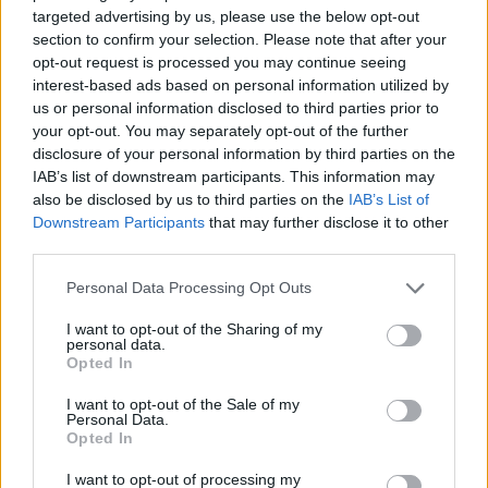
targeted advertising by us, please use the below opt-out
section to confirm your selection. Please note that after your
Άνοιγμα σχολείων: LIVE οι ανακοινώσεις από Νίκη
opt-out request is processed you may continue seeing
Κεραμέως και Νίκο Χαρδαλιά [vid]
interest-based ads based on personal information utilized by
us or personal information disclosed to third parties prior to
Γρηγόρης
22.01.2021 18:01
your opt-out. You may separately opt-out of the further
Νιάκας
disclosure of your personal information by third parties on the
IAB’s list of downstream participants. This information may
also be disclosed by us to third parties on the
IAB’s List of
Downstream Participants
that may further disclose it to other
third parties.
Please note that this website/app uses one or more Google
Personal Data Processing Opt Outs
services and may gather and store information including but
not limited to your visit or usage behaviour. You may click to
I want to opt-out of the Sharing of my
personal data.
grant or deny consent to Google and its third-party tags to
Opted In
use your data for below specified purposes in below Google
consent section.
I want to opt-out of the Sale of my
Personal Data.
Κικίλιας εμβολιασμός: LIVE οι ανακοινώσεις [vid]
Opted In
Γρηγόρης
I want to opt-out of processing my
21.01.2021 18:10