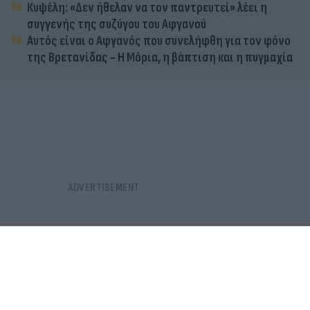
Κυψέλη: «Δεν ήθελαν να τον παντρευτεί» λέει η
συγγενής της συζύγου του Αφγανού
Αυτός είναι ο Αφγανός που συνελήφθη για τον φόνο
της Βρετανίδας - Η Μόρια, η βάπτιση και η πυγμαχία