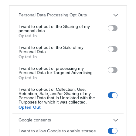
third parties.
Please note that this website/app uses one or more Google
Personal Data Processing Opt Outs
services and may gather and store information including but
not limited to your visit or usage behaviour. You may click to
I want to opt-out of the Sharing of my
personal data.
grant or deny consent to Google and its third-party tags to
Opted In
use your data for below specified purposes in below Google
consent section.
I want to opt-out of the Sale of my
Personal Data.
Opted In
I want to opt-out of processing my
Από τις 879.026 αιτήσεις που υποβλήθηκαν, οι
Personal Data for Targeted Advertising.
Opted In
151.450 κατατάσσονται στις «οριστικά επιλέξιμες».
I want to opt-out of Collection, Use,
Retention, Sale, and/or Sharing of my
Δικαίωμα συμμετοχής είχαν όλα τα νοικοκυριά
Personal Data that Is Unrelated with the
Purposes for which it was collected.
ανεξαρτήτως εισοδήματος ενώ στο πρόγραμμα
Opted Out
εφαρμόστηκαν κοινωνικά κριτήρια με ειδική
Google consents
μέριμνα για τα ευάλωτα νοικοκυριά, τις οικογένειες
με μέλος με αναπηρία και τις πολύτεκνες
I want to allow Google to enable storage