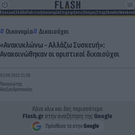
ιδήσεων
Ελλάδα
Πολιτική
Οικονομία
Επιχειρήσεις
Κόσμος
Σπορ
Showbiz
Weekend
Οικονομία
Δικαιούχοι
«Ανακυκλώνω - Αλλάζω Συσκευή»:
Ανακοινώθηκαν οι οριστικοί δικαιούχοι
03.08.2022 21:05
Παναγιώτης
Αλεξανδρόπουλος
Κάνε κλικ και δες περισσότερο
Flash.gr
στην αναζήτηση της
Google