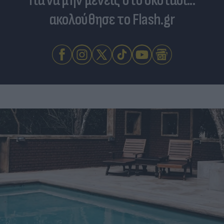
Για να μην μένεις στο σκοτάδι...
ακολούθησε το Flash.gr