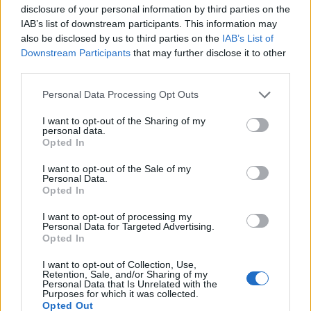
των έργων. Και αυτό έχει ως άμεση συνέπεια τόσο
disclosure of your personal information by third parties on the
τη χρονική καθυστέρηση όσο και τη σημαντική
IAB’s list of downstream participants. This information may
αύξηση του κόστους κατασκευής, συμπλήρωσε. Για
also be disclosed by us to third parties on the
IAB’s List of
Downstream Participants
that may further disclose it to other
παράδειγμα, παρατήρησε, με βάση τη νέα
third parties.
ταξινομία της Ευρωπαϊκής Ένωσης, απαιτείται η
χρήση μίας νέας γενιάς υλικών, που έχουν ειδικό
Please note that this website/app uses one or more Google
Personal Data Processing Opt Outs
services and may gather and store information including but
πιστοποιητικό ανακύκλωσης και είναι φιλικά προς
not limited to your visit or usage behaviour. You may click to
I want to opt-out of the Sharing of my
το περιβάλλον, γεγονός που δημιουργεί
personal data.
grant or deny consent to Google and its third-party tags to
Opted In
επιπρόσθετες προκλήσεις στην υλοποίηση των
use your data for below specified purposes in below Google
consent section.
έργων.
I want to opt-out of the Sale of my
Personal Data.
Opted In
Παράλληλα, ο κ. Αρανίτης υπογράμμισε ότι υπάρχει
I want to opt-out of processing my
αντικειμενικό θέμα αναπροσαρμογής του κόστους
Personal Data for Targeted Advertising.
Opted In
των έργων, καθώς οι συνθήκες κατά τις οποίες
είχαν δημοπρατηθεί στο πρόσφατο παρελθόν,
I want to opt-out of Collection, Use,
Retention, Sale, and/or Sharing of my
έχουν αλλάξει ριζικά και το κόστος τους έχει
Personal Data that Is Unrelated with the
Purposes for which it was collected.
εκτοξευθεί. Κι έκανε έκκληση να βρεθούν από
Opted Out