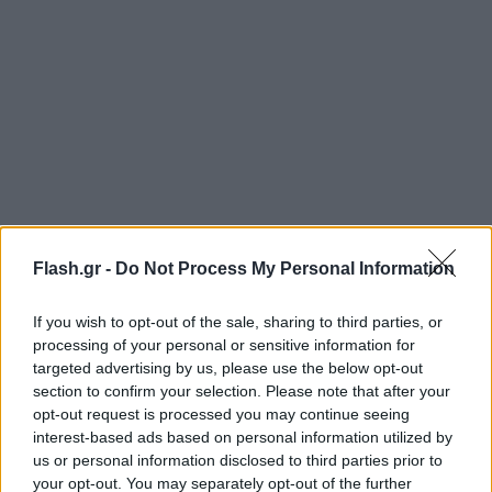
Flash.gr -
Do Not Process My Personal Information
Σύμφωνα με τον κ. Αρανίτη, υπάρχει υστέρηση στις
If you wish to opt-out of the sale, sharing to third parties, or
απαλλοτριώσεις, ενώ στο περιβαλλοντικό σκέλος
processing of your personal or sensitive information for
targeted advertising by us, please use the below opt-out
των έργων δεν έχει ληφθεί υπόψη όσο θα έπρεπε
section to confirm your selection. Please note that after your
το θέμα της ανθεκτικότητας και της κλιματικής
opt-out request is processed you may continue seeing
αλλαγής, που αποτελούν πλέον κρίσιμους
interest-based ads based on personal information utilized by
παράγοντες, οι οποίοι επηρεάζουν τον σχεδιασμό
us or personal information disclosed to third parties prior to
your opt-out. You may separately opt-out of the further