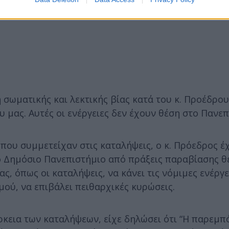
σωματικής και λεκτικής βίας κατά του κ. Προέδρου
μας. Αυτές οι ενέργειες δεν έχουν θέση στο Πανεπ
που συμμετείχαν στις καταλήψεις, ο κ. Πρόεδρος έχ
ο Δημόσιο Πανεπιστήμιο από πράξεις παραβίασης 
 όπως οι καταλήψεις, να κάνει τις νόμιμες ενέργει
ού, να επιβάλει πειθαρχικές κυρώσεις.
άρκεια των καταλήψεων, είχε δηλώσει ότι “Η παρεμπ