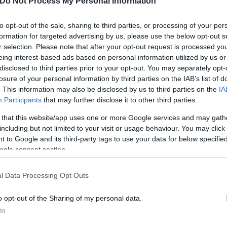
Do Not Process My Personal Information
ρών είναι εγκλωβισμένος στο γραφείο του και το α
 για να διαφύγει. Θέλω να δηλώσω απερίφραστα πως
to opt-out of the sale, sharing to third parties, or processing of your per
formation for targeted advertising by us, please use the below opt-out s
μιο. Σήμερα στο Πανεπιστήμιο θα αναγορεύσουμε σ
r selection. Please note that after your opt-out request is processed y
αλάβει το Πολιτικό Σύστημα τις ευθύνες του και ας
eing interest-based ads based on personal information utilized by us or
έπει να πάψουν τέτοιες αντιδημοκρατικές και παρεμ
disclosed to third parties prior to your opt-out. You may separately opt-
ν. Το Δημόσιο Πανεπιστήμιο ανήκει σε όλους και δε
losure of your personal information by third parties on the IAB’s list of
. This information may also be disclosed by us to third parties on the
IA
Participants
that may further disclose it to other third parties.
 that this website/app uses one or more Google services and may gath
including but not limited to your visit or usage behaviour. You may click 
 to Google and its third-party tags to use your data for below specifi
ogle consent section.
l Data Processing Opt Outs
o opt-out of the Sharing of my personal data.
In