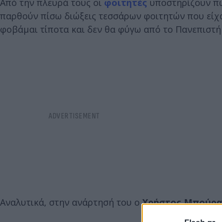
Από την πλευρά τους οι
φοιτητές
υποστηρίζουν πως
παρθούν πίσω διώξεις τεσσάρων φοιτητών που είχ
φοβάμαι τίποτα και δεν θα φύγω από το Πανεπιστή
Αναλυτικά, στην ανάρτησή του ο
Χρήστος Μπούρα