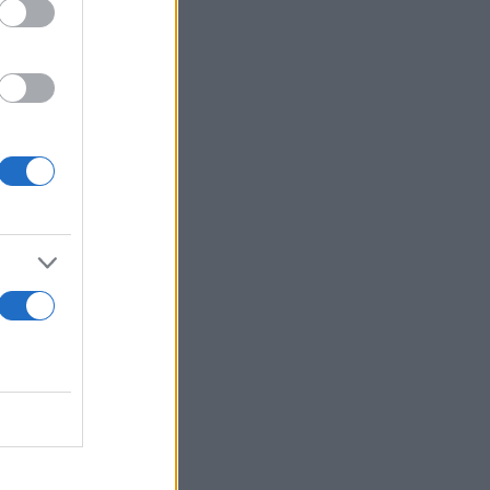
γνώση των
 κ.
πρόσφατες