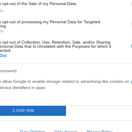
o opt-out of the Sale of my Personal Data.
In
to opt-out of processing my Personal Data for Targeted
Ψήφισμα της Συγκλήτου Πανεπιστημίου Πατρών
ing.
In
o opt-out of Collection, Use, Retention, Sale, and/or Sharing
ersonal Data that Is Unrelated with the Purposes for which it
lected.
Out
νή της συνεδρίαση 233/23-4-2024 και αφού έλαβε 
Μηχανικών, όπου ομάδα φοιτητών προπηλάκισε τον
consents
λήση σε ακρόαση φοιτητών που συμμετείχαν στις 
o allow Google to enable storage related to advertising like cookies on
evice identifiers in apps.
CONFIRM
Data Deletion
Data Access
Privacy Policy