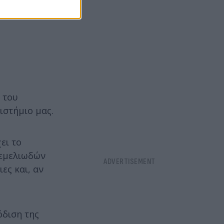
 του
ιστήμιο μας.
ει το
θεμελιωδών
ες και, αν
όδιση της