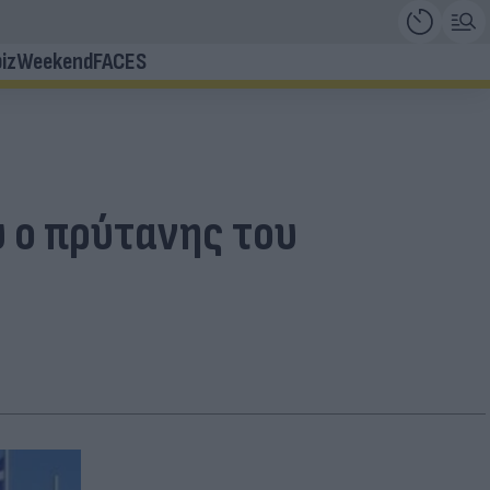
iz
Weekend
FACES
 ο πρύτανης του