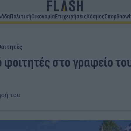
λάδα
Πολιτική
Οικονομία
Επιχειρήσεις
Κόσμος
Σπορ
Showb
οιτητές
 φοιτητές στο γραφείο του
ησή του