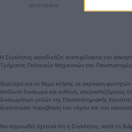
Η Σύγκλητος καταδικάζει ανεπιφύλακτα την άσκηση 
Τμήματος Πολιτικών Μηχανικών του Πανεπιστημίου 
Ιδιαίτερα για το θέμα κλήσης σε ακρόαση φοιτητών 
απόλυτο δικαίωμα και ευθύνη, υπερασπιζόμενος τ
δικαιωμάτων μελών της Πανεπιστημιακής Κοινότητας,
διαπιστώσει παραβίαση του νόμου και του κανονισμ
Να σημειωθεί σχετικά ότι η Σύγκλητος, κατά τη δι