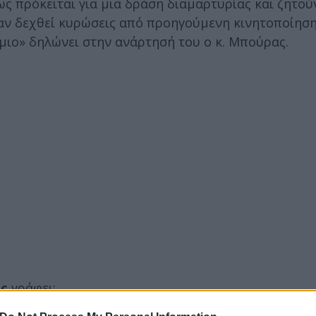
 πρόκειται για μια δράση διαμαρτυρίας και ζητού
αν δεχθεί κυρώσεις από προηγούμενη κινητοποίηση
μιο» δηλώνει στην ανάρτησή του ο κ. Μπούρας.
ς
γράφει: