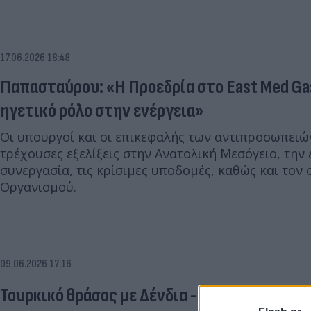
17.06.2026 18:48
Παπασταύρου: «Η Προεδρία στο East Med Ga
ηγετικό ρόλο στην ενέργεια»
Οι υπουργοί και οι επικεφαλής των αντιπροσωπειών
τρέχουσες εξελίξεις στην Ανατολική Μεσόγειο, την 
συνεργασία, τις κρίσιμες υποδομές, καθώς και τον
Οργανισμού.
09.06.2026 17:16
Τουρκικό θράσος με Δένδια - Η συμφωνία Κύ