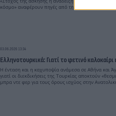
«Στόχος της άσκησης η ανάδειξη ισχύος της Τουρκί
κόσμο» αναφέρουν πηγές από την Άγκυρα για τον 
03.06.2026 13:34
Ελληνοτουρκικά: Γιατί το φετινό καλοκαίρι 
Η ένταση και η καχυποψία ανάμεσα σε Αθήνα και Άγ
γιατί οι διεκδικήσεις της Τουρκίας αποκτούν «θεσμ
μπρα ντε φερ για τους όρους ισχύος στην Ανατολικ