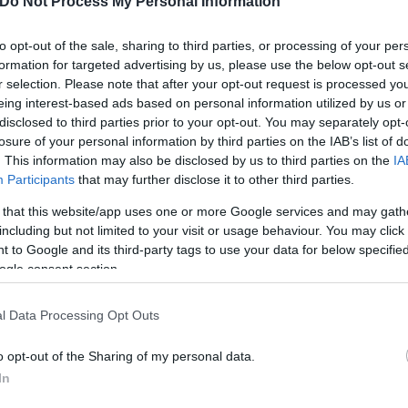
Do Not Process My Personal Information
ήμερα ο Νίκος Δένδιας την
to opt-out of the sale, sharing to third parties, or processing of your per
τέφερε στη Λευκωσία.
formation for targeted advertising by us, please use the below opt-out s
r selection. Please note that after your opt-out request is processed y
ας για την παρουσία
eing interest-based ads based on personal information utilized by us or
disclosed to third parties prior to your opt-out. You may separately opt-
losure of your personal information by third parties on the IAB’s list of
. This information may also be disclosed by us to third parties on the
IA
Participants
that may further disclose it to other third parties.
Δημήτρης
 that this website/app uses one or more Google services and may gath
Κρικέλας
including but not limited to your visit or usage behaviour. You may click 
 to Google and its third-party tags to use your data for below specifi
ogle consent section.
l Data Processing Opt Outs
o opt-out of the Sharing of my personal data.
In