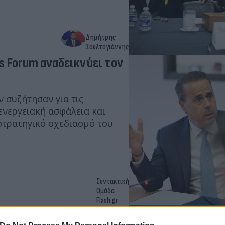
Δημήτρης
Σουλτογιάννης
s Forum αναδεικνύει τον
 συζήτησαν για τις
ενεργειακή ασφάλεια και
 στρατηγικό σχεδιασμό του
Συντακτική
Ομάδα
Flash.gr
πρου - Γαλλίας που