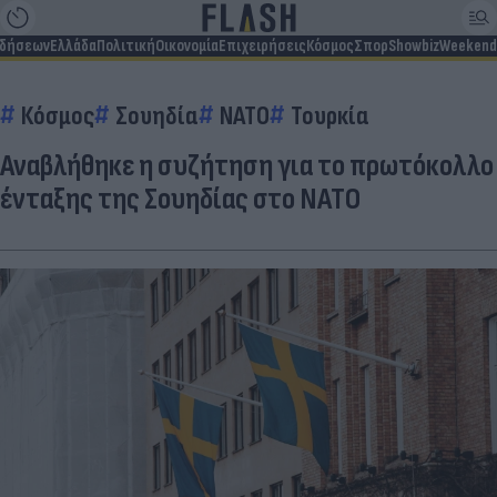
ιδήσεων
Ελλάδα
Πολιτική
Οικονομία
Επιχειρήσεις
Κόσμος
Σπορ
Showbiz
Weekend
Κόσμος
Σουηδία
ΝΑΤΟ
Τουρκία
Αναβλήθηκε η συζήτηση για το πρωτόκολλο
ένταξης της Σουηδίας στο ΝΑΤΟ