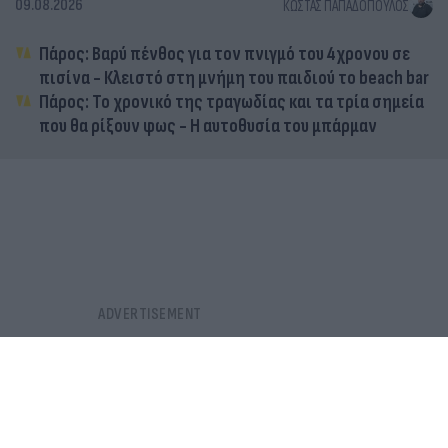
09.08.2026
ΚΏΣΤΑΣ ΠΑΠΑΔΌΠΟΥΛΟΣ
Πάρος: Βαρύ πένθος για τον πνιγμό του 4χρονου σε
πισίνα - Κλειστό στη μνήμη του παιδιού το beach bar
Πάρος: Το χρονικό της τραγωδίας και τα τρία σημεία
που θα ρίξουν φως - Η αυτοθυσία του μπάρμαν