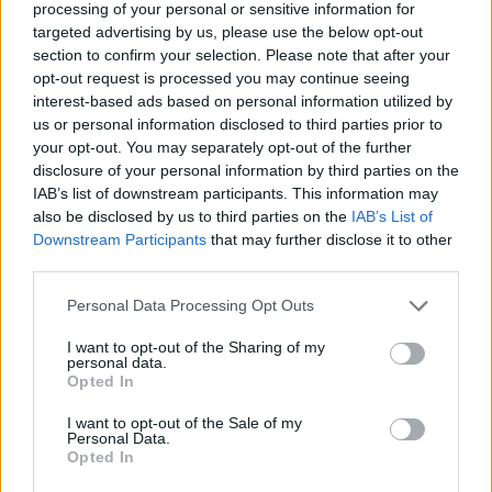
processing of your personal or sensitive information for
targeted advertising by us, please use the below opt-out
section to confirm your selection. Please note that after your
opt-out request is processed you may continue seeing
interest-based ads based on personal information utilized by
us or personal information disclosed to third parties prior to
your opt-out. You may separately opt-out of the further
disclosure of your personal information by third parties on the
IAB’s list of downstream participants. This information may
also be disclosed by us to third parties on the
IAB’s List of
Downstream Participants
that may further disclose it to other
third parties.
Please note that this website/app uses one or more Google
Personal Data Processing Opt Outs
services and may gather and store information including but
Εάν η πρόταση γίνει αποδεκτή, το πρωτόκολλο θα
not limited to your visit or usage behaviour. You may click to
I want to opt-out of the Sharing of my
personal data.
grant or deny consent to Google and its third-party tags to
μπει στην ημερήσια διάταξη της ολομέλειας της
Opted In
use your data for below specified purposes in below Google
Βουλής.
consent section.
I want to opt-out of the Sale of my
Personal Data.
Opted In
Λόγω της έλλειψης σαφήνειας του υπό συζήτηση