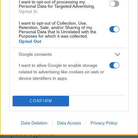
I want to opt-out of processing my
θέματος και της έλλειψης ωριμότητας των
Personal Data for Targeted Advertising.
διαπραγματεύσεων, τα άρθρα της πρότασης δεν
Opted In
πρέπει να συζητηθούν και οι διαπραγματεύσεις
I want to opt-out of Collection, Use,
πρέπει να τερματιστούν» αναφέρεται στην
Retention, Sale, and/or Sharing of my
Personal Data that Is Unrelated with the
εισήγηση των βουλευτών του κυβερνώντος
Purposes for which it was collected.
Opted Out
Κόμματος Δικαιοσύνης και Ανάπτυξης (ΑΚΡ), την
οποία υιοθέτησε η Επιτροπή, σύμφωνα με το
Google consents
κρατικό δίκτυο ΤRT.
I want to allow Google to enable storage
related to advertising like cookies on web or
device identifiers in apps.
Κάνε κλικ και δες περισσότερο
Flash.gr
στην αναζήτηση της
Google
CONFIRM
Data Deletion
Data Access
Privacy Policy
Διάβασε σχετικά