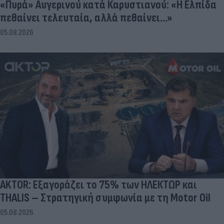
«Πυρά» Αυγερινού κατά Καρυστιανού: «Η Ελπίδα
πεθαίνει τελευταία, αλλά πεθαίνει...»
05.08.2026
AKTOR: Εξαγοράζει το 75% των ΗΛΕΚΤΩΡ και
THALIS – Στρατηγική συμφωνία με τη Motor Oil
05.08.2026