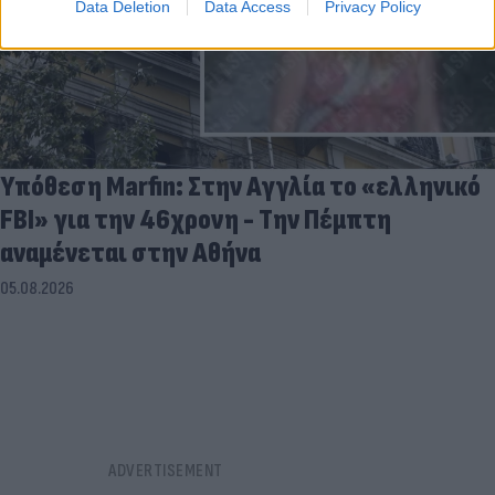
Data Deletion
Data Access
Privacy Policy
Υπόθεση Marfin: Στην Αγγλία το «ελληνικό
FBI» για την 46χρονη - Την Πέμπτη
αναμένεται στην Αθήνα
05.08.2026