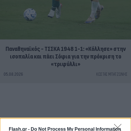
Παναθηναϊκός - ΤΣΣΚΑ 1948 1-1: «Κόλλησε» στην
ισοπαλία και πάει Σόφια για την πρόκριση το
«τριφύλλι»
05.08.2026
ΚΏΣΤΑΣ ΜΠΑΤΖΏΝΗΣ
Flash.gr -
Do Not Process My Personal Information