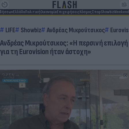
ιδήσεων
Ελλάδα
Πολιτική
Οικονομία
Επιχειρήσεις
Κόσμος
Σπορ
Showbiz
Weekend
LIFE
Showbiz
Ανδρέας Μικρούτσικος
Eurovis
Ανδρέας Μικρούτσικος: «H περσινή επιλογή
για τη Eurovision ήταν άστοχη»