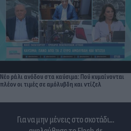
Νέο εμφύτευμα για τον καρκίνο των ωοθηκών
χορηγεί θεραπεία και "κατασκοπεύει" τον όγκο
Για να μην μένεις στο σκοτάδι...