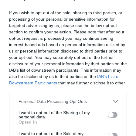
If you wish to opt-out of the sale, sharing to third parties, or
processing of your personal or sensitive information for
targeted advertising by us, please use the below opt-out
section to confirm your selection. Please note that after your
opt-out request is processed you may continue seeing
interest-based ads based on personal information utilized by
us or personal information disclosed to third parties prior to
your opt-out. You may separately opt-out of the further
disclosure of your personal information by third parties on the
IAB’s list of downstream participants. This information may
also be disclosed by us to third parties on the
IAB’s List of
Downstream Participants
that may further disclose it to other
third parties.
Please note that this website/app uses one or more Google
Personal Data Processing Opt Outs
services and may gather and store information including but
not limited to your visit or usage behaviour. You may click to
I want to opt-out of the Sharing of my
personal data.
grant or deny consent to Google and its third-party tags to
Opted In
use your data for below specified purposes in below Google
consent section.
I want to opt-out of the Sale of my