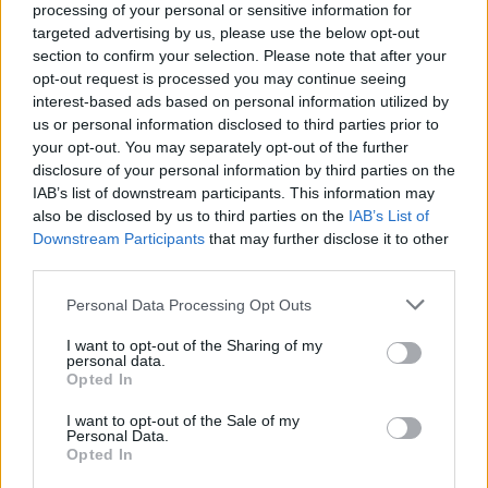
processing of your personal or sensitive information for
targeted advertising by us, please use the below opt-out
section to confirm your selection. Please note that after your
opt-out request is processed you may continue seeing
interest-based ads based on personal information utilized by
us or personal information disclosed to third parties prior to
your opt-out. You may separately opt-out of the further
disclosure of your personal information by third parties on the
IAB’s list of downstream participants. This information may
also be disclosed by us to third parties on the
IAB’s List of
Downstream Participants
that may further disclose it to other
third parties.
«Η καλλιτέχνης που θα εκπροσωπήσει τη χώρα μας
Please note that this website/app uses one or more Google
Personal Data Processing Opt Outs
στον 68ο διαγωνισμό τραγουδιού της Eurovision
services and may gather and store information including but
not limited to your visit or usage behaviour. You may click to
I want to opt-out of the Sharing of my
2024, ανακοινώθηκε σήμερα, Τρίτη 24 Οκτωβρίου,
personal data.
grant or deny consent to Google and its third-party tags to
στις 15:00, στην ΕΡΤ1, στην εκπομπή «Στούντιο 4»,
Opted In
use your data for below specified purposes in below Google
με τη Νάνσυ Ζαμπέτογλου και τον Θανάση
consent section.
I want to opt-out of the Sale of my
Αναγνωστόπουλο. Πρόκειται για τη Μαρίνα Σάττι η
Personal Data.
Opted In
οποία θα ταξιδέψει στo Μάλμε της Σουηδίας για