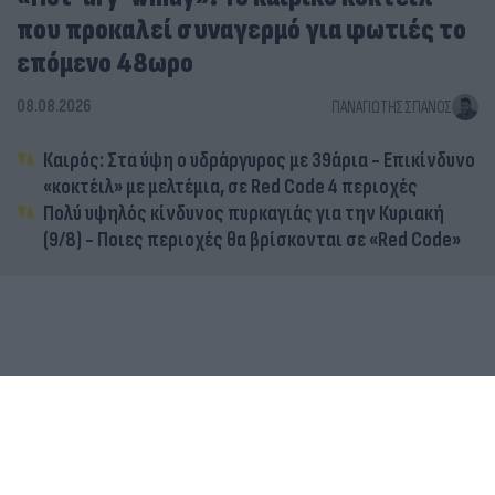
που προκαλεί συναγερμό για φωτιές το
επόμενο 48ωρο
08.08.2026
ΠΑΝΑΓΙΏΤΗΣ ΣΠΑΝΌΣ
Καιρός: Στα ύψη ο υδράργυρος με 39άρια - Επικίνδυνο
«κοκτέιλ» με μελτέμια, σε Red Code 4 περιοχές
Πολύ υψηλός κίνδυνος πυρκαγιάς για την Κυριακή
(9/8) - Ποιες περιοχές θα βρίσκονται σε «Red Code»