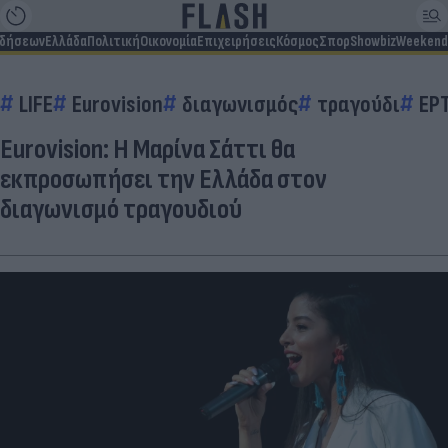
ιδήσεων
Ελλάδα
Πολιτική
Οικονομία
Επιχειρήσεις
Κόσμος
Σπορ
Showbiz
Weekend
LIFE
Eurovision
διαγωνισμός
τραγούδι
ΕΡ
Eurovision: Η Μαρίνα Σάττι θα
εκπροσωπήσει την Ελλάδα στον
διαγωνισμό τραγουδιού