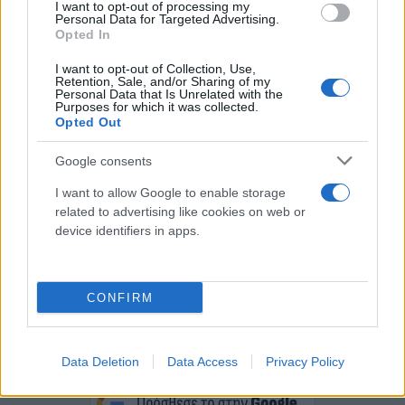
τον μουσικό διαγωνισμό που θα διεξαχθεί από τις
I want to opt-out of processing my
Personal Data for Targeted Advertising.
7 έως τις 11 Μαΐου 2024».
Opted In
I want to opt-out of Collection, Use,
Retention, Sale, and/or Sharing of my
Personal Data that Is Unrelated with the
Purposes for which it was collected.
Opted Out
Google consents
I want to allow Google to enable storage
related to advertising like cookies on web or
device identifiers in apps.
CONFIRM
Κάνε κλικ και δες περισσότερο
Data Deletion
Data Access
Privacy Policy
Flash.gr
στην αναζήτηση της
Google