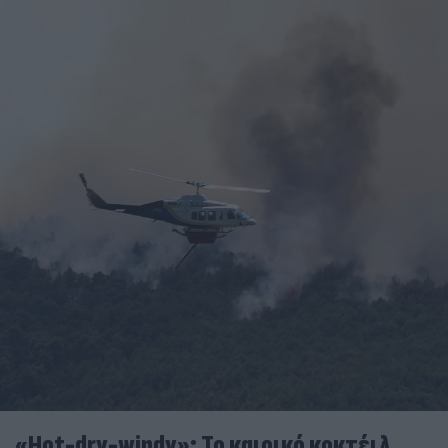
«Hot-dry-windy»: Το καιρικό κοκτέιλ