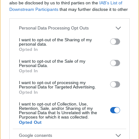
also be disclosed by us to third parties on the
IAB’s List of
Downstream Participants
that may further disclose it to other
third parties.
Please note that this website/app uses one or more Google
Personal Data Processing Opt Outs
services and may gather and store information including but
not limited to your visit or usage behaviour. You may click to
I want to opt-out of the Sharing of my
personal data.
grant or deny consent to Google and its third-party tags to
Opted In
use your data for below specified purposes in below Google
consent section.
I want to opt-out of the Sale of my
Personal Data.
Opted In
Σύμφωνα με τον 20χρονο τα επόμενα λεπτά ήταν
I want to opt-out of processing my
εφιαλτικά καθώς από τη μια προσπαθούσε να
Personal Data for Targeted Advertising.
Opted In
κρατήσει στην επιφάνεια της θάλασσας τον
15χρονο που αιμορραγούσε και από την άλλη να
I want to opt-out of Collection, Use,
Retention, Sale, and/or Sharing of my
κάνει σήμα στον χειριστή του σκάφους να τον
Personal Data that Is Unrelated with the
Purposes for which it was collected.
βοηθήσει για να τον μεταφέρουν στη στεριά. Όπως
Opted Out
είπε ο 20χρονος το μόνο που κατάφερε να πει ο
Θοδωρής τα πρώτα λεπτά μετά το ατύχημα ήταν
Google consents