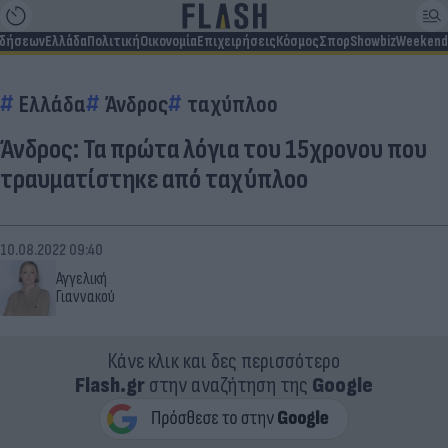
ιδήσεων
Ελλάδα
Πολιτική
Οικονομία
Επιχειρήσεις
Κόσμος
Σπορ
Showbiz
Weekend
Ελλάδα
Άνδρος
ταχύπλοο
Άνδρος: Τα πρώτα λόγια του 15χρονου που
τραυματίστηκε από ταχύπλοο
10.08.2022 09:40
Αγγελική
Γιαννακού
Κάνε κλικ και δες περισσότερο
Flash.gr
στην αναζήτηση της
Google