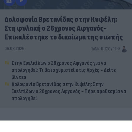
Δολοφονία Βρετανίδας στην Κυψέλη:
Στη φυλακή ο 26χρονος Αφγανός-
Επικαλέστηκε το δικαίωμα της σιωπής
06.08.2026
ΓΙΆΝΝΗΣ ΤΣΟΎΡΤΗΣ
Στην Ευελπίδων ο 26χρονος Αφγανός για να
απολογηθεί: Τι θα ισχυριστεί στις Αρχές - Δείτε
βίντεο
Δολοφονία Βρετανίδας στην Κυψέλη: Στην
Ευελπίδων ο 26χρονος Αφγανός - Πήρε προθεσμία να
απολογηθεί