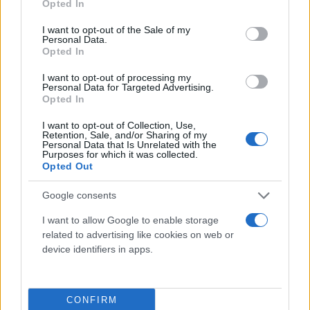
Opted In
use your data for below specified purposes in below Google
χέρι” του Μαξίμου σε όλη την Ελλάδα. Για μία
consent section.
I want to opt-out of the Sale of my
αυτοδιοίκηση της περιφερειακής ανάπτυξης και
Personal Data.
Opted In
της αποκέντρωσης».
I want to opt-out of processing my
Personal Data for Targeted Advertising.
Opted In
I want to opt-out of Collection, Use,
Retention, Sale, and/or Sharing of my
Personal Data that Is Unrelated with the
Purposes for which it was collected.
Opted Out
Google consents
I want to allow Google to enable storage
related to advertising like cookies on web or
device identifiers in apps.
CONFIRM