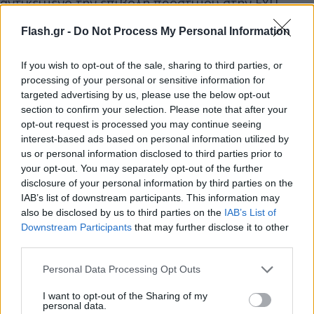
αντικείμενο την επιβολή προστίμου στην ΕΥΠ.
Flash.gr -
Do Not Process My Personal Information
«Σε συνεργασία με τον Βελόπουλο άλλαξαν μέλη
της αρχής για να εμποδίσουν την υπόθεση αυτή.
If you wish to opt-out of the sale, sharing to third parties, or
Είναι αυτό ένα κανονικό ευρωπαϊκό κράτος;»
processing of your personal or sensitive information for
targeted advertising by us, please use the below opt-out
αναρωτήθηκε και συμπλήρωσε ως προς την
section to confirm your selection. Please note that after your
αποτυχία του “επιτελικού κράτους”: «Και τώρα που
opt-out request is processed you may continue seeing
μιλάμε, στη Θεσσαλία υπάρχει μία υγειονομική
interest-based ads based on personal information utilized by
us or personal information disclosed to third parties prior to
βόμβα. Οι πολίτες βυθίζονται στην απελπισία”.
your opt-out. You may separately opt-out of the further
disclosure of your personal information by third parties on the
Σε δηλώσεις του, ο κ. Ανδρουλάκης ευχήθηκε καλή
IAB’s list of downstream participants. This information may
also be disclosed by us to third parties on the
IAB’s List of
επιτυχία στον υποψήφιο με τη στήριξη του ΠΑΣΟΚ-
Downstream Participants
that may further disclose it to other
Κινήματος Αλλαγής σημειώνοντας μεταξύ άλλων
third parties.
πως «πρόκειται για έναν νέο άνθρωπο, έναν νέο
Please note that this website/app uses one or more Google
Personal Data Processing Opt Outs
επιστήμονα, που κοσμεί την προσπάθεια που
services and may gather and store information including but
κάνουμε για μία αυτοδιοίκηση κοντά στον πολίτη.
not limited to your visit or usage behaviour. You may click to
I want to opt-out of the Sharing of my
personal data.
Για μία αυτοδιοίκηση, που δεν θα είναι το “μακρύ
grant or deny consent to Google and its third-party tags to