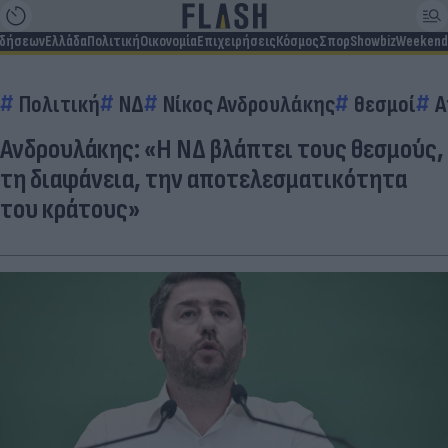
ιδήσεων
Ελλάδα
Πολιτική
Οικονομία
Επιχειρήσεις
Κόσμος
Σπορ
Showbiz
Weekend
Πολιτική
ΝΔ
Νίκος Ανδρουλάκης
θεσμοί
Α
Ανδρουλάκης: «Η ΝΔ βλάπτει τους θεσμούς,
τη διαφάνεια, την αποτελεσματικότητα
του κράτους»