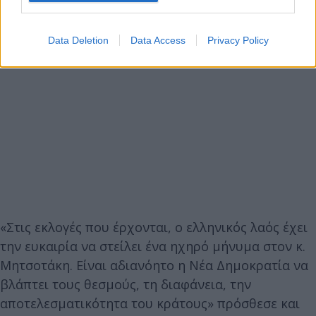
Data Deletion
Data Access
Privacy Policy
«Στις εκλογές που έρχονται, ο ελληνικός λαός έχει
την ευκαιρία να στείλει ένα ηχηρό μήνυμα στον κ.
Μητσοτάκη. Είναι αδιανόητο η Νέα Δημοκρατία να
βλάπτει τους θεσμούς, τη διαφάνεια, την
αποτελεσματικότητα του κράτους» πρόσθεσε και