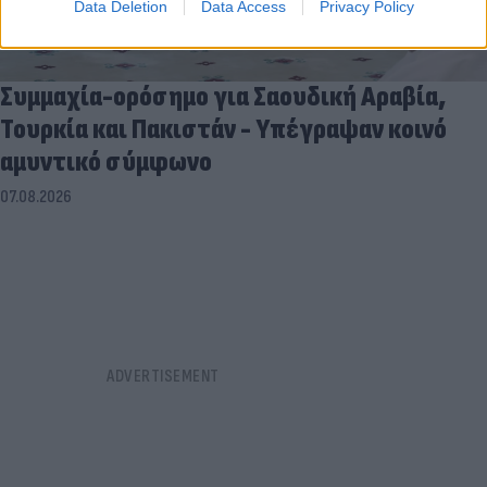
Data Deletion
Data Access
Privacy Policy
Συμμαχία-ορόσημο για Σαουδική Αραβία,
Τουρκία και Πακιστάν - Υπέγραψαν κοινό
αμυντικό σύμφωνο
07.08.2026