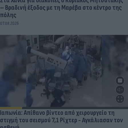
Στα Χανιά για διακοπές ο Κυριάκος Μητσοτάκης
– Βραδινή έξοδος με τη Μαρέβα στο κέντρο της
πόλης
07.08.2026
Ιαπωνία: Απίθανο βίντεο από χειρουργείο τη
στιγμή του σεισμού 7,1 Ρίχτερ - Αγκάλιασαν τον
ασθενή