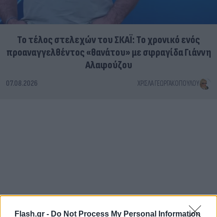
Το τέλος στελεχών του ΣΚΑΪ: Το χρονικό ενός
προαναγγελθέντος «θανάτου» με σφραγίδα Γιάννη
Αλαφούζου
07.08.2026
ΧΡΊΣΛΑ ΓΕΩΡΓΑΚΟΠΟΎΛΟΥ
Flash.gr -
Do Not Process My Personal Information