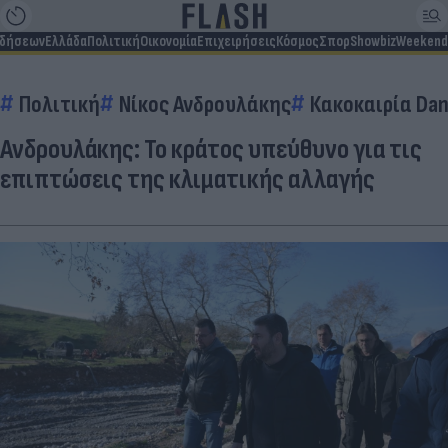
ιδήσεων
Ελλάδα
Πολιτική
Οικονομία
Επιχειρήσεις
Κόσμος
Σπορ
Showbiz
Weekend
Πολιτική
Νίκος Ανδρουλάκης
Κακοκαιρία Dan
Ανδρουλάκης: Το κράτος υπεύθυνο για τις
επιπτώσεις της κλιματικής αλλαγής