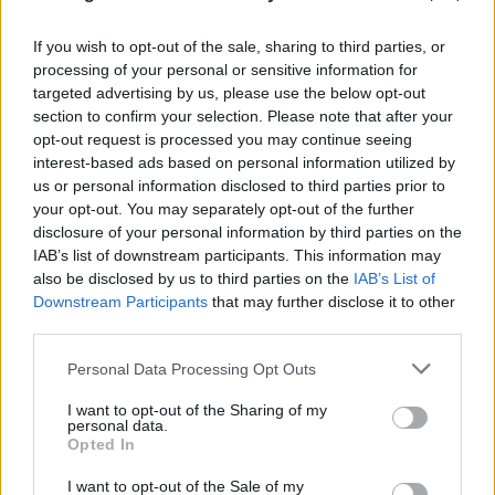
If you wish to opt-out of the sale, sharing to third parties, or
processing of your personal or sensitive information for
targeted advertising by us, please use the below opt-out
section to confirm your selection. Please note that after your
opt-out request is processed you may continue seeing
interest-based ads based on personal information utilized by
us or personal information disclosed to third parties prior to
your opt-out. You may separately opt-out of the further
disclosure of your personal information by third parties on the
IAB’s list of downstream participants. This information may
also be disclosed by us to third parties on the
IAB’s List of
Downstream Participants
that may further disclose it to other
third parties.
Please note that this website/app uses one or more Google
Personal Data Processing Opt Outs
services and may gather and store information including but
not limited to your visit or usage behaviour. You may click to
I want to opt-out of the Sharing of my
personal data.
grant or deny consent to Google and its third-party tags to
Opted In
use your data for below specified purposes in below Google
consent section.
I want to opt-out of the Sale of my