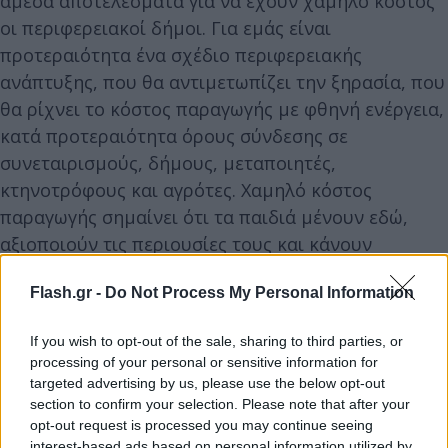
άμεσα αποτελέσματα για να έχουν χαμηλό κόστος
οι περιφερειακοί δήμοι. Για εμάς είναι
προτεραιότητα ένα σχέδιο περιφερειακής
ανάπτυξης, που θα αντιμετωπίζει την ξηρασία, που
θα ρίχνει το κόστος παραγωγής με φθηνή ενέργεια,
κατά προτεραιότητα όρους σύνδεσης σε
συνεταιρισμούς, δήμους, μεταποιητές,
κτηνοτρόφους και αγρότες. Χαμηλό κόστος
παραγωγής σημαίνει ότι τα παιδιά μένουν εδώ,
αξιοποιούν τις περιουσίες τους και κάνουν
οικογένειες» συμπλήρωσε.
Flash.gr -
Do Not Process My Personal Information
Ο κ. Ανδρουλάκης έκανε ειδική αναφορά στα
If you wish to opt-out of the sale, sharing to third parties, or
προβλήματα των δομών υγείας επισημαίνοντας
processing of your personal or sensitive information for
την ανάγκη για ένα ισχυρό δίκτυο πρωτοβάθμιας
targeted advertising by us, please use the below opt-out
section to confirm your selection. Please note that after your
φροντίδας υγείας πανελλαδικά.
opt-out request is processed you may continue seeing
interest-based ads based on personal information utilized by