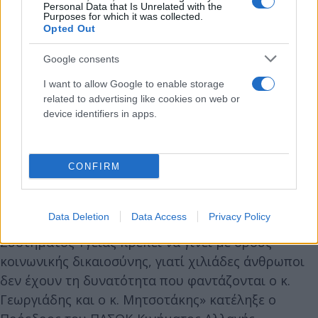
Personal Data that Is Unrelated with the
Purposes for which it was collected.
Opted Out
Google consents
I want to allow Google to enable storage
related to advertising like cookies on web or
device identifiers in apps.
«Δεν μπορεί να έχουμε χαμηλοσυνταξιούχους που
βρίσκονται στις λίστες αναμονής για χειρουργείο
CONFIRM
και κάποιους να τους λένε: “πληρώστε για να πάτε
στα απογευματινά”. Όπου υπάρχουν αυτά, είναι
Data Deletion
Data Access
Privacy Policy
ακόμη ένα μπάλωμα. Η αναγέννηση του Εθνικού
Συστήματος Υγείας πρέπει να γίνει με όρους
κοινωνικής δικαιοσύνης, γιατί χιλιάδες άνθρωποι
δεν έχουν τη δυνατότητα που φαντάζονται ο κ.
Γεωργιάδης και ο κ. Μητσοτάκης» κατέληξε ο