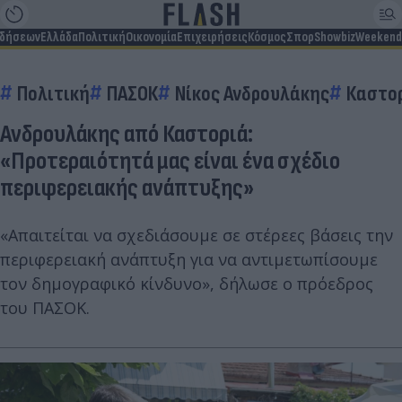
ιδήσεων
Ελλάδα
Πολιτική
Οικονομία
Επιχειρήσεις
Κόσμος
Σπορ
Showbiz
Weekend
Πολιτική
ΠΑΣΟΚ
Νίκος Ανδρουλάκης
Καστο
Ανδρουλάκης από Καστοριά:
«Προτεραιότητά μας είναι ένα σχέδιο
περιφερειακής ανάπτυξης»
«Απαιτείται να σχεδιάσουμε σε στέρεες βάσεις την
περιφερειακή ανάπτυξη για να αντιμετωπίσουμε
τον δημογραφικό κίνδυνο», δήλωσε ο πρόεδρος
του ΠΑΣΟΚ.