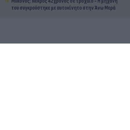
Μύκονος: Νεκρός 42χρονος σε τροχαίο - Η μηχανή
του συγκρούστηκε με αυτοκίνητο στην Άνω Μερά