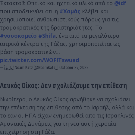
Έκτακτο‼️: Οπτικό και ηχητικό υλικό από το
@idf
που αποδεικνύει ότι η
#Χαμάς
κλέβει και
χρησιμοποιεί ανθρωπιστικούς πόρους για τις
τρομοκρατικές της δραστηριότητες. Το
#νοσοκομείο
#Shifa
, ένα από τα μεγαλύτερα
ιατρικά κέντρα της Γάζας, χρησιμοποιείται ως
βάση τρομοκρατικών…
pic.twitter.com/WOFITswuad
— 🇮🇱 Noam Katz (@NoamKatz_)
October 27, 2023
Λευκός Οίκος: Δεν σχολιάζουμε την επίθεση
Νωρίτερα, ο Λευκός Οίκος αρνήθηκε να σχολιάσει
την επέκταση της επίθεσης από το Ισραήλ, αλλά και
το εάν οι ΗΠΑ είχαν ενημερωθεί από τις Ισραηλινές
Αμυντικές Δυνάμεις για τη νέα αυτή χερσαία
επιχείρηση στη Γάζα.