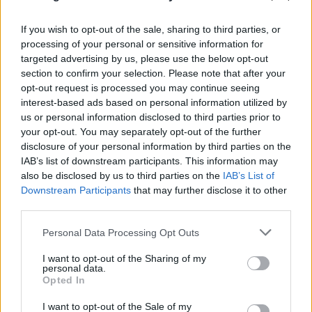
If you wish to opt-out of the sale, sharing to third parties, or
processing of your personal or sensitive information for
targeted advertising by us, please use the below opt-out
section to confirm your selection. Please note that after your
opt-out request is processed you may continue seeing
interest-based ads based on personal information utilized by
us or personal information disclosed to third parties prior to
your opt-out. You may separately opt-out of the further
«Η Χαμάς θα συντριβεί όπως οι Ναζί»
disclosure of your personal information by third parties on the
IAB’s list of downstream participants. This information may
Το Ισραήλ, προχώρησε στην επόμενη φάση του
also be disclosed by us to third parties on the
IAB’s List of
Downstream Participants
that may further disclose it to other
πολέμου στη Μέση Ανατολή κάτι που επιβαίωσε
third parties.
αρχικά ο εκπρόσωπος του ισραηλινού στρατού.
Please note that this website/app uses one or more Google
Personal Data Processing Opt Outs
services and may gather and store information including but
«Ο IDF επεκτείνει απόψε τις χερσαίες επιχειρήσεις
not limited to your visit or usage behaviour. You may click to
I want to opt-out of the Sharing of my
personal data.
στη Γάζα. Καλούμε τους κατοίκους της πόλης της
grant or deny consent to Google and its third-party tags to
Opted In
use your data for below specified purposes in below Google
Γάζας να μετακινηθούν νότια», ανέφερε ο
consent section.
I want to opt-out of the Sale of my
υποναύαρχος Ντάνιελ Χαγκάρι, επικεφαλής