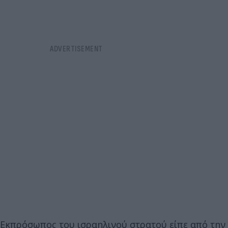
Εκπρόσωπος του ισραηλινού στρατού είπε από την