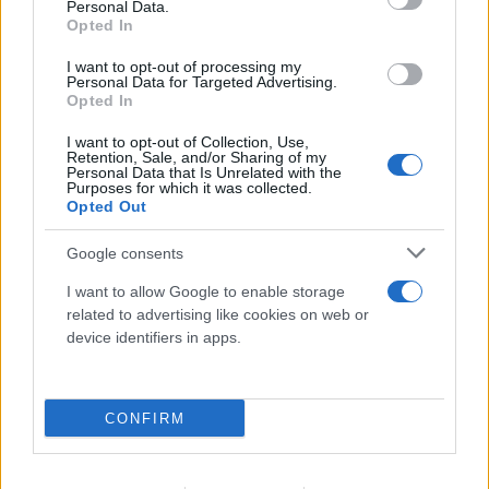
Personal Data.
στρατιωτικός εκπρόσωπος του Ισραήλ. Επίσης,
Opted In
τόνισε ότι «είμαστε προετοιμασμένοι σε όλα τα
I want to opt-out of processing my
μέτωπα για να διαφυλάξουμε την ασφάλεια του
Personal Data for Targeted Advertising.
Opted In
Ισραήλ», δήλωσε σε συνέντευξη Τύπου που
παρέθεσε την Παρασκευή.
I want to opt-out of Collection, Use,
Retention, Sale, and/or Sharing of my
Personal Data that Is Unrelated with the
Purposes for which it was collected.
Opted Out
Google consents
I want to allow Google to enable storage
related to advertising like cookies on web or
device identifiers in apps.
CONFIRM